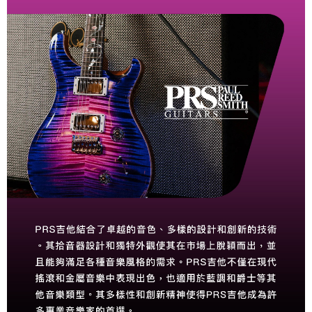
https://aftee.tw/terms/#terms3
３．未成年的使用者請事先徵得法定代理人或監護人之同意方可使用
「AFTEE先享後付」，若未經同意申辦者引起之損失，本公司不負相關責
任。
４．使用「AFTEE先享後付」時，將依據個別帳號之用戶狀況，依本公司即
時審查核予不同之上限額度；若仍有額度不足之情形，本公司將視審查結果
請求用戶進行身份認證。
５．嚴禁一人註冊多個帳號或使用他人資訊註冊。若發現惡意使用之情形，
恩沛科技股份有限公司將有權停止該用戶之使用額度並採取法律行動。