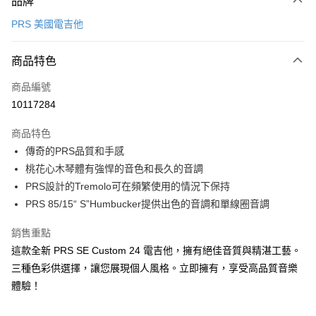
品牌
信用卡一次付款
PRS 美國電吉他
信用卡分期付款
3 期 0 利率 每期
NT$12,000
21家銀行
商品特色
6 期 0 利率 每期
NT$6,000
21家銀行
合作金庫商業銀行
第一商業銀行
商品編號
華南商業銀行
彰化商業銀行
12 期 0 利率 每期
NT$3,000
21家銀行
合作金庫商業銀行
第一商業銀行
10117284
上海商業儲蓄銀行
台北富邦商業銀行
華南商業銀行
彰化商業銀行
合作金庫商業銀行
第一商業銀行
LINE Pay
國泰世華商業銀行
兆豐國際商業銀行
上海商業儲蓄銀行
台北富邦商業銀行
商品特色
華南商業銀行
彰化商業銀行
臺灣中小企業銀行
台中商業銀行
國泰世華商業銀行
兆豐國際商業銀行
傳奇的PRS品質和手感
Apple Pay
上海商業儲蓄銀行
台北富邦商業銀行
匯豐（台灣）商業銀行
華泰商業銀行
臺灣中小企業銀行
台中商業銀行
國泰世華商業銀行
兆豐國際商業銀行
桃花心木琴體有強悍的音色和長久的音調
聯邦商業銀行
遠東國際商業銀行
匯豐（台灣）商業銀行
華泰商業銀行
街口支付
臺灣中小企業銀行
台中商業銀行
元大商業銀行
永豐商業銀行
PRS設計的Tremolo可在頻繁使用的情況下保持
聯邦商業銀行
遠東國際商業銀行
匯豐（台灣）商業銀行
華泰商業銀行
玉山商業銀行
星展（台灣）商業銀行
悠遊付
PRS 85/15“ S”Humbucker提供出色的音調和單線圈音調
元大商業銀行
永豐商業銀行
聯邦商業銀行
遠東國際商業銀行
台新國際商業銀行
中國信託商業銀行
玉山商業銀行
星展（台灣）商業銀行
元大商業銀行
永豐商業銀行
台灣樂天信用卡公司
Google Pay
銷售重點
台新國際商業銀行
中國信託商業銀行
玉山商業銀行
星展（台灣）商業銀行
台灣樂天信用卡公司
這款全新 PRS SE Custom 24 電吉他，擁有絕佳音質與精湛工藝。
台新國際商業銀行
中國信託商業銀行
全盈+PAY
三種色彩供選擇，讓您展現個人風格。立即擁有，享受高品質音樂
台灣樂天信用卡公司
AFTEE先享後付
體驗！
相關說明
【關於「AFTEE先享後付」】