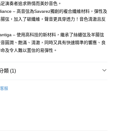
台灣）商業銀行
華泰商業銀行
滿足演奏者追求熱情而美妙音色。
小企業銀行
台中商業銀行
業銀行
永豐商業銀行
業銀行
遠東國際商業銀行
台灣）商業銀行
華泰商業銀行
liance – 高音弦為Savarez獨創的複合纖維材料，彈性及
業銀行
星展（台灣）商業銀行
業銀行
永豐商業銀行
業銀行
遠東國際商業銀行
際商業銀行
中國信託商業銀行
羊腸弦，加入了碳纖維，聲音更具穿透力！音色清澈且反
業銀行
星展（台灣）商業銀行
業銀行
永豐商業銀行
天信用卡公司
際商業銀行
中國信託商業銀行
業銀行
星展（台灣）商業銀行
天信用卡公司
antiga – 使用高科技的新材料，繼承了絲纏弦及羊腸弦
際商業銀行
中國信託商業銀行
y
聲音圓潤、飽滿、清澈，同時又具有快速精準的響應、良
天信用卡公司
壽命及令人難以置信的易彈性。
享後付
類 (1)
FTEE先享後付」】
先享後付是「在收到商品之後才付款」的支付方式。 讓您購物簡單
吉他｜尼龍弦
心！
客服
：不需註冊會員、不需綁卡、不需儲值。
：只要手機號碼，簡訊認證，即可結帳。
：先確認商品／服務後，再付款。
付款
EE先享後付」結帳流程】
0，滿NT$899(含以上)免運費
方式選擇「AFTEE先享後付」後，將跳轉至「AFTEE先享後
頁面，進行簡訊認證並確認金額後，即可完成結帳。
家取貨
成立數日內，您將收到繳費通知簡訊。
費通知簡訊後14天內，點擊此簡訊中的連結，可透過四大超商
0，滿NT$899(含以上)免運費