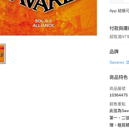
App 結
付款與運
超取滿NT$
付款方式
品牌
信用卡一
Savarez
信用卡分
商品特色
3 期 
商品編號
6 期 
合作金
10364475
華南商
12 期
合作金
上海商
銷售重點
華南商
合作金
超商取貨
國泰世
此弦為Sa
上海商
華南商
臺灣中
第一、二
國泰世
LINE Pay
上海商
匯豐（
臺灣中
理，極其
國泰世
聯邦商