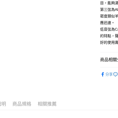
匯豐（
Apple Pay
目，能夠
臺灣中
元大商
聯邦商
匯豐（
第三弦為Al
玉山商
街口支付
元大商
聯邦商
台新國
密度類似
玉山商
元大商
台灣樂
悠遊付
應迅速。
台新國
玉山商
台灣樂
低音弦為C
台新國
Google Pa
的特點，
台灣樂
全盈+PAY
好的使用
AFTEE先
相關說明
商品相關分
【關於「A
ATM付款
AFTEE
弦
古典
便利好安
分享
１．簡單
２．便利
運送方式
３．安心
全家取貨
【「AFT
每筆NT$6
１．於結帳
說明
商品規格
相關推薦
付」結帳
付款後全
２．訂單
３．收到繳
每筆NT$6