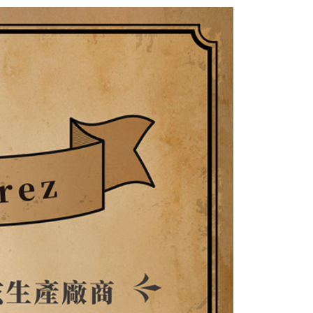
網路銀行／等多元方式進行付款，方視為交易完成。
：結帳手續完成當下不需立刻繳費，但若您需要取消訂單，請聯
付款
的店家。未經商家同意取消之訂單仍視為有效，需透過AFTEE
繳納相關費用。
0，滿NT$899(含以上)免運費
否成功請以「AFTEE先享後付 」之結帳頁面顯示為準，若有關於
功／繳費後需取消欲退款等相關疑問，請聯繫「AFTEE先享後
1取貨
援中心」
https://netprotections.freshdesk.com/support/home
0，滿NT$899(含以上)免運費
項】
恩沛科技股份有限公司提供之「AFTEE先享後付」服務完成之
依本服務之必要範圍內提供個人資料，並將交易相關給付款項請
05，滿NT$899(含以上)免運費
讓予恩沛科技股份有限公司。
個人資料處理事宜，請瀏覽以下網址：
件
ee.tw/terms/#terms3
0，滿NT$899(含以上)免運費
年的使用者請事先徵得法定代理人或監護人之同意方可使用
E先享後付」，若未經同意申辦者引起之損失，本公司不負相關責
島
AFTEE先享後付」時，將依據個別帳號之用戶狀況，依本公司
0，滿NT$899(含以上)免運費
核予不同之上限額度；若仍有額度不足之情形，本公司將視審查
用戶進行身份認證。
市自取
一人註冊多個帳號或使用他人資訊註冊。若發現惡意使用之情
科技股份有限公司將有權停止該用戶之使用額度並採取法律行
配送
查看運費