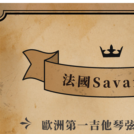
／ATM／
※ 請注意
7-11取貨
絡購買商品
先享後付
每筆NT$6
※ 交易是
是否繳費成
付款後7-1
付客戶支
每筆NT$6
【注意事
宅配
１．透過由
交易，需
每筆NT$1
求債權轉
２．關於
宅配 - 配
https://aft
每筆NT$8
３．未成
「AFTE
宅配 - 離
任。
４．使用「
每筆NT$8
即時審查
結果請求
付款後門
５．嚴禁
免運費
形，恩沛
動。
國家/地區