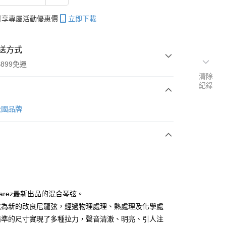
帳可享專屬活動優惠價
立即下載
送方式
899免運
清除
紀錄
次付款
 法國品牌
期付款
0 利率 每期
NT$253
21家銀行
0 利率 每期
NT$126
21家銀行
庫商業銀行
第一商業銀行
業銀行
彰化商業銀行
 0 利率 每期
NT$63
21家銀行
庫商業銀行
第一商業銀行
業儲蓄銀行
台北富邦商業銀行
業銀行
彰化商業銀行
庫商業銀行
第一商業銀行
付款
華商業銀行
兆豐國際商業銀行
varez最新出品的混合琴弦。
業儲蓄銀行
台北富邦商業銀行
業銀行
彰化商業銀行
小企業銀行
台中商業銀行
弦為新的改良尼龍弦，經過物理處理、熱處理及化學處
華商業銀行
兆豐國際商業銀行
業儲蓄銀行
台北富邦商業銀行
台灣）商業銀行
華泰商業銀行
小企業銀行
台中商業銀行
精準的尺寸實現了多種拉力，聲音清澈、明亮、引人注
華商業銀行
兆豐國際商業銀行
業銀行
遠東國際商業銀行