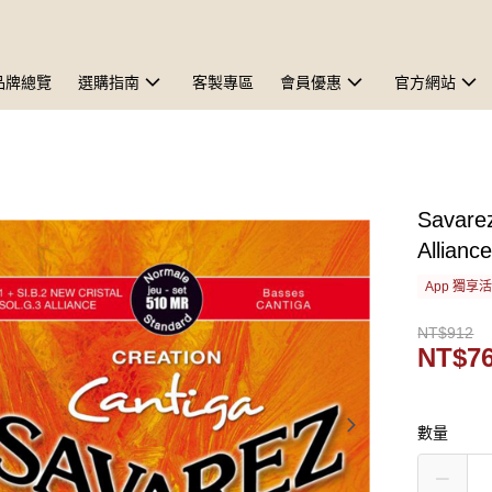
品牌總覽
選購指南
客製專區
會員優惠
官方網站
Savare
Allian
App 獨享
NT$912
NT$7
數量