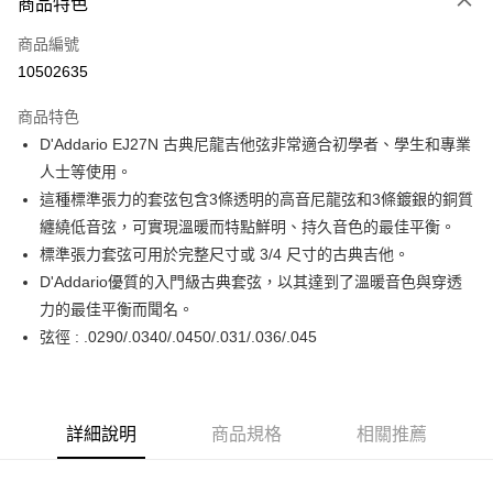
3 期 0 利率 每期
NT$110
21家銀行
商品特色
6 期 0 利率 每期
NT$55
21家銀行
合作金庫商業銀行
第一商業銀行
商品編號
華南商業銀行
彰化商業銀行
12 期 0 利率 每期
NT$27
21家銀行
合作金庫商業銀行
第一商業銀行
10502635
上海商業儲蓄銀行
台北富邦商業銀行
華南商業銀行
彰化商業銀行
合作金庫商業銀行
第一商業銀行
超商取貨付款
國泰世華商業銀行
兆豐國際商業銀行
上海商業儲蓄銀行
台北富邦商業銀行
商品特色
華南商業銀行
彰化商業銀行
臺灣中小企業銀行
台中商業銀行
國泰世華商業銀行
兆豐國際商業銀行
D'Addario EJ27N 古典尼龍吉他弦非常適合初學者、學生和專業
LINE Pay
上海商業儲蓄銀行
台北富邦商業銀行
匯豐（台灣）商業銀行
華泰商業銀行
臺灣中小企業銀行
台中商業銀行
國泰世華商業銀行
兆豐國際商業銀行
人士等使用。
聯邦商業銀行
遠東國際商業銀行
匯豐（台灣）商業銀行
華泰商業銀行
Apple Pay
臺灣中小企業銀行
台中商業銀行
元大商業銀行
永豐商業銀行
這種標準張力的套弦包含3條透明的高音尼龍弦和3條鍍銀的銅質
聯邦商業銀行
遠東國際商業銀行
匯豐（台灣）商業銀行
華泰商業銀行
玉山商業銀行
星展（台灣）商業銀行
街口支付
纏繞低音弦，可實現溫暖而特點鮮明、持久音色的最佳平衡。
元大商業銀行
永豐商業銀行
聯邦商業銀行
遠東國際商業銀行
台新國際商業銀行
中國信託商業銀行
玉山商業銀行
星展（台灣）商業銀行
標準張力套弦可用於完整尺寸或 3/4 尺寸的古典吉他。
元大商業銀行
永豐商業銀行
台灣樂天信用卡公司
悠遊付
台新國際商業銀行
中國信託商業銀行
D'Addario優質的入門級古典套弦，以其達到了溫暖音色與穿透
玉山商業銀行
星展（台灣）商業銀行
台灣樂天信用卡公司
台新國際商業銀行
中國信託商業銀行
Google Pay
力的最佳平衡而聞名。
台灣樂天信用卡公司
弦徑 : .0290/.0340/.0450/.031/.036/.045
全盈+PAY
AFTEE先享後付
相關說明
詳細說明
商品規格
相關推薦
【關於「AFTEE先享後付」】
ATM付款
AFTEE先享後付是「在收到商品之後才付款」的支付方式。 讓您購物簡單
便利好安心！