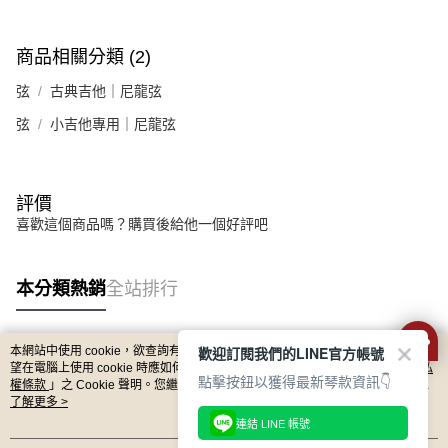
任。
每筆NT$80，滿NT$899(含以上)免運費
４．使用「AFTEE先享後付」時，將依據個別帳號之用戶狀況，依本公司即
時審查核予不同之上限額度；若仍有額度不足之情形，本公司將視審查結果
付款後門市自取
商品相關分類 (2)
請求用戶進行身份認證。
免運費
５．嚴禁一人註冊多個帳號或使用他人資訊註冊。若發現惡意使用之情形，
弦
古典吉他｜尼龍弦
恩沛科技股份有限公司將有權停止該用戶之使用額度並採取法律行動。
國家/地區配送
查看運費
弦
小吉他專用｜尼龍弦
評價
喜歡這個商品嗎？購買後給他一個好評吧
本分類熱銷
全站排行
歡迎訂閱我們的LINE官方帳號
本網站中使用 cookie，欲查詢有關本網站使用 cookie 方式之詳情，及若您不希
熱門標籤
望在電腦上使用 cookie 時應如何變更電腦的 cookie 設定，請參閱本網站「
隱私
點擊按鈕以獲得最新琴款資訊👇
權條款
」之 Cookie 聲明。您繼續使用本網站即表示您同意本公司得按本網站使
用條款之 Cookie 聲明使用 cookie。
了解更多 >
連結 LINE 帳號