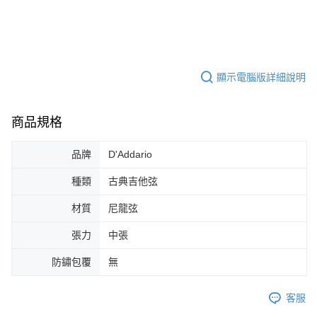
１．簡單：不需註冊會員、不需綁卡、不需儲值。
運送方式
２．便利：只要手機號碼，簡訊認證，即可結帳。
３．安心：先確認商品／服務後，再付款。
全家取貨付款
每筆NT$60，滿NT$899(含以上)免運費
【「AFTEE先享後付」結帳流程】
１．於結帳方式選擇「AFTEE先享後付」後，將跳轉至「AFTEE先享後付」
顯示電腦版詳細說明
付款後全家取貨
結帳頁面，進行簡訊認證並確認金額後，即可完成結帳。
２．訂單成立數日內，您將收到繳費通知簡訊。
每筆NT$60，滿NT$899(含以上)免運費
３．收到繳費通知簡訊後14天內，點擊此簡訊中的連結，可透過四大超商／
ATM／網路銀行／等多元方式進行付款，方視為交易完成。
商品規格
7-11取貨付款
※ 請注意：結帳手續完成當下不需立刻繳費，但若您需要取消訂單，請聯絡
每筆NT$60，滿NT$899(含以上)免運費
購買商品的店家。未經商家同意取消之訂單仍視為有效，需透過AFTEE先享
品牌
D'Addario
後付繳納相關費用。
付款後7-11取貨
※ 交易是否成功請以「AFTEE先享後付 」之結帳頁面顯示為準，若有關於
種類
古典吉他弦
是否繳費成功／繳費後需取消欲退款等相關疑問，請聯繫「AFTEE先享後付
每筆NT$60，滿NT$899(含以上)免運費
客戶支援中心」
https://netprotections.freshdesk.com/support/home
材質
尼龍弦
宅配
【注意事項】
１．透過由恩沛科技股份有限公司提供之「AFTEE先享後付」服務完成之交
張力
中張
每筆NT$105，滿NT$899(含以上)免運費
易，需依本服務之必要範圍內提供個人資料，並將交易相關給付款項請求債
權轉讓予恩沛科技股份有限公司。
宅配 - 配件
防鏽包覆
無
２．關於個人資料處理事宜，請瀏覽以下網址：
每筆NT$80，滿NT$899(含以上)免運費
https://aftee.tw/terms/#terms3
客服
３．未成年的使用者請事先徵得法定代理人或監護人之同意方可使用
宅配 - 離島
「AFTEE先享後付」，若未經同意申辦者引起之損失，本公司不負相關責