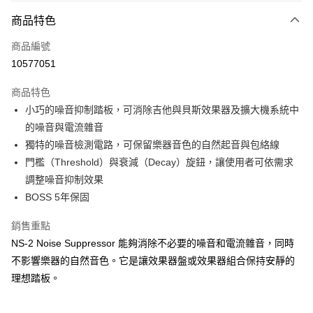
3 期 0 利率 每期
NT$1,250
21家銀行
商品特色
6 期 0 利率 每期
NT$625
21家銀行
合作金庫商業銀行
第一商業銀行
商品編號
華南商業銀行
彰化商業銀行
12 期 0 利率 每期
NT$312
21家銀行
合作金庫商業銀行
第一商業銀行
10577051
上海商業儲蓄銀行
台北富邦商業銀行
華南商業銀行
彰化商業銀行
合作金庫商業銀行
第一商業銀行
超商取貨付款
國泰世華商業銀行
兆豐國際商業銀行
上海商業儲蓄銀行
台北富邦商業銀行
商品特色
華南商業銀行
彰化商業銀行
臺灣中小企業銀行
台中商業銀行
國泰世華商業銀行
兆豐國際商業銀行
小巧的噪音抑制踏板，可消除吉他與貝斯效果器及擴大機系統中
LINE Pay
上海商業儲蓄銀行
台北富邦商業銀行
匯豐（台灣）商業銀行
華泰商業銀行
臺灣中小企業銀行
台中商業銀行
國泰世華商業銀行
兆豐國際商業銀行
的噪音與電流雜音
聯邦商業銀行
遠東國際商業銀行
匯豐（台灣）商業銀行
華泰商業銀行
Apple Pay
臺灣中小企業銀行
台中商業銀行
元大商業銀行
永豐商業銀行
獨特的噪音檢測電路，可保留樂器音色的自然起音與包絡線
聯邦商業銀行
遠東國際商業銀行
匯豐（台灣）商業銀行
華泰商業銀行
玉山商業銀行
星展（台灣）商業銀行
街口支付
門檻（Threshold）與衰減（Decay）旋鈕，讓使用者可依需求
元大商業銀行
永豐商業銀行
聯邦商業銀行
遠東國際商業銀行
台新國際商業銀行
中國信託商業銀行
玉山商業銀行
星展（台灣）商業銀行
調整噪音抑制效果
元大商業銀行
永豐商業銀行
台灣樂天信用卡公司
悠遊付
台新國際商業銀行
中國信託商業銀行
BOSS 5年保固
玉山商業銀行
星展（台灣）商業銀行
台灣樂天信用卡公司
台新國際商業銀行
中國信託商業銀行
Google Pay
銷售重點
台灣樂天信用卡公司
全盈+PAY
NS-2 Noise Suppressor 能夠消除不必要的噪音和電流雜音，同時
不影響樂器的自然音色。它是讓效果器盤或效果器組合保持安靜的
AFTEE先享後付
理想踏板。
相關說明
【關於「AFTEE先享後付」】
ATM付款
AFTEE先享後付是「在收到商品之後才付款」的支付方式。 讓您購物簡單