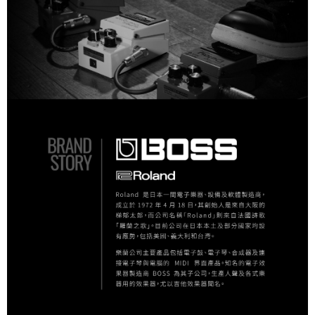
宅配 - 離島
「AFTEE先享後付」，若未經同意申辦者引起之損失，本公司不負相關責
任。
每筆NT$80，滿NT$899(含以上)免運費
４．使用「AFTEE先享後付」時，將依據個別帳號之用戶狀況，依本公司即
時審查核予不同之上限額度；若仍有額度不足之情形，本公司將視審查結果
付款後門市自取
請求用戶進行身份認證。
免運費
５．嚴禁一人註冊多個帳號或使用他人資訊註冊。若發現惡意使用之情形，
恩沛科技股份有限公司將有權停止該用戶之使用額度並採取法律行動。