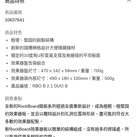
3 期 0 利率 每期
NT$760
21家銀行
商品特色
6 期 0 利率 每期
NT$380
21家銀行
合作金庫商業銀行
第一商業銀行
商品編號
華南商業銀行
彰化商業銀行
12 期 0 利率 每期
NT$190
21家銀行
合作金庫商業銀行
第一商業銀行
10637641
上海商業儲蓄銀行
台北富邦商業銀行
華南商業銀行
彰化商業銀行
合作金庫商業銀行
第一商業銀行
LINE Pay
國泰世華商業銀行
兆豐國際商業銀行
上海商業儲蓄銀行
台北富邦商業銀行
商品特色
華南商業銀行
彰化商業銀行
臺灣中小企業銀行
台中商業銀行
國泰世華商業銀行
兆豐國際商業銀行
輕便、堅固的鋁製結構
Apple Pay
上海商業儲蓄銀行
台北富邦商業銀行
匯豐（台灣）商業銀行
華泰商業銀行
臺灣中小企業銀行
台中商業銀行
國泰世華商業銀行
兆豐國際商業銀行
創新的插槽網格設計方便隱藏線材
聯邦商業銀行
遠東國際商業銀行
匯豐（台灣）商業銀行
華泰商業銀行
街口支付
臺灣中小企業銀行
台中商業銀行
元大商業銀行
永豐商業銀行
穩定的10度角U形垂直支撐及無縫接的平坦板面
聯邦商業銀行
遠東國際商業銀行
匯豐（台灣）商業銀行
華泰商業銀行
玉山商業銀行
星展（台灣）商業銀行
悠遊付
效果器盤含袋組合
元大商業銀行
永豐商業銀行
聯邦商業銀行
遠東國際商業銀行
台新國際商業銀行
中國信託商業銀行
玉山商業銀行
星展（台灣）商業銀行
效果器盤尺寸：470 x 142 x 58mm / 重量：700g
元大商業銀行
永豐商業銀行
台灣樂天信用卡公司
Google Pay
台新國際商業銀行
中國信託商業銀行
效果器袋內部尺寸：490 x 180 x 100mm / 重量：500g
玉山商業銀行
星展（台灣）商業銀行
台灣樂天信用卡公司
台新國際商業銀行
中國信託商業銀行
全盈+PAY
產品編號：RBO B 2.1 DUO B
台灣樂天信用卡公司
AFTEE先享後付
銷售重點
相關說明
全新的RockBoard踏板系列經過全面重新設計，成為極輕、極堅固
【關於「AFTEE先享後付」】
的效果器板，並且以獨特設計的孔洞位置與形狀，盡可能的符合大
ATM付款
AFTEE先享後付是「在收到商品之後才付款」的支付方式。 讓您購物簡單
多數的效果器配製。
便利好安心！
１．簡單：不需註冊會員、不需綁卡、不需儲值。
新RockBoard效果器板以簡單的結構組成，沒有過多的焊接處，所
運送方式
２．便利：只要手機號碼，簡訊認證，即可結帳。
以能提供更多腳踩的空間。