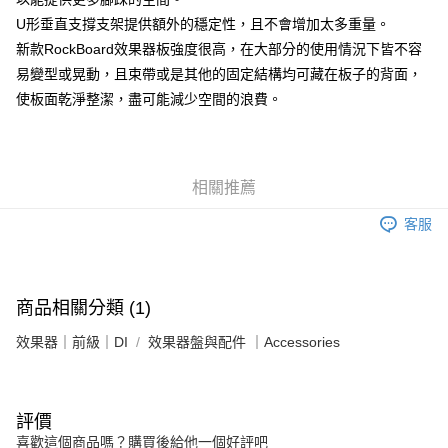
３．安心：先確認商品／服務後，再付款。
宅配
U形垂直支撐支架提供額外的穩定性，且不會增加太多重量。
每筆NT$105，滿NT$899(含以上)免運費
【「AFTEE先享後付」結帳流程】
新款RockBoard效果器板強度很高，在大部分的使用情況下皆不容
１．於結帳方式選擇「AFTEE先享後付」後，將跳轉至「AFTEE先享後付」
易變型或晃動，且束帶或是其他的固定結構均可藏在板子的背面，
宅配 - 離島
結帳頁面，進行簡訊認證並確認金額後，即可完成結帳。
２．訂單成立數日內，您將收到繳費通知簡訊。
使板面乾淨整潔，盡可能減少空間的浪費。
每筆NT$80，滿NT$899(含以上)免運費
３．收到繳費通知簡訊後14天內，點擊此簡訊中的連結，可透過四大超商／
ATM／網路銀行／等多元方式進行付款，方視為交易完成。
付款後門市自取
※ 請注意：結帳手續完成當下不需立刻繳費，但若您需要取消訂單，請聯絡
免運費
購買商品的店家。未經商家同意取消之訂單仍視為有效，需透過AFTEE先享
後付繳納相關費用。
相關推薦
※ 交易是否成功請以「AFTEE先享後付 」之結帳頁面顯示為準，若有關於
是否繳費成功／繳費後需取消欲退款等相關疑問，請聯繫「AFTEE先享後付
客服
客戶支援中心」
https://netprotections.freshdesk.com/support/home
【注意事項】
１．透過由恩沛科技股份有限公司提供之「AFTEE先享後付」服務完成之交
商品相關分類 (1)
易，需依本服務之必要範圍內提供個人資料，並將交易相關給付款項請求債
權轉讓予恩沛科技股份有限公司。
效果器｜前級｜DI
效果器盤與配件 ｜Accessories
２．關於個人資料處理事宜，請瀏覽以下網址：
https://aftee.tw/terms/#terms3
３．未成年的使用者請事先徵得法定代理人或監護人之同意方可使用
「AFTEE先享後付」，若未經同意申辦者引起之損失，本公司不負相關責
評價
任。
４．使用「AFTEE先享後付」時，將依據個別帳號之用戶狀況，依本公司即
喜歡這個商品嗎？購買後給他一個好評吧