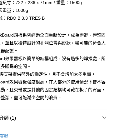
台灣）商業銀行
華泰商業銀行
寸：722 x 236 x 71mm / 重量：1500g
業銀行
星展（台灣）商業銀行
業銀行
永豐商業銀行
業銀行
遠東國際商業銀行
際商業銀行
中國信託商業銀行
重量：1000g
業銀行
星展（台灣）商業銀行
業銀行
永豐商業銀行
天信用卡公司
y
RBO B 3.3 TRES B
際商業銀行
中國信託商業銀行
業銀行
星展（台灣）商業銀行
天信用卡公司
際商業銀行
中國信託商業銀行
天信用卡公司
ckBoard踏板系列經過全面重新設計，成為極輕、極堅固
享後付
板，並且以獨特設計的孔洞位置與形狀，盡可能的符合大
果器配製。
FTEE先享後付」】
Board效果器板以簡單的結構組成，沒有過多的焊接處，所
先享後付是「在收到商品之後才付款」的支付方式。 讓您購物簡單
心！
更多腳踩的空間。
：不需註冊會員、不需綁卡、不需儲值。
支撐支架提供額外的穩定性，且不會增加太多重量。
：只要手機號碼，簡訊認證，即可結帳。
：先確認商品／服務後，再付款。
kBoard效果器板強度很高，在大部分的使用情況下皆不容
晃動，且束帶或是其他的固定結構均可藏在板子的背面，
EE先享後付」結帳流程】
淨整潔，盡可能減少空間的浪費。
05，滿NT$899(含以上)免運費
方式選擇「AFTEE先享後付」後，將跳轉至「AFTEE先享後
頁面，進行簡訊認證並確認金額後，即可完成結帳。
島
成立數日內，您將收到繳費通知簡訊。
費通知簡訊後14天內，點擊此簡訊中的連結，可透過四大超商
0，滿NT$899(含以上)免運費
類 (1)
網路銀行／等多元方式進行付款，方視為交易完成。
：結帳手續完成當下不需立刻繳費，但若您需要取消訂單，請聯
市自取
級｜DI
效果器盤與配件 ｜Accessories
的店家。未經商家同意取消之訂單仍視為有效，需透過AFTEE
客服
繳納相關費用。