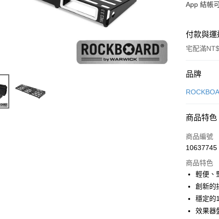
App 結
付款與運
宅配滿NT$
付款方式
品牌
信用卡一
ROCKBO
信用卡分
商品特色
3 期 
商品編號
6 期 
合作金
10637745
華南商
12 期
合作金
上海商
商品特色
華南商
合作金
LINE Pay
國泰世
輕便、
上海商
華南商
臺灣中
創新的
國泰世
Apple Pay
上海商
匯豐（
臺灣中
穩定的
國泰世
聯邦商
匯豐（
街口支付
效果器
臺灣中
元大商
聯邦商