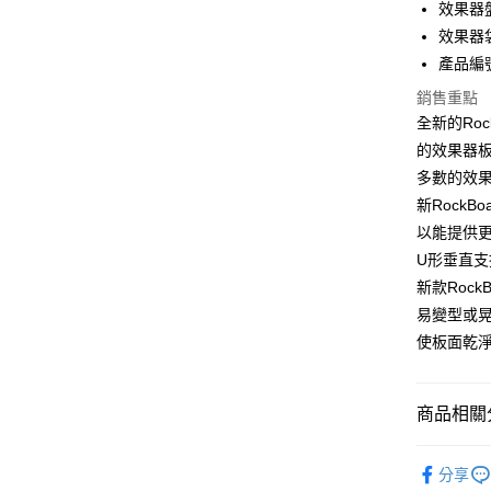
匯豐（
效果器盤尺
玉山商
悠遊付
元大商
聯邦商
台新國
效果器袋
玉山商
元大商
台灣樂
Google Pa
產品編號：
台新國
玉山商
台灣樂
台新國
全盈+PAY
銷售重點
台灣樂
全新的Ro
AFTEE先
的效果器
相關說明
多數的效
【關於「A
ATM付款
新Rock
AFTEE
便利好安
以能提供
１．簡單
U形垂直
２．便利
運送方式
３．安心
新款Roc
宅配
易變型或
【「AFT
使板面乾
每筆NT$1
１．於結帳
付」結帳
宅配 - 離
２．訂單
３．收到繳
每筆NT$8
商品相關分
／ATM／
※ 請注意
付款後門
效果器｜前
絡購買商品
分享
先享後付
免運費