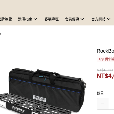
品牌總覽
選購指南
客製專區
會員優惠
官方網站
s
RockB
App 獨享
NT$4,980
NT$4,
數量