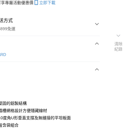
帳可享專屬活動優惠價
立即下載
送方式
899免運
清除
紀錄
次付款
ARD
期付款
0 利率 每期
NT$1,560
21家銀行
0 利率 每期
NT$780
21家銀行
庫商業銀行
第一商業銀行
業銀行
彰化商業銀行
 0 利率 每期
NT$390
21家銀行
庫商業銀行
第一商業銀行
業儲蓄銀行
台北富邦商業銀行
業銀行
彰化商業銀行
庫商業銀行
第一商業銀行
華商業銀行
兆豐國際商業銀行
堅固的鋁製結構
業儲蓄銀行
台北富邦商業銀行
業銀行
彰化商業銀行
小企業銀行
台中商業銀行
插槽網格設計方便隱藏線材
華商業銀行
兆豐國際商業銀行
業儲蓄銀行
台北富邦商業銀行
台灣）商業銀行
華泰商業銀行
小企業銀行
台中商業銀行
10度角U形垂直支撐及無縫接的平坦板面
華商業銀行
兆豐國際商業銀行
業銀行
遠東國際商業銀行
台灣）商業銀行
華泰商業銀行
盤含袋組合
小企業銀行
台中商業銀行
業銀行
永豐商業銀行
業銀行
遠東國際商業銀行