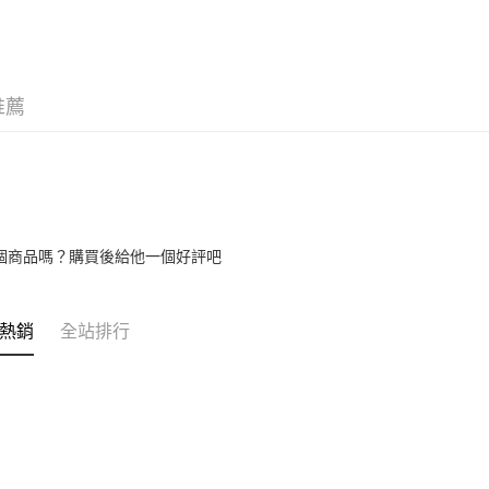
※ 交易是
是否繳費成
付客戶支
【注意事
推薦
１．透過由
交易，需
求債權轉
２．關於
https://aft
３．未成
「AFTE
任。
個商品嗎？購買後給他一個好評吧
４．使用「
即時審查
結果請求
５．嚴禁
熱銷
全站排行
形，恩沛
動。