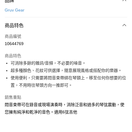
品牌
信用卡一次付款
Gruv Gear
信用卡分期付款
3 期 0 利率 每期
NT$143
21家銀行
商品特色
6 期 0 利率 每期
NT$71
21家銀行
合作金庫商業銀行
第一商業銀行
商品編號
華南商業銀行
彰化商業銀行
12 期 0 利率 每期
NT$35
21家銀行
合作金庫商業銀行
第一商業銀行
10644769
上海商業儲蓄銀行
台北富邦商業銀行
華南商業銀行
彰化商業銀行
合作金庫商業銀行
第一商業銀行
超商取貨付款
國泰世華商業銀行
兆豐國際商業銀行
上海商業儲蓄銀行
台北富邦商業銀行
商品特色
華南商業銀行
彰化商業銀行
臺灣中小企業銀行
台中商業銀行
國泰世華商業銀行
兆豐國際商業銀行
可消除多餘的雜訊/音頻，不必要的噪音。
LINE Pay
上海商業儲蓄銀行
台北富邦商業銀行
匯豐（台灣）商業銀行
華泰商業銀行
臺灣中小企業銀行
台中商業銀行
國泰世華商業銀行
兆豐國際商業銀行
超多種顏色、花紋可供選擇，隨意展現風格或搭配你的樂器。
聯邦商業銀行
遠東國際商業銀行
匯豐（台灣）商業銀行
華泰商業銀行
Apple Pay
臺灣中小企業銀行
台中商業銀行
元大商業銀行
永豐商業銀行
使用便利，只需要將悶音束帶綁在琴頸上，移至任何你想要的位
聯邦商業銀行
遠東國際商業銀行
匯豐（台灣）商業銀行
華泰商業銀行
玉山商業銀行
星展（台灣）商業銀行
街口支付
置，不用時往琴頭方向一推即可。
元大商業銀行
永豐商業銀行
聯邦商業銀行
遠東國際商業銀行
台新國際商業銀行
中國信託商業銀行
玉山商業銀行
星展（台灣）商業銀行
元大商業銀行
永豐商業銀行
台灣樂天信用卡公司
悠遊付
銷售重點
台新國際商業銀行
中國信託商業銀行
玉山商業銀行
星展（台灣）商業銀行
台灣樂天信用卡公司
悶音束帶可在錄音或現場演奏時，消除泛音和過多的琴弦震動，使
台新國際商業銀行
中國信託商業銀行
Google Pay
您擁有純淨和乾淨的音色。適用6弦吉他
台灣樂天信用卡公司
全盈+PAY
AFTEE先享後付