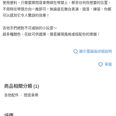
權轉讓予恩沛科技股份有限公司。
宅配 - 配件
使用便利，只需要將悶音束帶綁在琴頸上，移至任何你想要的位置，
２．關於個人資料處理事宜，請瀏覽以下網址：
每筆NT$80，滿NT$899(含以上)免運費
不用時往琴頭方向一推即可。無論是在舞台表演、錄音、練習，你都
https://aftee.tw/terms/#terms3
３．未成年的使用者請事先徵得法定代理人或監護人之同意方可使用
可以感到它令人驚訝的效果！
宅配 - 離島
「AFTEE先享後付」，若未經同意申辦者引起之損失，本公司不負相關責
任。
每筆NT$80，滿NT$899(含以上)免運費
吉他手們絕對不可或缺的小玩意～
４．使用「AFTEE先享後付」時，將依據個別帳號之用戶狀況，依本公司即
時審查核予不同之上限額度；若仍有額度不足之情形，本公司將視審查結果
超多種顏色、花紋可供選擇，隨意展現風格或搭配你的樂器！
付款後門市自取
請求用戶進行身份認證。
免運費
５．嚴禁一人註冊多個帳號或使用他人資訊註冊。若發現惡意使用之情形，
恩沛科技股份有限公司將有權停止該用戶之使用額度並採取法律行動。
國家/地區配送
查看運費
顯示電腦版詳細說明
客服
商品相關分類 (1)
吉他配件
悶音束帶
評價