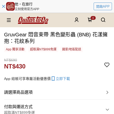
他，在旅行
開啟APP
立刻使用官方APP
0
GruvGear 悶音束帶 黑色變形蟲 (BNB) 花漾擁
抱：花紋系列
App 獨享活動
超取滿NT$899免運
國家/地區配送
NT$690
NT$430
App 結帳可享專屬活動優惠價
立即下載
請選擇商品選項
付款與運送方式
超取滿NT$899免運