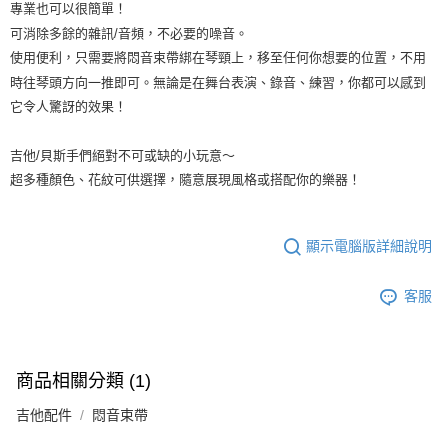
專業也可以很簡單！
１．透過由恩沛科技股份有限公司提供之「AFTEE先享後付」服務完成之交
每筆NT$105，滿NT$899(含以上)免運費
易，需依本服務之必要範圍內提供個人資料，並將交易相關給付款項請求債
可消除多餘的雜訊/音頻，不必要的噪音。
權轉讓予恩沛科技股份有限公司。
宅配 - 配件
使用便利，只需要將悶音束帶綁在琴頸上，移至任何你想要的位置，不用
２．關於個人資料處理事宜，請瀏覽以下網址：
每筆NT$80，滿NT$899(含以上)免運費
時往琴頭方向一推即可。無論是在舞台表演、錄音、練習，你都可以感到
https://aftee.tw/terms/#terms3
３．未成年的使用者請事先徵得法定代理人或監護人之同意方可使用
它令人驚訝的效果！
宅配 - 離島
「AFTEE先享後付」，若未經同意申辦者引起之損失，本公司不負相關責
任。
每筆NT$80，滿NT$899(含以上)免運費
吉他/貝斯手們絕對不可或缺的小玩意～
４．使用「AFTEE先享後付」時，將依據個別帳號之用戶狀況，依本公司即
時審查核予不同之上限額度；若仍有額度不足之情形，本公司將視審查結果
超多種顏色、花紋可供選擇，隨意展現風格或搭配你的樂器！
付款後門市自取
請求用戶進行身份認證。
免運費
５．嚴禁一人註冊多個帳號或使用他人資訊註冊。若發現惡意使用之情形，
恩沛科技股份有限公司將有權停止該用戶之使用額度並採取法律行動。
國家/地區配送
查看運費
顯示電腦版詳細說明
客服
商品相關分類 (1)
吉他配件
悶音束帶