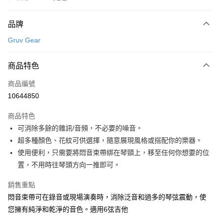
付款方式
品牌
信用卡一次付款
Gruv Gear
信用卡分期付款
3 期 0 利率 每期
NT$143
21家銀行
商品特色
6 期 0 利率 每期
NT$71
21家銀行
合作金庫商業銀行
第一商業銀行
商品編號
華南商業銀行
彰化商業銀行
12 期 0 利率 每期
NT$35
21家銀行
合作金庫商業銀行
第一商業銀行
10644850
上海商業儲蓄銀行
台北富邦商業銀行
華南商業銀行
彰化商業銀行
合作金庫商業銀行
第一商業銀行
超商取貨付款
國泰世華商業銀行
兆豐國際商業銀行
上海商業儲蓄銀行
台北富邦商業銀行
商品特色
華南商業銀行
彰化商業銀行
臺灣中小企業銀行
台中商業銀行
國泰世華商業銀行
兆豐國際商業銀行
可消除多餘的雜訊/音頻，不必要的噪音。
LINE Pay
上海商業儲蓄銀行
台北富邦商業銀行
匯豐（台灣）商業銀行
華泰商業銀行
臺灣中小企業銀行
台中商業銀行
國泰世華商業銀行
兆豐國際商業銀行
超多種顏色、花紋可供選擇，隨意展現風格或搭配你的樂器。
聯邦商業銀行
遠東國際商業銀行
匯豐（台灣）商業銀行
華泰商業銀行
Apple Pay
臺灣中小企業銀行
台中商業銀行
元大商業銀行
永豐商業銀行
使用便利，只需要將悶音束帶綁在琴頸上，移至任何你想要的位
聯邦商業銀行
遠東國際商業銀行
匯豐（台灣）商業銀行
華泰商業銀行
玉山商業銀行
星展（台灣）商業銀行
街口支付
置，不用時往琴頭方向一推即可。
元大商業銀行
永豐商業銀行
聯邦商業銀行
遠東國際商業銀行
台新國際商業銀行
中國信託商業銀行
玉山商業銀行
星展（台灣）商業銀行
元大商業銀行
永豐商業銀行
台灣樂天信用卡公司
悠遊付
銷售重點
台新國際商業銀行
中國信託商業銀行
玉山商業銀行
星展（台灣）商業銀行
台灣樂天信用卡公司
悶音束帶可在錄音或現場演奏時，消除泛音和過多的琴弦震動，使
台新國際商業銀行
中國信託商業銀行
Google Pay
您擁有純淨和乾淨的音色。適用6弦吉他
台灣樂天信用卡公司