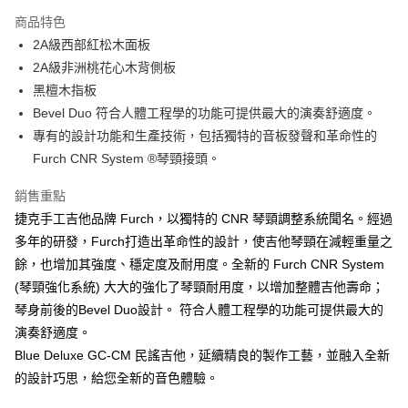
便利好安心！
１．簡單：不需註冊會員、不需綁卡、不需儲值。
商品特色
運送方式
２．便利：只要手機號碼，簡訊認證，即可結帳。
2A級西部紅松木面板
３．安心：先確認商品／服務後，再付款。
宅配
2A級非洲桃花心木背側板
每筆NT$105，滿NT$899(含以上)免運費
【「AFTEE先享後付」結帳流程】
黑檀木指板
１．於結帳方式選擇「AFTEE先享後付」後，將跳轉至「AFTEE先享後付」
Bevel Duo 符合人體工程學的功能可提供最大的演奏舒適度。
免運
結帳頁面，進行簡訊認證並確認金額後，即可完成結帳。
專有的設計功能和生產技術，包括獨特的音板發聲和革命性的
２．訂單成立數日內，您將收到繳費通知簡訊。
免運費
３．收到繳費通知簡訊後14天內，點擊此簡訊中的連結，可透過四大超商／
Furch CNR System ®琴頸接頭。
ATM／網路銀行／等多元方式進行付款，方視為交易完成。
宅配 - 離島
※ 請注意：結帳手續完成當下不需立刻繳費，但若您需要取消訂單，請聯絡
銷售重點
每筆NT$80，滿NT$899(含以上)免運費
購買商品的店家。未經商家同意取消之訂單仍視為有效，需透過AFTEE先享
後付繳納相關費用。
捷克手工吉他品牌 Furch，以獨特的 CNR 琴頸調整系統聞名。經過
付款後門市自取
※ 交易是否成功請以「AFTEE先享後付 」之結帳頁面顯示為準，若有關於
多年的研發，Furch打造出革命性的設計，使吉他琴頸在減輕重量之
是否繳費成功／繳費後需取消欲退款等相關疑問，請聯繫「AFTEE先享後付
免運費
餘，也增加其強度、穩定度及耐用度。全新的 Furch CNR System
客戶支援中心」
https://netprotections.freshdesk.com/support/home
(琴頸強化系統) 大大的強化了琴頸耐用度，以增加整體吉他壽命；
【注意事項】
琴身前後的Bevel Duo設計。 符合人體工程學的功能可提供最大的
１．透過由恩沛科技股份有限公司提供之「AFTEE先享後付」服務完成之交
演奏舒適度。
易，需依本服務之必要範圍內提供個人資料，並將交易相關給付款項請求債
權轉讓予恩沛科技股份有限公司。
Blue Deluxe GC-CM 民謠吉他，延續精良的製作工藝，並融入全新
２．關於個人資料處理事宜，請瀏覽以下網址：
的設計巧思，給您全新的音色體驗。
https://aftee.tw/terms/#terms3
３．未成年的使用者請事先徵得法定代理人或監護人之同意方可使用