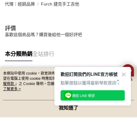
代理｜經銷品牌
Furch 捷克手工吉他
評價
喜歡這個商品嗎？購買後給他一個好評吧
本分類熱銷
全站排行
歡迎訂閱我們的LINE官方帳號
本網站中使用 cookie，欲查詢有關本網站使用 cookie 方式之詳情，及若您不希
熱門標籤
望在電腦上使用 cookie 時應如何變更電腦的 cookie 設定，請參閱本網站「
隱私
點擊按鈕以獲得最新琴款資訊👇
權條款
」之 Cookie 聲明。您繼續使用本網站即表示您同意本公司得按本網站使
用條款之 Cookie 聲明使用 cookie。
了解更多 >
連結 LINE 帳號
我知道了