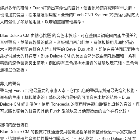
經過多年的研發，Furch打造出革命性的設計，使吉他琴頸在減輕重量之餘，
也增加其強度、穩定度及耐用度。全新的Furch CNR System(琴頸強化系統)大
大的強化了琴頸耐用度，以增加整體吉他壽命。
Blue Deluxe CM 由精心挑選 的音色木製成，可在整個音調範圍內產生優美的
音樂聲音，並帶有輕微的低音。音板採用西部紅柏，背側板採用非洲桃花心
木。兩個板都配有符合人體工程學的 Bevel Duo 功能，即使在長時間玩耍時也
能提供最大的舒適度。Blue Deluxe CM 的美麗自然外觀由開孔飾面和一系列
精緻的深色裝飾突出顯示，例如帶有黑色胡桃木鑲嵌的雙環玫瑰花結、黑色包
邊和黑色護板。
非凡的聲音
聲音是 Furch 吉他最重要的考慮因素。它們出色的聲學品質是最先進的技術、
專有的生產工藝和精密的工藝以及使用最好的可用音色木材的結果。Blue
Deluxe CM 絕非僥倖。使用 Tonepedia 的應用程序親自聆聽其卓越的音質。您
可以將其獨特的聲音與其他 Furch 型號以及其他製造商的吉他進行比較。
獨特的配音流程
Blue Deluxe CM 的優質特性通過使用發聲過程單獨調整音板這一事實突顯出
來，這將樂器的音調特性提升到最高水平。正因為如此，Blue Deluxe CM 在