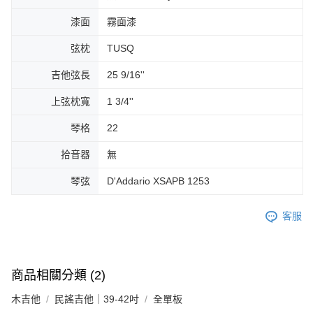
漆面
霧面漆
弦枕
TUSQ
吉他弦長
25 9/16''
上弦枕寬
1 3/4''
琴格
22
拾音器
無
琴弦
D'Addario XSAPB 1253
客服
商品相關分類 (2)
木吉他
民謠吉他｜39-42吋
全單板