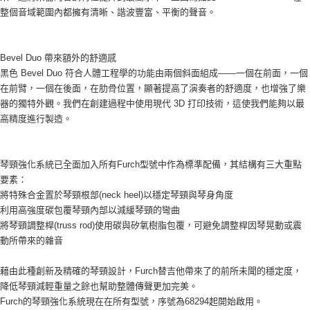
整個音域範圍內都擁有清晰、諧波豐富、平衡的聲音。
Bevel Duo 帶來額外的舒適感
黑色 Bevel Duo 符合人體工程學的功能由兩個斜面組成——一個在前面，一個
在前臂，一個在後面，在肋骨位置，顯著提高了演奏者的舒適度，也增強了樂
器的獨特外觀。我們在創建過程中使用現代 3D 打印技術，這使我們能夠以最
高精度進行製造。
琴頸強化系統已全面加入所有Furch型號中作為標準配備，其結構有三大重點
要素：
將特殊合金置於琴頸根部(neck heel)以穩定琴頸與琴身角度
利用高強度碳包覆琴頸內部以減緩琴頸的彎曲
將琴頸調整桿(truss rod)使用碳與矽氧樹脂包覆，可避免調整桿因琴晃動或震
動所帶來的雜音
藉由此種創新及精確的琴頸設計，Furch替吉他帶來了的前所未聞的穩定度，
降低琴頸減輕重量之餘也幫助整體傳聲更加完美。
Furch的琴頸強化系統現在在所有型號，序號為68294起開始啟用。