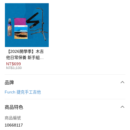
信用卡分期付款
3 期 0 利率 每期
NT$22,933
21家銀行
6 期 0 利率 每期
NT$11,466
21家銀行
合作金庫商業銀行
第一商業銀行
華南商業銀行
彰化商業銀行
12 期 0 利率 每期
NT$5,733
21家銀行
合作金庫商業銀行
第一商業銀行
上海商業儲蓄銀行
台北富邦商業銀行
華南商業銀行
彰化商業銀行
合作金庫商業銀行
第一商業銀行
LINE Pay
國泰世華商業銀行
兆豐國際商業銀行
上海商業儲蓄銀行
台北富邦商業銀行
華南商業銀行
彰化商業銀行
臺灣中小企業銀行
台中商業銀行
國泰世華商業銀行
兆豐國際商業銀行
【2026開學季】木吉
Apple Pay
上海商業儲蓄銀行
台北富邦商業銀行
匯豐（台灣）商業銀行
華泰商業銀行
臺灣中小企業銀行
台中商業銀行
他日常保養 新手組合
國泰世華商業銀行
兆豐國際商業銀行
聯邦商業銀行
遠東國際商業銀行
匯豐（台灣）商業銀行
華泰商業銀行
包
NT$699
街口支付
臺灣中小企業銀行
台中商業銀行
元大商業銀行
永豐商業銀行
NT$1,130
聯邦商業銀行
遠東國際商業銀行
匯豐（台灣）商業銀行
華泰商業銀行
玉山商業銀行
星展（台灣）商業銀行
悠遊付
元大商業銀行
永豐商業銀行
聯邦商業銀行
遠東國際商業銀行
台新國際商業銀行
中國信託商業銀行
玉山商業銀行
星展（台灣）商業銀行
品牌
元大商業銀行
永豐商業銀行
台灣樂天信用卡公司
Google Pay
台新國際商業銀行
中國信託商業銀行
玉山商業銀行
星展（台灣）商業銀行
Furch 捷克手工吉他
台灣樂天信用卡公司
台新國際商業銀行
中國信託商業銀行
全盈+PAY
台灣樂天信用卡公司
商品特色
AFTEE先享後付
相關說明
商品編號
【關於「AFTEE先享後付」】
10668117
ATM付款
AFTEE先享後付是「在收到商品之後才付款」的支付方式。 讓您購物簡單