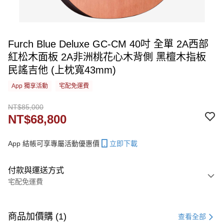
Furch Blue Deluxe GC-CM 40吋 全單 2A西部
紅松木面板 2A非洲桃花心木背側 黑檀木指板
民謠吉他 (上枕寬43mm)
App 獨享活動
宅配免運費
NT$85,000
NT$68,800
App 結帳可享專屬活動優惠價
立即下載
付款與運送方式
宅配免運費
付款方式
信用卡一次付款
商品加價購 (1)
查看全部