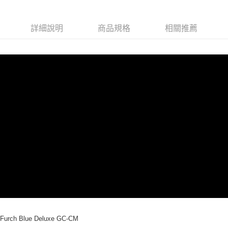
「AFTEE先享後付」，若未經同意申辦者引起之損失，本公司不負相關責
任。
４．使用「AFTEE先享後付」時，將依據個別帳號之用戶狀況，依本公司即
詳細說明
商品規格
相關推薦
時審查核予不同之上限額度；若仍有額度不足之情形，本公司將視審查結果
請求用戶進行身份認證。
５．嚴禁一人註冊多個帳號或使用他人資訊註冊。若發現惡意使用之情形，
恩沛科技股份有限公司將有權停止該用戶之使用額度並採取法律行動。
Furch Blue Deluxe GC-CM