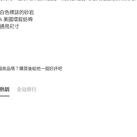
付款後全
２．訂單
３．收到繳
每筆NT$6
白色標誌的砂岩
／ATM／
0% 美國環錠紡棉
※ 請注意
7-11取貨
絡購買商品
通用尺寸
先享後付
每筆NT$6
※ 交易是
是否繳費成
付款後7-1
付客戶支
每筆NT$6
【注意事
宅配
１．透過由
個商品嗎？購買後給他一個好評吧
交易，需
每筆NT$1
求債權轉
２．關於
宅配 - 配
https://aft
熱銷
全站排行
每筆NT$8
３．未成
「AFTE
宅配 - 離
任。
４．使用「
每筆NT$8
即時審查
結果請求
付款後門
５．嚴禁
免運費
形，恩沛
動。