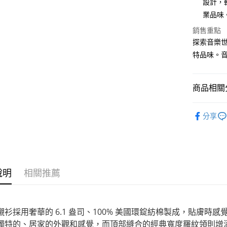
設計，
國泰世
LINE Pay
上海商
匯豐（
臺灣中
業品味
國泰世
聯邦商
匯豐（
Apple Pay
臺灣中
元大商
銷售重點
聯邦商
匯豐（
玉山商
探索音樂世界，
街口支付
元大商
聯邦商
台新國
特品味。
玉山商
元大商
台灣樂
悠遊付
台新國
玉山商
台灣樂
台新國
Google Pa
商品相關分
台灣樂
全盈+PAY
音樂禮物｜Se
分享
AFTEE先
音樂禮物｜Se
相關說明
【關於「A
ATM付款
AFTEE
便利好安
１．簡單
說明
相關推薦
２．便利
運送方式
３．安心
全家取貨
【「AFT
襯衫採用奢華的 6.1 盎司、100% 美國環錠紡棉製成，貼膚
每筆NT$6
１．於結帳
獨特的、居家的外觀和感覺，而頂部縫合的經典寬度羅紋領則增
付」結帳