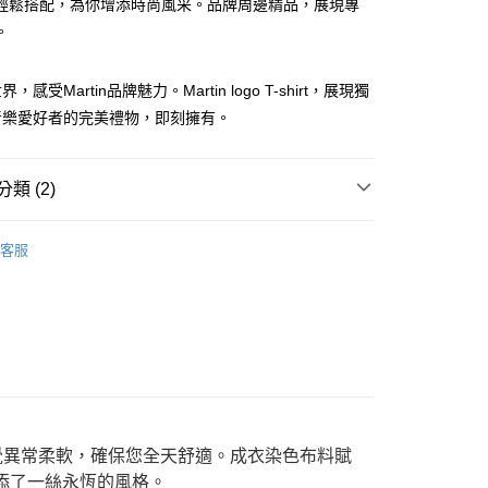
輕鬆搭配，為你增添時尚風采。品牌周邊精品，展現專
華商業銀行
兆豐國際商業銀行
業儲蓄銀行
台北富邦商業銀行
台灣）商業銀行
華泰商業銀行
小企業銀行
台中商業銀行
。
華商業銀行
兆豐國際商業銀行
業銀行
遠東國際商業銀行
台灣）商業銀行
華泰商業銀行
小企業銀行
台中商業銀行
業銀行
永豐商業銀行
業銀行
遠東國際商業銀行
台灣）商業銀行
華泰商業銀行
業銀行
星展（台灣）商業銀行
感受Martin品牌魅力。Martin logo T-shirt，展現獨
業銀行
永豐商業銀行
業銀行
遠東國際商業銀行
際商業銀行
中國信託商業銀行
音樂愛好者的完美禮物，即刻擁有。
業銀行
星展（台灣）商業銀行
業銀行
永豐商業銀行
天信用卡公司
際商業銀行
中國信託商業銀行
業銀行
星展（台灣）商業銀行
天信用卡公司
際商業銀行
中國信託商業銀行
y
類 (2)
天信用卡公司
lect Shop
品牌周邊
Martin
客服
享後付
lect Shop
服飾
衣服
FTEE先享後付」】
先享後付是「在收到商品之後才付款」的支付方式。 讓您購物簡單
心！
：不需註冊會員、不需綁卡、不需儲值。
：只要手機號碼，簡訊認證，即可結帳。
：先確認商品／服務後，再付款。
付款
EE先享後付」結帳流程】
時感覺異常柔軟，確保您全天舒適。成衣染色布料賦
0，滿NT$899(含以上)免運費
方式選擇「AFTEE先享後付」後，將跳轉至「AFTEE先享後
添了一絲永恆的風格。
頁面，進行簡訊認證並確認金額後，即可完成結帳。