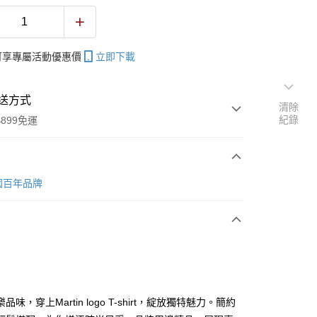
帳可享專屬活動優惠價
立即下載
送方式
清除
紀錄
899免運
次付款
 美國百年品牌
期付款
0 利率 每期
NT$183
21家銀行
0 利率 每期
NT$91
21家銀行
庫商業銀行
第一商業銀行
業銀行
彰化商業銀行
 0 利率 每期
NT$45
21家銀行
庫商業銀行
第一商業銀行
業儲蓄銀行
台北富邦商業銀行
業銀行
彰化商業銀行
庫商業銀行
第一商業銀行
付款
華商業銀行
兆豐國際商業銀行
品味，穿上Martin logo T-shirt，綻放獨特魅力。簡約
業儲蓄銀行
台北富邦商業銀行
業銀行
彰化商業銀行
小企業銀行
台中商業銀行