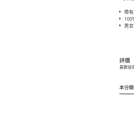
帶有
10
男女
評價
喜歡這
本分類