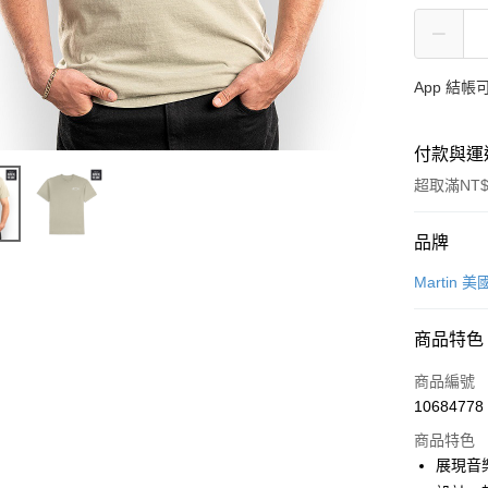
App 結
付款與運
超取滿NT$
付款方式
品牌
信用卡一
Martin
信用卡分
商品特色
3 期 
商品編號
6 期 
合作金
10684778
華南商
12 期
合作金
上海商
商品特色
華南商
合作金
超商取貨
國泰世
展現音樂
上海商
華南商
臺灣中