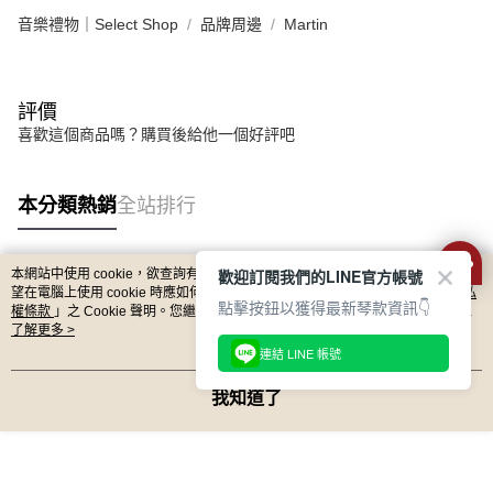
宅配 - 離島
「AFTEE先享後付」，若未經同意申辦者引起之損失，本公司不負相關責
音樂禮物｜Select Shop
品牌周邊
Martin
任。
每筆NT$80，滿NT$899(含以上)免運費
４．使用「AFTEE先享後付」時，將依據個別帳號之用戶狀況，依本公司即
時審查核予不同之上限額度；若仍有額度不足之情形，本公司將視審查結果
付款後門市自取
請求用戶進行身份認證。
評價
免運費
５．嚴禁一人註冊多個帳號或使用他人資訊註冊。若發現惡意使用之情形，
喜歡這個商品嗎？購買後給他一個好評吧
恩沛科技股份有限公司將有權停止該用戶之使用額度並採取法律行動。
本分類熱銷
全站排行
歡迎訂閱我們的LINE官方帳號
本網站中使用 cookie，欲查詢有關本網站使用 cookie 方式之詳情，及若您不希
熱門標籤
望在電腦上使用 cookie 時應如何變更電腦的 cookie 設定，請參閱本網站「
隱私
點擊按鈕以獲得最新琴款資訊👇
權條款
」之 Cookie 聲明。您繼續使用本網站即表示您同意本公司得按本網站使
用條款之 Cookie 聲明使用 cookie。
了解更多 >
連結 LINE 帳號
我知道了