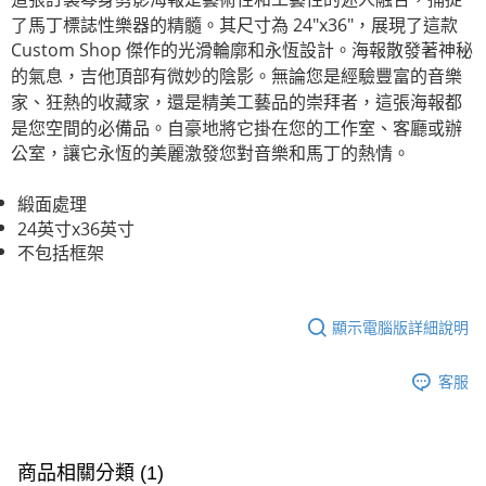
便利好安心！
了馬丁標誌性樂器的精髓。其尺寸為 24"x36"，展現了這款
１．簡單：不需註冊會員、不需綁卡、不需儲值。
運送方式
Custom Shop 傑作的光滑輪廓和永恆設計。海報散發著神秘
２．便利：只要手機號碼，簡訊認證，即可結帳。
的氣息，吉他頂部有微妙的陰影。無論您是經驗豐富的音樂
３．安心：先確認商品／服務後，再付款。
全家取貨付款
家、狂熱的收藏家，還是精美工藝品的崇拜者，這張海報都
每筆NT$60，滿NT$899(含以上)免運費
【「AFTEE先享後付」結帳流程】
是您空間的必備品。自豪地將它掛在您的工作室、客廳或辦
１．於結帳方式選擇「AFTEE先享後付」後，將跳轉至「AFTEE先享後付」
公室，讓它永恆的美麗激發您對音樂和馬丁的熱情。
付款後全家取貨
結帳頁面，進行簡訊認證並確認金額後，即可完成結帳。
２．訂單成立數日內，您將收到繳費通知簡訊。
每筆NT$60，滿NT$899(含以上)免運費
３．收到繳費通知簡訊後14天內，點擊此簡訊中的連結，可透過四大超商／
緞面處理
ATM／網路銀行／等多元方式進行付款，方視為交易完成。
7-11取貨付款
24英寸x36英寸
※ 請注意：結帳手續完成當下不需立刻繳費，但若您需要取消訂單，請聯絡
不包括框架
每筆NT$60，滿NT$899(含以上)免運費
購買商品的店家。未經商家同意取消之訂單仍視為有效，需透過AFTEE先享
後付繳納相關費用。
付款後7-11取貨
※ 交易是否成功請以「AFTEE先享後付 」之結帳頁面顯示為準，若有關於
是否繳費成功／繳費後需取消欲退款等相關疑問，請聯繫「AFTEE先享後付
每筆NT$60，滿NT$899(含以上)免運費
顯示電腦版詳細說明
客戶支援中心」
https://netprotections.freshdesk.com/support/home
宅配
【注意事項】
客服
１．透過由恩沛科技股份有限公司提供之「AFTEE先享後付」服務完成之交
每筆NT$105，滿NT$899(含以上)免運費
易，需依本服務之必要範圍內提供個人資料，並將交易相關給付款項請求債
權轉讓予恩沛科技股份有限公司。
宅配 - 配件
２．關於個人資料處理事宜，請瀏覽以下網址：
每筆NT$80，滿NT$899(含以上)免運費
https://aftee.tw/terms/#terms3
商品相關分類 (1)
３．未成年的使用者請事先徵得法定代理人或監護人之同意方可使用