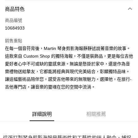
3 期 0 利率 每期
NT$366
21家銀行
商品特色
6 期 0 利率 每期
NT$183
21家銀行
合作金庫商業銀行
第一商業銀行
商品編號
華南商業銀行
彰化商業銀行
12 期 0 利率 每期
NT$91
21家銀行
合作金庫商業銀行
第一商業銀行
10684933
上海商業儲蓄銀行
台北富邦商業銀行
華南商業銀行
彰化商業銀行
合作金庫商業銀行
第一商業銀行
超商取貨付款
國泰世華商業銀行
兆豐國際商業銀行
上海商業儲蓄銀行
台北富邦商業銀行
銷售重點
華南商業銀行
彰化商業銀行
臺灣中小企業銀行
台中商業銀行
國泰世華商業銀行
兆豐國際商業銀行
在每一個音符背後，Martin 琴身剪影海報靜靜述說著音樂的故事。
LINE Pay
上海商業儲蓄銀行
台北富邦商業銀行
匯豐（台灣）商業銀行
華泰商業銀行
臺灣中小企業銀行
台中商業銀行
國泰世華商業銀行
兆豐國際商業銀行
這款來自 Custom Shop 的獨特海報，不僅是裝飾品，更是每位吉他
聯邦商業銀行
遠東國際商業銀行
匯豐（台灣）商業銀行
華泰商業銀行
Apple Pay
臺灣中小企業銀行
台中商業銀行
元大商業銀行
永豐商業銀行
愛好者心中不可或缺的靈感來源。無論是懸掛於家中，還是作為音
聯邦商業銀行
遠東國際商業銀行
匯豐（台灣）商業銀行
華泰商業銀行
玉山商業銀行
星展（台灣）商業銀行
街口支付
樂禮物送給摯友，它都能將經典與現代完美結合，彰顯獨特品味。
元大商業銀行
永豐商業銀行
聯邦商業銀行
遠東國際商業銀行
台新國際商業銀行
中國信託商業銀行
玉山商業銀行
星展（台灣）商業銀行
讓這幅藝術品陪伴您，感受吉他帶來的無限魅力。選擇他，在旅行-
元大商業銀行
永豐商業銀行
台灣樂天信用卡公司
悠遊付
台新國際商業銀行
中國信託商業銀行
吉他專門店，讓音樂的靈魂在您的空間中流淌。
玉山商業銀行
星展（台灣）商業銀行
台灣樂天信用卡公司
台新國際商業銀行
中國信託商業銀行
Google Pay
台灣樂天信用卡公司
全盈+PAY
詳細說明
相關推薦
AFTEE先享後付
相關說明
【關於「AFTEE先享後付」】
ATM付款
這張訂製琴身剪影海報是藝術性和工藝性的迷人融合，捕捉
AFTEE先享後付是「在收到商品之後才付款」的支付方式。 讓您購物簡單