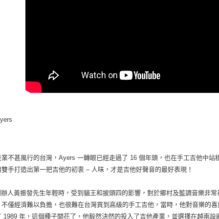
yers
業不甚風行的台灣，Ayers 一轉眼已經走過了 16 個年頭，也在手工吉他中站
用雙手打造出第一把吉他的初衷 – 人味，才是吉他好聲音的最好表現！
rs 創辦人黃振發先生年輕時，受到貓王和披頭四的影響，對於鄉村及藍調音樂非
，不僅經濟難以負擔，也很難在台灣買到高級的手工吉他，當時，他對音樂的喜
了 1989 年，這個種子開花了，他毅然決然的投入了吉他產業，並選擇在越南