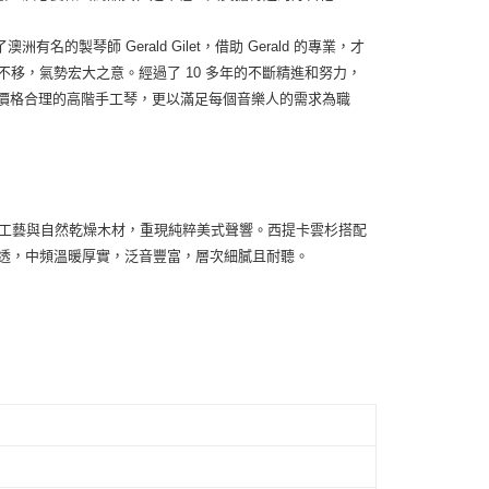
製琴師 Gerald Gilet，借助 Gerald 的專業，才
取其堅定不移，氣勢宏大之意。經過了 10 多年的不斷精進和努力，
者價格合理的高階手工琴，更以滿足每個音樂人的需求為職
融合老式工藝與自然乾燥木材，重現純粹美式聲響。西提卡雲杉搭配
透，中頻溫暖厚實，泛音豐富，層次細膩且耐聽。