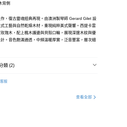
台灣）商業銀行
華泰商業銀行
木背側
小企業銀行
台中商業銀行
業銀行
永豐商業銀行
業銀行
遠東國際商業銀行
台灣）商業銀行
華泰商業銀行
業銀行
星展（台灣）商業銀行
業銀行
永豐商業銀行
業銀行
遠東國際商業銀行
際商業銀行
中國信託商業銀行
，復古靈魂經典再現。由澳洲製琴師 Gerard Gilet 設
業銀行
星展（台灣）商業銀行
業銀行
永豐商業銀行
天信用卡公司
y
際商業銀行
中國信託商業銀行
老式工藝與自然乾燥木材，重現純粹美式聲響。西提卡雲
業銀行
星展（台灣）商業銀行
天信用卡公司
度玫瑰木，配上楓木護邊與貝殼口輪，展現深邃木紋與優
際商業銀行
中國信託商業銀行
天信用卡公司
設計。音色飽滿通透，中頻溫暖厚實，泛音豐富，層次細
享後付
。
FTEE先享後付」】
先享後付是「在收到商品之後才付款」的支付方式。 讓您購物簡單
類 (2)
心！
：不需註冊會員、不需綁卡、不需儲值。
民謠吉他｜39-42吋
全單板
：只要手機號碼，簡訊認證，即可結帳。
客服
：先確認商品／服務後，再付款。
銷品牌
Ayers 台灣高階手工吉他
EE先享後付」結帳流程】
05，滿NT$899(含以上)免運費
方式選擇「AFTEE先享後付」後，將跳轉至「AFTEE先享後
查看全部
頁面，進行簡訊認證並確認金額後，即可完成結帳。
島
成立數日內，您將收到繳費通知簡訊。
費通知簡訊後14天內，點擊此簡訊中的連結，可透過四大超商
0，滿NT$899(含以上)免運費
網路銀行／等多元方式進行付款，方視為交易完成。
：結帳手續完成當下不需立刻繳費，但若您需要取消訂單，請聯
市自取