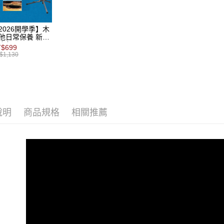
絡購買商品
先享後付
免運費
※ 交易是
是否繳費成
國家/地區
2026開學季】木
付客戶支
他日常保養 新手
合包
$699
【注意事
$1,130
１．透過由
交易，需
求債權轉
２．關於
https://aft
３．未成
說明
商品規格
相關推薦
「AFTE
任。
４．使用「
即時審查
結果請求
５．嚴禁
形，恩沛
動。