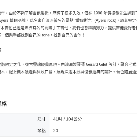
年，由於不夠了解吉他製造，歷經了很多失敗，但在 1996 年黃振發先生遇到了澳洲有名的
Ayers 這個品牌，此名來自澳洲著名的景點 “愛爾斯岩" (Ayers rock)，
rs 的木吉他已經是世界有名的高階手工吉他，我們也會繼續努力，提供吉他愛好
一個樂手都找到自己的 tone，找到自己的吉他！
紹
絕版限定之作，復古靈魂經典再現。由澳洲製琴師 Gerard Gilet 設計，
瑰木，配上楓木護邊與貝殼口輪，展現深邃木紋與優雅經典的設計。音色飽滿通
規格
尺寸
41吋 / 104公分
琴格
20