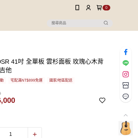
0
s DSR 41吋 全單板 雲杉面板 玫瑰心木背
謠吉他
活動
宅配滿NT$899免運
國家/地區配送
0
,000