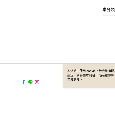
本分類
本網站中使用 cookie，欲查詢有關
設定，請參閱本網站「
隱私權條款
使用 cookie。
了解更多 >