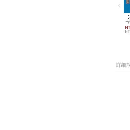
【
吉
組
NT
NT
詳細