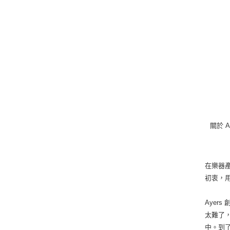
關於 A
在樂器產
初衷，
Aye
太難了
中。到