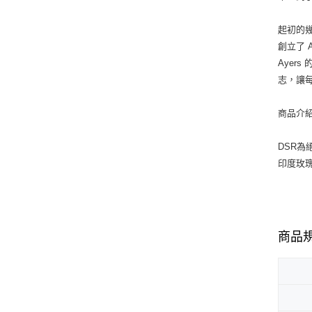
起初的幾
創立了 
Aye
志，讓每
商品介
DSR為
印度玫
商品