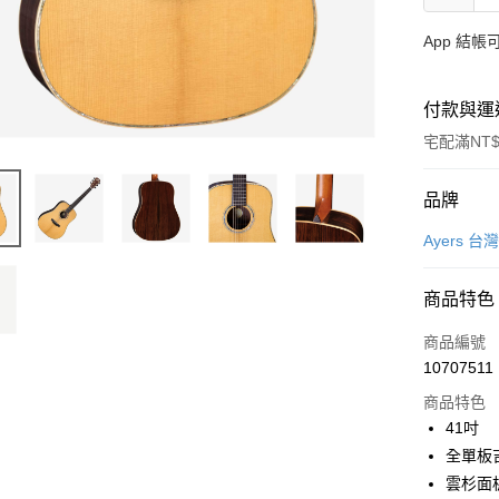
App 結
付款與運
宅配滿NT$
付款方式
品牌
信用卡一
Ayers 
信用卡分
商品特色
3 期 
商品編號
6 期 
合作金
10707511
華南商
12 期
合作金
上海商
商品特色
華南商
合作金
LINE Pay
國泰世
41吋
上海商
華南商
臺灣中
全單板
國泰世
Apple Pay
上海商
匯豐（
臺灣中
雲杉面
國泰世
聯邦商