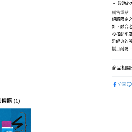
匯豐（
街口支付
玫瑰心
臺灣中
元大商
聯邦商
匯豐（
玉山商
銷售重點
悠遊付
元大商
聯邦商
台新國
絕版限定之作
玉山商
元大商
台灣樂
Google Pa
台新國
計，融合
玉山商
台灣樂
杉搭配印
台新國
全盈+PAY
台灣樂
雅經典的
AFTEE先
膩且耐聽
相關說明
【關於「A
ATM付款
AFTEE
商品相關分
便利好安
１．簡單
木吉他
２．便利
運送方式
分享
３．安心
代理｜經
宅配
【「AFT
價購 (1)
每筆NT$1
１．於結帳
付」結帳
宅配 - 離
２．訂單
３．收到繳
每筆NT$8
／ATM／
※ 請注意
付款後門