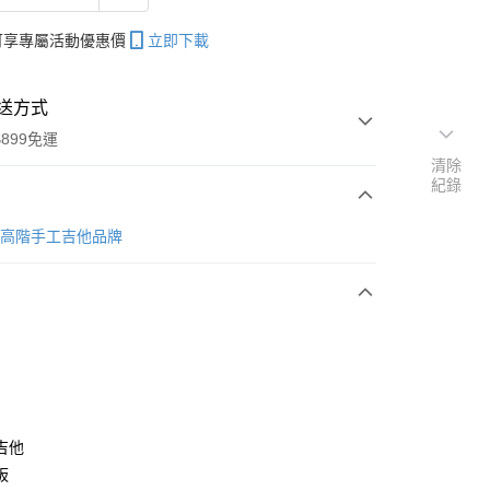
帳可享專屬活動優惠價
立即下載
送方式
899免運
清除
紀錄
次付款
台灣高階手工吉他品牌
期付款
0 利率 每期
NT$12,000
21家銀行
0 利率 每期
NT$6,000
21家銀行
庫商業銀行
第一商業銀行
業銀行
彰化商業銀行
 0 利率 每期
NT$3,000
21家銀行
庫商業銀行
第一商業銀行
業儲蓄銀行
台北富邦商業銀行
業銀行
彰化商業銀行
庫商業銀行
第一商業銀行
華商業銀行
兆豐國際商業銀行
業儲蓄銀行
台北富邦商業銀行
業銀行
彰化商業銀行
小企業銀行
台中商業銀行
吉他
華商業銀行
兆豐國際商業銀行
業儲蓄銀行
台北富邦商業銀行
台灣）商業銀行
華泰商業銀行
小企業銀行
台中商業銀行
板
華商業銀行
兆豐國際商業銀行
業銀行
遠東國際商業銀行