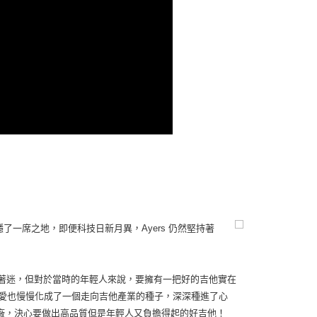
穩了一席之地，即便科技日新月異，Ayers 仍然堅持著
常著迷，但對於當時的年輕人來說，要擁有一把好的吉他實在
愛也慢慢化成了一個走向吉他產業的種子，深深種進了心
設廠，決心要做出高品質但是年輕人又負擔得起的好吉他！