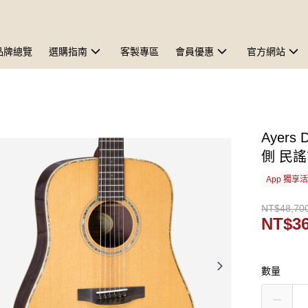
品牌總覽
選購指南
客製專區
會員優惠
官方網站
Ayer
側 民
App 獨享
NT$48,70
NT$36
數量