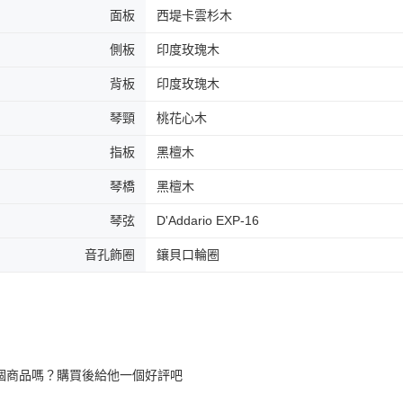
面板
西堤卡雲杉木
側板
印度玫瑰木
背板
印度玫瑰木
琴頸
桃花心木
指板
黑檀木
琴橋
黑檀木
琴弦
D'Addario EXP-16
音孔飾圈
鑲貝口輪圈
個商品嗎？購買後給他一個好評吧