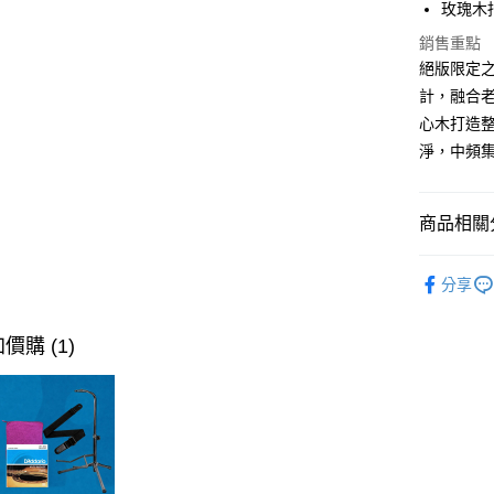
匯豐（
玫瑰木
玉山商
悠遊付
元大商
聯邦商
台新國
玉山商
銷售重點
元大商
台灣樂
Google Pa
台新國
絕版限定之作
玉山商
台灣樂
計，融合
台新國
全盈+PAY
台灣樂
心木打造
AFTEE先
淨，中頻
相關說明
【關於「A
ATM付款
AFTEE
商品相關分
便利好安
１．簡單
木吉他
２．便利
運送方式
分享
３．安心
代理｜經
宅配
【「AFT
價購 (1)
每筆NT$1
１．於結帳
付」結帳
宅配 - 離
２．訂單
３．收到繳
每筆NT$8
／ATM／
※ 請注意
付款後門
絡購買商品
先享後付
免運費