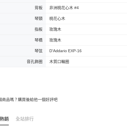
背板
非洲桃花心木 #4
琴頸
桃花心木
指板
玫瑰木
琴橋
玫瑰木
琴弦
D'Addario EXP-16
音孔飾圈
木質口輪圈
個商品嗎？購買後給他一個好評吧
熱銷
全站排行