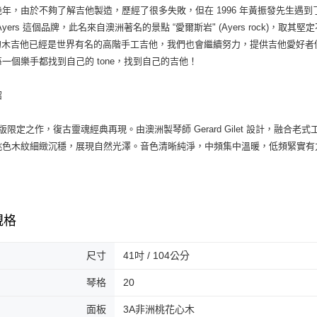
年，由於不夠了解吉他製造，歷經了很多失敗，但在 1996 年黃振發先生遇到了澳洲有名的
Ayers 這個品牌，此名來自澳洲著名的景點 “愛爾斯岩" (Ayers rock)，
rs 的木吉他已經是世界有名的高階手工吉他，我們也會繼續努力，提供吉他愛好
一個樂手都找到自己的 tone，找到自己的吉他！
紹
版限定之作，復古靈魂經典再現。由澳洲製琴師 Gerard Gilet 設計，融
桃色木紋細緻沉穩，展現自然光澤。音色清晰純淨，中頻集中溫暖，低頻緊實有
規格
尺寸
41吋 / 104公分
琴格
20
面板
3A非洲桃花心木