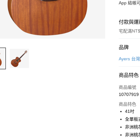
App 結
付款與運
宅配滿NT$
付款方式
品牌
信用卡一
Ayers 
信用卡分
商品特色
3 期 
商品編號
6 期 
合作金
10707919
華南商
12 期
合作金
上海商
商品特色
華南商
合作金
LINE Pay
國泰世
41吋
上海商
華南商
臺灣中
全單板
國泰世
Apple Pay
上海商
匯豐（
臺灣中
非洲桃
國泰世
聯邦商
匯豐（
街口支付
非洲桃
臺灣中
元大商
聯邦商