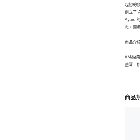
起初的幾
創立了 
Aye
志，讓每
商品介
AM為絕
整琴，
商品