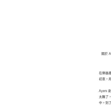
關於 A
在樂器產
初衷，
Aye
太難了
中。到