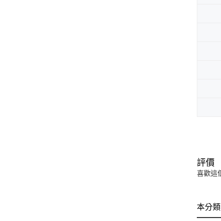
評價
喜歡這
本分類