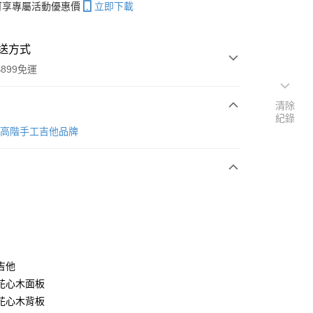
帳可享專屬活動優惠價
立即下載
送方式
899免運
清除
紀錄
次付款
台灣高階手工吉他品牌
期付款
0 利率 每期
NT$7,333
21家銀行
0 利率 每期
NT$3,666
21家銀行
庫商業銀行
第一商業銀行
業銀行
彰化商業銀行
 0 利率 每期
NT$1,833
21家銀行
庫商業銀行
第一商業銀行
業儲蓄銀行
台北富邦商業銀行
業銀行
彰化商業銀行
庫商業銀行
第一商業銀行
華商業銀行
兆豐國際商業銀行
業儲蓄銀行
台北富邦商業銀行
業銀行
彰化商業銀行
小企業銀行
台中商業銀行
吉他
華商業銀行
兆豐國際商業銀行
業儲蓄銀行
台北富邦商業銀行
台灣）商業銀行
華泰商業銀行
小企業銀行
台中商業銀行
花心木面板
華商業銀行
兆豐國際商業銀行
業銀行
遠東國際商業銀行
台灣）商業銀行
華泰商業銀行
花心木背板
小企業銀行
台中商業銀行
業銀行
永豐商業銀行
業銀行
遠東國際商業銀行