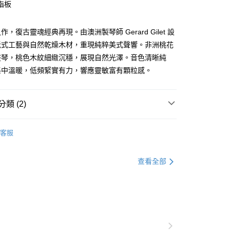
台灣）商業銀行
華泰商業銀行
指板
業銀行
星展（台灣）商業銀行
業銀行
永豐商業銀行
業銀行
遠東國際商業銀行
際商業銀行
中國信託商業銀行
業銀行
星展（台灣）商業銀行
業銀行
永豐商業銀行
天信用卡公司
y
際商業銀行
中國信託商業銀行
，復古靈魂經典再現。由澳洲製琴師 Gerard Gilet 設
業銀行
星展（台灣）商業銀行
天信用卡公司
老式工藝與自然乾燥木材，重現純粹美式聲響。非洲桃花
際商業銀行
中國信託商業銀行
天信用卡公司
整琴，桃色木紋細緻沉穩，展現自然光澤。音色清晰純
享後付
集中溫暖，低頻緊實有力，響應靈敏富有顆粒感。
FTEE先享後付」】
先享後付是「在收到商品之後才付款」的支付方式。 讓您購物簡單
類 (2)
心！
：不需註冊會員、不需綁卡、不需儲值。
民謠吉他｜39-42吋
全單板
：只要手機號碼，簡訊認證，即可結帳。
客服
：先確認商品／服務後，再付款。
銷品牌
Ayers 台灣高階手工吉他
EE先享後付」結帳流程】
05，滿NT$899(含以上)免運費
方式選擇「AFTEE先享後付」後，將跳轉至「AFTEE先享後
查看全部
頁面，進行簡訊認證並確認金額後，即可完成結帳。
島
成立數日內，您將收到繳費通知簡訊。
費通知簡訊後14天內，點擊此簡訊中的連結，可透過四大超商
0，滿NT$899(含以上)免運費
網路銀行／等多元方式進行付款，方視為交易完成。
：結帳手續完成當下不需立刻繳費，但若您需要取消訂單，請聯
市自取
的店家。未經商家同意取消之訂單仍視為有效，需透過AFTEE
繳納相關費用。