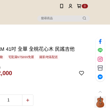
0
s AM 41吋 全單 全桃花心木 民謠吉他
活動
宅配滿NT$899免運
國家/地區配送
0
,000