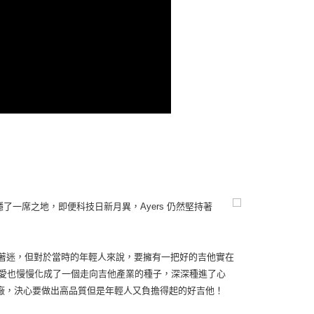
穩了一席之地，即便科技日新月異，Ayers 仍然堅持著
常著迷，但對於當時的年輕人來說，要擁有一把好的吉他實在
愛也慢慢化成了一個走向吉他產業的種子，深深種進了心
設廠，決心要做出高品質但是年輕人又負擔得起的好吉他！