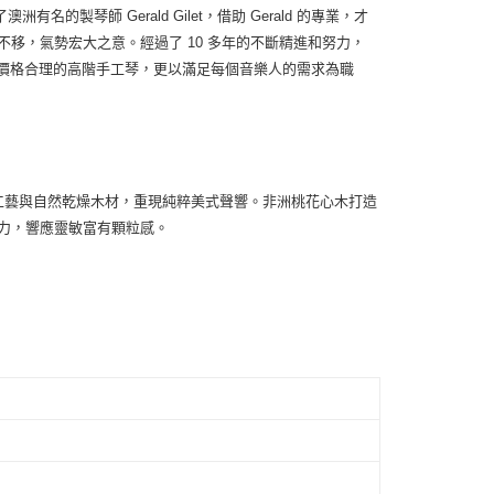
製琴師 Gerald Gilet，借助 Gerald 的專業，才
取其堅定不移，氣勢宏大之意。經過了 10 多年的不斷精進和努力，
者價格合理的高階手工琴，更以滿足每個音樂人的需求為職
合老式工藝與自然乾燥木材，重現純粹美式聲響。非洲桃花心木打造
力，響應靈敏富有顆粒感。