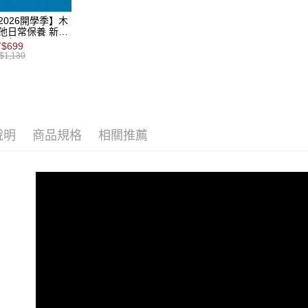
※ 交易是
是否繳費成
國家/地區
2026開學季】木
付客戶支
他日常保養 新手
合包
$699
【注意事
$1,130
１．透過由
交易，需
求債權轉
２．關於
https://aft
３．未成
說明
商品規格
相關推薦
「AFTE
任。
４．使用「
即時審查
結果請求
５．嚴禁
形，恩沛
動。