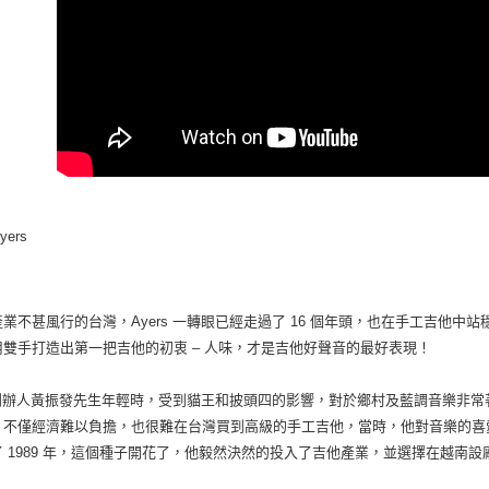
yers
業不甚風行的台灣，Ayers 一轉眼已經走過了 16 個年頭，也在手工吉他中站
用雙手打造出第一把吉他的初衷 – 人味，才是吉他好聲音的最好表現！
rs 創辦人黃振發先生年輕時，受到貓王和披頭四的影響，對於鄉村及藍調音樂非
，不僅經濟難以負擔，也很難在台灣買到高級的手工吉他，當時，他對音樂的喜
了 1989 年，這個種子開花了，他毅然決然的投入了吉他產業，並選擇在越南