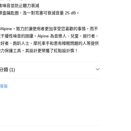
台灣）商業銀行
華泰商業銀行
業銀行
星展（台灣）商業銀行
業銀行
永豐商業銀行
害噪音並防止聽力衰減
業銀行
遠東國際商業銀行
際商業銀行
中國信託商業銀行
業銀行
星展（台灣）商業銀行
帶盒鑰匙圈、及一對耳塞可衰減音量 25 dB。
業銀行
永豐商業銀行
天信用卡公司
際商業銀行
中國信託商業銀行
業銀行
星展（台灣）商業銀行
天信用卡公司
際商業銀行
中國信託商業銀行
y
Alpine，致力於讓使用者更加享受您喜歡的事情，而不
天信用卡公司
干擾性噪音的困擾。Alpine 為音樂人、兒童、旅行者、
愛好者、跑趴人士、摩托車手和患有睡眠問題的人等提供
享後付
聽力保護工具，其設計更榮獲了紅點設計獎！
FTEE先享後付」】
先享後付是「在收到商品之後才付款」的支付方式。 讓您購物簡單
類 (1)
心！
：不需註冊會員、不需綁卡、不需儲值。
lect Shop
生活用品
：只要手機號碼，簡訊認證，即可結帳。
客服
：先確認商品／服務後，再付款。
付款
EE先享後付」結帳流程】
0，滿NT$899(含以上)免運費
方式選擇「AFTEE先享後付」後，將跳轉至「AFTEE先享後
頁面，進行簡訊認證並確認金額後，即可完成結帳。
家取貨
成立數日內，您將收到繳費通知簡訊。
費通知簡訊後14天內，點擊此簡訊中的連結，可透過四大超商
0，滿NT$899(含以上)免運費
網路銀行／等多元方式進行付款，方視為交易完成。
：結帳手續完成當下不需立刻繳費，但若您需要取消訂單，請聯