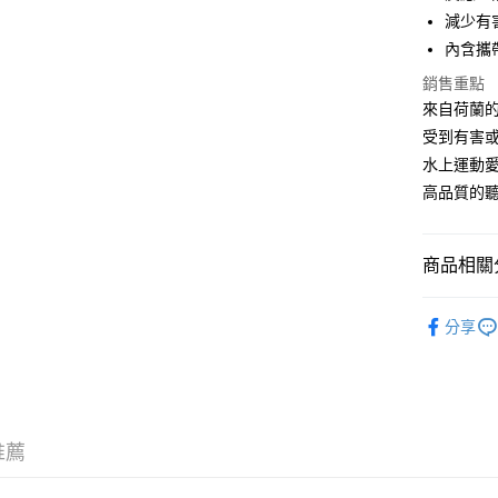
匯豐（
玉山商
街口支付
元大商
減少有
聯邦商
台新國
玉山商
內含攜
元大商
台灣樂
悠遊付
台新國
玉山商
銷售重點
台灣樂
台新國
Google Pa
來自荷蘭的
台灣樂
受到有害或
全盈+PAY
水上運動
AFTEE先
高品質的
相關說明
【關於「A
ATM付款
AFTEE
商品相關分
便利好安
１．簡單
音樂禮物｜Se
２．便利
運送方式
分享
３．安心
全家取貨
【「AFT
每筆NT$6
１．於結帳
付」結帳
付款後全
２．訂單
推薦
３．收到繳
每筆NT$6
／ATM／
※ 請注意