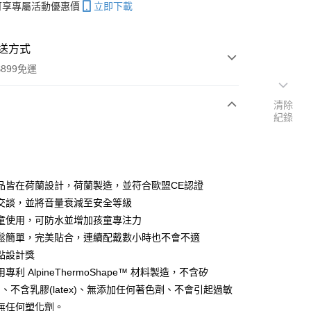
帳可享專屬活動優惠價
立即下載
送方式
899免運
清除
紀錄
次付款
期付款
0 利率 每期
NT$193
21家銀行
品皆在荷蘭設計，荷蘭製造，並符合歐盟CE認證
0 利率 每期
NT$96
21家銀行
庫商業銀行
第一商業銀行
交談，並將音量衰減至安全等級
業銀行
彰化商業銀行
 0 利率 每期
NT$48
21家銀行
童使用，可防水並增加孩童專注力
庫商業銀行
第一商業銀行
業儲蓄銀行
台北富邦商業銀行
業銀行
彰化商業銀行
鬆簡單，完美貼合，連續配戴數小時也不會不適
庫商業銀行
第一商業銀行
付款
華商業銀行
兆豐國際商業銀行
業儲蓄銀行
台北富邦商業銀行
點設計獎
業銀行
彰化商業銀行
小企業銀行
台中商業銀行
華商業銀行
兆豐國際商業銀行
業儲蓄銀行
台北富邦商業銀行
專利 AlpineThermoShape™ 材料製造，不含矽
台灣）商業銀行
華泰商業銀行
小企業銀行
台中商業銀行
華商業銀行
兆豐國際商業銀行
業銀行
遠東國際商業銀行
icon)、不含乳膠(latex)、無添加任何著色劑、不會引起過敏
台灣）商業銀行
華泰商業銀行
小企業銀行
台中商業銀行
業銀行
永豐商業銀行
無任何塑化劑。
業銀行
遠東國際商業銀行