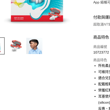
App 結
付款與運
超取滿NT$
付款方式
商品特色
信用卡一
商品編號
10723772
信用卡分
商品特色
3 期 
所有產
6 期 
合作金
可維持
華南商
12 期
適合兒
合作金
上海商
華南商
配戴輕
合作金
超商取貨
國泰世
上海商
榮獲紅
華南商
臺灣中
國泰世
LINE Pay
上海商
耳塞使用
匯豐（
臺灣中
國泰世
聯邦商
(sil
匯豐（
Apple Pay
臺灣中
元大商
反應、
聯邦商