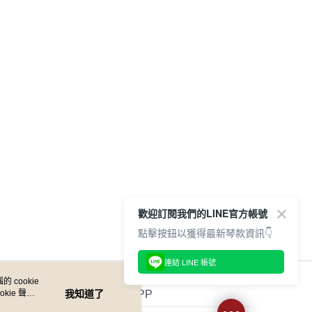
付款
的店家。未經商家同意取消之訂單仍視為有效，需透過AFTEE
繳納相關費用。
0，滿NT$899(含以上)免運費
否成功請以「AFTEE先享後付 」之結帳頁面顯示為準，若有關於
功／繳費後需取消欲退款等相關疑問，請聯繫「AFTEE先享後
1取貨
援中心」
https://netprotections.freshdesk.com/support/home
0，滿NT$899(含以上)免運費
項】
恩沛科技股份有限公司提供之「AFTEE先享後付」服務完成之
依本服務之必要範圍內提供個人資料，並將交易相關給付款項請
05，滿NT$899(含以上)免運費
讓予恩沛科技股份有限公司。
個人資料處理事宜，請瀏覽以下網址：
件
ee.tw/terms/#terms3
0，滿NT$899(含以上)免運費
年的使用者請事先徵得法定代理人或監護人之同意方可使用
E先享後付」，若未經同意申辦者引起之損失，本公司不負相關責
島
AFTEE先享後付」時，將依據個別帳號之用戶狀況，依本公司
0，滿NT$899(含以上)免運費
核予不同之上限額度；若仍有額度不足之情形，本公司將視審查
歡迎訂閱我們的LINE官方帳號
用戶進行身份認證。
市自取
點擊按鈕以獲得最新琴款資訊👇
一人註冊多個帳號或使用他人資訊註冊。若發現惡意使用之情
科技股份有限公司將有權停止該用戶之使用額度並採取法律行
連結 LINE 帳號
 cookie
kie 聲明
我知道了
官方APP