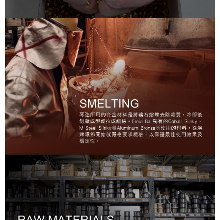
宅配 - 離島
「AFTEE先享後付」，若未經同意申辦者引起之損失，本公司不負相關責
任。
每筆NT$80，滿NT$899(含以上)免運費
４．使用「AFTEE先享後付」時，將依據個別帳號之用戶狀況，依本公司即
時審查核予不同之上限額度；若仍有額度不足之情形，本公司將視審查結果
付款後門市自取
請求用戶進行身份認證。
免運費
５．嚴禁一人註冊多個帳號或使用他人資訊註冊。若發現惡意使用之情形，
恩沛科技股份有限公司將有權停止該用戶之使用額度並採取法律行動。
國家/地區配送
查看運費