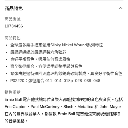
3 期 0 利率 每期
NT$83
21家銀行
商品特色
6 期 0 利率 每期
NT$41
21家銀行
合作金庫商業銀行
第一商業銀行
商品編號
華南商業銀行
彰化商業銀行
12 期 0 利率 每期
NT$20
21家銀行
合作金庫商業銀行
第一商業銀行
10734456
上海商業儲蓄銀行
台北富邦商業銀行
華南商業銀行
彰化商業銀行
合作金庫商業銀行
第一商業銀行
超商取貨付款
國泰世華商業銀行
兆豐國際商業銀行
上海商業儲蓄銀行
台北富邦商業銀行
商品特色
華南商業銀行
彰化商業銀行
臺灣中小企業銀行
台中商業銀行
國泰世華商業銀行
兆豐國際商業銀行
全球最多樂手指定愛用Slinky Nickel Wound系列琴弦
LINE Pay
上海商業儲蓄銀行
台北富邦商業銀行
匯豐（台灣）商業銀行
華泰商業銀行
臺灣中小企業銀行
台中商業銀行
國泰世華商業銀行
兆豐國際商業銀行
鍍鎳鋼纏繞於鍍錫鋼製六角弦芯
聯邦商業銀行
遠東國際商業銀行
匯豐（台灣）商業銀行
華泰商業銀行
Apple Pay
臺灣中小企業銀行
台中商業銀行
元大商業銀行
永豐商業銀行
良好平衡音色，適用任何音樂風格
聯邦商業銀行
遠東國際商業銀行
匯豐（台灣）商業銀行
華泰商業銀行
玉山商業銀行
星展（台灣）商業銀行
街口支付
齊全弦徑組合，方便樂手調整手感與音色
元大商業銀行
永豐商業銀行
聯邦商業銀行
遠東國際商業銀行
台新國際商業銀行
中國信託商業銀行
玉山商業銀行
星展（台灣）商業銀行
琴弦由經過特殊回火處理的鍍錫高碳鋼製成，具良好平衡性音色
元大商業銀行
永豐商業銀行
台灣樂天信用卡公司
悠遊付
台新國際商業銀行
中國信託商業銀行
P02220：弦徑組合.011 .014 .018p .028 .038 .048
玉山商業銀行
星展（台灣）商業銀行
台灣樂天信用卡公司
台新國際商業銀行
中國信託商業銀行
Google Pay
銷售重點
台灣樂天信用卡公司
全盈+PAY
Ernie Ball 電吉他弦讓每位音樂人都能找到理想的音色與音質。包括
Eric Clapton、Paul McCartney、Slash、Metallica 和 John Mayer
AFTEE先享後付
在內的世界級音樂人，都信賴 Ernie Ball 電吉他弦來展現他們獨特
相關說明
的音樂風格。
【關於「AFTEE先享後付」】
ATM付款
AFTEE先享後付是「在收到商品之後才付款」的支付方式。 讓您購物簡單