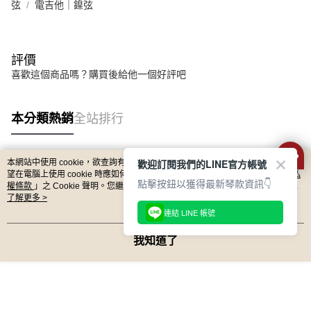
弦
電吉他｜鎳弦
評價
喜歡這個商品嗎？購買後給他一個好評吧
本分類熱銷
全站排行
歡迎訂閱我們的LINE官方帳號
本網站中使用 cookie，欲查詢有關本網站使用 cookie 方式之詳情，及若您不希
熱門標籤
望在電腦上使用 cookie 時應如何變更電腦的 cookie 設定，請參閱本網站「
隱私
點擊按鈕以獲得最新琴款資訊👇
權條款
」之 Cookie 聲明。您繼續使用本網站即表示您同意本公司得按本網站使
用條款之 Cookie 聲明使用 cookie。
了解更多 >
連結 LINE 帳號
我知道了