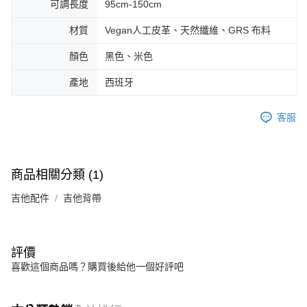
可調長度
95cm-150cm
便利好安心！
１．簡單：不需註冊會員、不需綁卡、不需儲值。
運送方式
材質
Vegan人工皮革、天然纖維、GRS 布料
２．便利：只要手機號碼，簡訊認證，即可結帳。
３．安心：先確認商品／服務後，再付款。
全家取貨付款
顏色
黑色、米色
每筆NT$60，滿NT$899(含以上)免運費
【「AFTEE先享後付」結帳流程】
產地
西班牙
１．於結帳方式選擇「AFTEE先享後付」後，將跳轉至「AFTEE先享後付」
付款後全家取貨
結帳頁面，進行簡訊認證並確認金額後，即可完成結帳。
２．訂單成立數日內，您將收到繳費通知簡訊。
每筆NT$60，滿NT$899(含以上)免運費
客服
３．收到繳費通知簡訊後14天內，點擊此簡訊中的連結，可透過四大超商／
ATM／網路銀行／等多元方式進行付款，方視為交易完成。
7-11取貨付款
※ 請注意：結帳手續完成當下不需立刻繳費，但若您需要取消訂單，請聯絡
每筆NT$60，滿NT$899(含以上)免運費
購買商品的店家。未經商家同意取消之訂單仍視為有效，需透過AFTEE先享
後付繳納相關費用。
商品相關分類 (1)
付款後7-11取貨
※ 交易是否成功請以「AFTEE先享後付 」之結帳頁面顯示為準，若有關於
是否繳費成功／繳費後需取消欲退款等相關疑問，請聯繫「AFTEE先享後付
吉他配件
吉他背帶
每筆NT$60，滿NT$899(含以上)免運費
客戶支援中心」
https://netprotections.freshdesk.com/support/home
宅配
【注意事項】
１．透過由恩沛科技股份有限公司提供之「AFTEE先享後付」服務完成之交
每筆NT$105，滿NT$899(含以上)免運費
評價
易，需依本服務之必要範圍內提供個人資料，並將交易相關給付款項請求債
喜歡這個商品嗎？購買後給他一個好評吧
權轉讓予恩沛科技股份有限公司。
宅配 - 配件
２．關於個人資料處理事宜，請瀏覽以下網址：
每筆NT$80，滿NT$899(含以上)免運費
https://aftee.tw/terms/#terms3
３．未成年的使用者請事先徵得法定代理人或監護人之同意方可使用