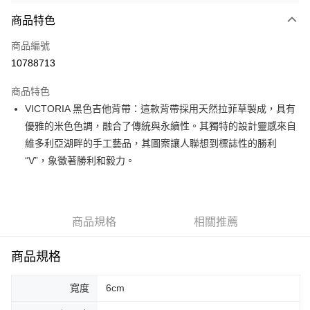
3 期 0 利率 每期
NT$780
21家銀行
商品特色
6 期 0 利率 每期
NT$390
21家銀行
合作金庫商業銀行
第一商業銀行
商品編號
華南商業銀行
彰化商業銀行
12 期 0 利率 每期
NT$195
21家銀行
合作金庫商業銀行
第一商業銀行
10788713
上海商業儲蓄銀行
台北富邦商業銀行
華南商業銀行
彰化商業銀行
合作金庫商業銀行
第一商業銀行
超商取貨付款
國泰世華商業銀行
兆豐國際商業銀行
上海商業儲蓄銀行
台北富邦商業銀行
商品特色
華南商業銀行
彰化商業銀行
臺灣中小企業銀行
台中商業銀行
國泰世華商業銀行
兆豐國際商業銀行
VICTORIA 黑色吉他背帶：這款背帶採用天然拉菲草製成，具有
LINE Pay
上海商業儲蓄銀行
台北富邦商業銀行
匯豐（台灣）商業銀行
華泰商業銀行
臺灣中小企業銀行
台中商業銀行
國泰世華商業銀行
兆豐國際商業銀行
優雅的米色色調，融合了傳統與永續性。其獨特的設計靈感來自
聯邦商業銀行
遠東國際商業銀行
匯豐（台灣）商業銀行
華泰商業銀行
Apple Pay
臺灣中小企業銀行
台中商業銀行
元大商業銀行
永豐商業銀行
維多利亞湖畔的手工藝品，其圖案讓人聯想到標誌性的勝利
聯邦商業銀行
遠東國際商業銀行
匯豐（台灣）商業銀行
華泰商業銀行
玉山商業銀行
星展（台灣）商業銀行
街口支付
“V”，象徵著勝利和毅力。
元大商業銀行
永豐商業銀行
聯邦商業銀行
遠東國際商業銀行
台新國際商業銀行
中國信託商業銀行
玉山商業銀行
星展（台灣）商業銀行
元大商業銀行
永豐商業銀行
台灣樂天信用卡公司
悠遊付
台新國際商業銀行
中國信託商業銀行
玉山商業銀行
星展（台灣）商業銀行
台灣樂天信用卡公司
台新國際商業銀行
中國信託商業銀行
Google Pay
商品規格
相關推薦
台灣樂天信用卡公司
全盈+PAY
商品規格
AFTEE先享後付
相關說明
寬度
6cm
【關於「AFTEE先享後付」】
ATM付款
AFTEE先享後付是「在收到商品之後才付款」的支付方式。 讓您購物簡單