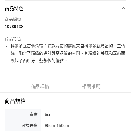
3 期 0 利率 每期
NT$820
21家銀行
商品特色
6 期 0 利率 每期
NT$410
21家銀行
合作金庫商業銀行
第一商業銀行
商品編號
華南商業銀行
彰化商業銀行
12 期 0 利率 每期
NT$205
21家銀行
合作金庫商業銀行
第一商業銀行
10789138
上海商業儲蓄銀行
台北富邦商業銀行
華南商業銀行
彰化商業銀行
合作金庫商業銀行
第一商業銀行
超商取貨付款
國泰世華商業銀行
兆豐國際商業銀行
上海商業儲蓄銀行
台北富邦商業銀行
商品特色
華南商業銀行
彰化商業銀行
臺灣中小企業銀行
台中商業銀行
國泰世華商業銀行
兆豐國際商業銀行
科爾多瓦吉他背帶：這款背帶的靈感來自科爾多瓦豐富的手工傳
LINE Pay
上海商業儲蓄銀行
台北富邦商業銀行
匯豐（台灣）商業銀行
華泰商業銀行
臺灣中小企業銀行
台中商業銀行
國泰世華商業銀行
兆豐國際商業銀行
統，融合了精緻的設計與高品質的材料。其精緻的美感和深飾面
聯邦商業銀行
遠東國際商業銀行
匯豐（台灣）商業銀行
華泰商業銀行
Apple Pay
臺灣中小企業銀行
台中商業銀行
元大商業銀行
永豐商業銀行
喚起了西班牙工藝永恆的優雅。
聯邦商業銀行
遠東國際商業銀行
匯豐（台灣）商業銀行
華泰商業銀行
玉山商業銀行
星展（台灣）商業銀行
街口支付
元大商業銀行
永豐商業銀行
聯邦商業銀行
遠東國際商業銀行
台新國際商業銀行
中國信託商業銀行
玉山商業銀行
星展（台灣）商業銀行
元大商業銀行
永豐商業銀行
台灣樂天信用卡公司
悠遊付
台新國際商業銀行
中國信託商業銀行
玉山商業銀行
星展（台灣）商業銀行
商品規格
相關推薦
台灣樂天信用卡公司
台新國際商業銀行
中國信託商業銀行
Google Pay
台灣樂天信用卡公司
全盈+PAY
商品規格
AFTEE先享後付
寬度
6cm
相關說明
【關於「AFTEE先享後付」】
可調長度
95cm-150cm
ATM付款
AFTEE先享後付是「在收到商品之後才付款」的支付方式。 讓您購物簡單