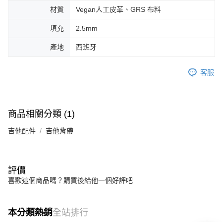
便利好安心！
材質
Vegan人工皮革、GRS 布料
１．簡單：不需註冊會員、不需綁卡、不需儲值。
運送方式
２．便利：只要手機號碼，簡訊認證，即可結帳。
填充
2.5mm
３．安心：先確認商品／服務後，再付款。
全家取貨付款
產地
西班牙
每筆NT$60，滿NT$899(含以上)免運費
【「AFTEE先享後付」結帳流程】
１．於結帳方式選擇「AFTEE先享後付」後，將跳轉至「AFTEE先享後付」
付款後全家取貨
結帳頁面，進行簡訊認證並確認金額後，即可完成結帳。
客服
２．訂單成立數日內，您將收到繳費通知簡訊。
每筆NT$60，滿NT$899(含以上)免運費
３．收到繳費通知簡訊後14天內，點擊此簡訊中的連結，可透過四大超商／
ATM／網路銀行／等多元方式進行付款，方視為交易完成。
7-11取貨付款
※ 請注意：結帳手續完成當下不需立刻繳費，但若您需要取消訂單，請聯絡
商品相關分類 (1)
每筆NT$60，滿NT$899(含以上)免運費
購買商品的店家。未經商家同意取消之訂單仍視為有效，需透過AFTEE先享
後付繳納相關費用。
吉他配件
吉他背帶
付款後7-11取貨
※ 交易是否成功請以「AFTEE先享後付 」之結帳頁面顯示為準，若有關於
是否繳費成功／繳費後需取消欲退款等相關疑問，請聯繫「AFTEE先享後付
每筆NT$60，滿NT$899(含以上)免運費
客戶支援中心」
https://netprotections.freshdesk.com/support/home
宅配
【注意事項】
評價
１．透過由恩沛科技股份有限公司提供之「AFTEE先享後付」服務完成之交
每筆NT$105，滿NT$899(含以上)免運費
喜歡這個商品嗎？購買後給他一個好評吧
易，需依本服務之必要範圍內提供個人資料，並將交易相關給付款項請求債
權轉讓予恩沛科技股份有限公司。
宅配 - 配件
２．關於個人資料處理事宜，請瀏覽以下網址：
每筆NT$80，滿NT$899(含以上)免運費
本分類熱銷
全站排行
https://aftee.tw/terms/#terms3
３．未成年的使用者請事先徵得法定代理人或監護人之同意方可使用