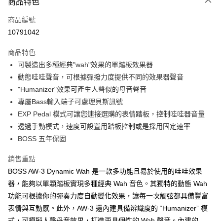
3 期 0 利率 每期
NT$1,820
21家銀行
商品特色
6 期 0 利率 每期
NT$910
21家銀行
合作金庫商業銀行
第一商業銀行
商品編號
華南商業銀行
彰化商業銀行
12 期 0 利率 每期
NT$455
21家銀行
合作金庫商業銀行
第一商業銀行
10791042
上海商業儲蓄銀行
台北富邦商業銀行
華南商業銀行
彰化商業銀行
合作金庫商業銀行
第一商業銀行
超商取貨付款
國泰世華商業銀行
兆豐國際商業銀行
上海商業儲蓄銀行
台北富邦商業銀行
商品特色
華南商業銀行
彰化商業銀行
臺灣中小企業銀行
台中商業銀行
國泰世華商業銀行
兆豐國際商業銀行
可製造出多種經典"wah"效果的單踏板效果器
LINE Pay
上海商業儲蓄銀行
台北富邦商業銀行
匯豐（台灣）商業銀行
華泰商業銀行
臺灣中小企業銀行
台中商業銀行
國泰世華商業銀行
兆豐國際商業銀行
動態哇哇聲音，可根據彈撥力度提供不同的效果器聲音
聯邦商業銀行
遠東國際商業銀行
匯豐（台灣）商業銀行
華泰商業銀行
Apple Pay
臺灣中小企業銀行
台中商業銀行
元大商業銀行
永豐商業銀行
"Humanizer"效果可產生人聲似的母音聲音
聯邦商業銀行
遠東國際商業銀行
匯豐（台灣）商業銀行
華泰商業銀行
玉山商業銀行
星展（台灣）商業銀行
街口支付
專屬Bass輸入端子可處理貝斯訊號
元大商業銀行
永豐商業銀行
聯邦商業銀行
遠東國際商業銀行
台新國際商業銀行
中國信託商業銀行
玉山商業銀行
星展（台灣）商業銀行
EXP Pedal 模式可讓您連接選購的表情踏板，控制哇哇器音量
元大商業銀行
永豐商業銀行
台灣樂天信用卡公司
悠遊付
台新國際商業銀行
中國信託商業銀行
透過手動模式，速度可設置用踏板控制或是採用固定速率
玉山商業銀行
星展（台灣）商業銀行
台灣樂天信用卡公司
台新國際商業銀行
中國信託商業銀行
Google Pay
BOSS 五年保固
台灣樂天信用卡公司
全盈+PAY
銷售重點
BOSS AW-3 Dynamic Wah 是一款多功能且易於使用的哇哇效果
AFTEE先享後付
器，能夠以單顆踏板實現多種經典 Wah 音色。其獨特的動態 Wah
相關說明
功能可根據你的彈奏力度自動變化效果，讓每一次觸弦都具備豐富
【關於「AFTEE先享後付」】
ATM付款
AFTEE先享後付是「在收到商品之後才付款」的支付方式。 讓您購物簡單
表情與互動感。此外，AW-3 還內建具備辨識度的 “Humanizer” 模
便利好安心！
式，可模擬人聲母音效果，打造更具個性的 Wah 聲音。內建的