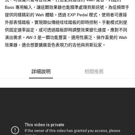
１．簡單：不需註冊會員、不需綁卡、不需儲值。
運送方式
Bass 專用輸入，讓這顆效果器也能精準處理貝斯訊號，為低頻樂手
２．便利：只要手機號碼，簡訊認證，即可結帳。
３．安心：先確認商品／服務後，再付款。
提供同樣精彩的 Wah 體驗。透過 EXP Pedal 模式，使用者可連接
全家取貨付款
外部表情踏板，實現類似傳統哇哇踏板的即時控制。手動模式則提
每筆NT$60，滿NT$899(含以上)免運費
【「AFTEE先享後付」結帳流程】
１．於結帳方式選擇「AFTEE先享後付」後，將跳轉至「AFTEE先享後付」
供固定速率設定，或可透過踏板即時調整效果變化速度，應對不同
7-11取貨付款
結帳頁面，進行簡訊認證並確認金額後，即可完成結帳。
演出需求。AW-3 是一顆功能豐富、適用性廣泛、操作直覺的 Wah
２．訂單成立數日內，您將收到繳費通知簡訊。
每筆NT$60，滿NT$899(含以上)免運費
效果器，適合想要擴展音色表現力的吉他與貝斯玩家。
３．收到繳費通知簡訊後14天內，點擊此簡訊中的連結，可透過四大超商／
ATM／網路銀行／等多元方式進行付款，方視為交易完成。
宅配
※ 請注意：結帳手續完成當下不需立刻繳費，但若您需要取消訂單，請聯絡
每筆NT$105，滿NT$899(含以上)免運費
購買商品的店家。未經商家同意取消之訂單仍視為有效，需透過AFTEE先享
後付繳納相關費用。
詳細說明
相關推薦
宅配 - 配件
※ 交易是否成功請以「AFTEE先享後付 」之結帳頁面顯示為準，若有關於
是否繳費成功／繳費後需取消欲退款等相關疑問，請聯繫「AFTEE先享後付
每筆NT$80，滿NT$899(含以上)免運費
客戶支援中心」
https://netprotections.freshdesk.com/support/home
宅配 - 離島
【注意事項】
１．透過由恩沛科技股份有限公司提供之「AFTEE先享後付」服務完成之交
每筆NT$80，滿NT$899(含以上)免運費
易，需依本服務之必要範圍內提供個人資料，並將交易相關給付款項請求債
權轉讓予恩沛科技股份有限公司。
付款後門市自取
２．關於個人資料處理事宜，請瀏覽以下網址：
免運費
https://aftee.tw/terms/#terms3
３．未成年的使用者請事先徵得法定代理人或監護人之同意方可使用
「AFTEE先享後付」，若未經同意申辦者引起之損失，本公司不負相關責