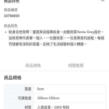
3 期 0 利率 每期
NT$666
21家銀行
商品特色
6 期 0 利率 每期
NT$333
21家銀行
合作金庫商業銀行
第一商業銀行
商品編號
華南商業銀行
彰化商業銀行
12 期 0 利率 每期
NT$166
21家銀行
合作金庫商業銀行
第一商業銀行
10794920
上海商業儲蓄銀行
台北富邦商業銀行
華南商業銀行
彰化商業銀行
合作金庫商業銀行
第一商業銀行
超商取貨付款
國泰世華商業銀行
兆豐國際商業銀行
上海商業儲蓄銀行
台北富邦商業銀行
商品特色
華南商業銀行
彰化商業銀行
臺灣中小企業銀行
台中商業銀行
國泰世華商業銀行
兆豐國際商業銀行
紋身吉他背帶：靈感來自經典紋身，由藝術家Xenia Grey設計，
LINE Pay
上海商業儲蓄銀行
台北富邦商業銀行
匯豐（台灣）商業銀行
華泰商業銀行
臺灣中小企業銀行
台中商業銀行
國泰世華商業銀行
兆豐國際商業銀行
這款背帶代表著一個人、一位藝術家、一位音樂家的旅程。每個
聯邦商業銀行
遠東國際商業銀行
匯豐（台灣）商業銀行
華泰商業銀行
Apple Pay
臺灣中小企業銀行
台中商業銀行
元大商業銀行
永豐商業銀行
符號都有深刻的意義，反映了生活經驗和個人轉變。
聯邦商業銀行
遠東國際商業銀行
匯豐（台灣）商業銀行
華泰商業銀行
玉山商業銀行
星展（台灣）商業銀行
街口支付
元大商業銀行
永豐商業銀行
聯邦商業銀行
遠東國際商業銀行
台新國際商業銀行
中國信託商業銀行
玉山商業銀行
星展（台灣）商業銀行
元大商業銀行
永豐商業銀行
台灣樂天信用卡公司
悠遊付
台新國際商業銀行
中國信託商業銀行
玉山商業銀行
星展（台灣）商業銀行
商品規格
相關推薦
台灣樂天信用卡公司
台新國際商業銀行
中國信託商業銀行
Google Pay
台灣樂天信用卡公司
全盈+PAY
商品規格
AFTEE先享後付
寬度
5cm
相關說明
【關於「AFTEE先享後付」】
可調長度
100cm-150cm
ATM付款
AFTEE先享後付是「在收到商品之後才付款」的支付方式。 讓您購物簡單
便利好安心！
材質
人造皮革、GRS 布料