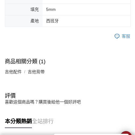
１．簡單：不需註冊會員、不需綁卡、不需儲值。
運送方式
２．便利：只要手機號碼，簡訊認證，即可結帳。
填充
5mm
３．安心：先確認商品／服務後，再付款。
全家取貨付款
產地
西班牙
每筆NT$60，滿NT$899(含以上)免運費
【「AFTEE先享後付」結帳流程】
１．於結帳方式選擇「AFTEE先享後付」後，將跳轉至「AFTEE先享後付」
付款後全家取貨
結帳頁面，進行簡訊認證並確認金額後，即可完成結帳。
客服
２．訂單成立數日內，您將收到繳費通知簡訊。
每筆NT$60，滿NT$899(含以上)免運費
３．收到繳費通知簡訊後14天內，點擊此簡訊中的連結，可透過四大超商／
ATM／網路銀行／等多元方式進行付款，方視為交易完成。
7-11取貨付款
※ 請注意：結帳手續完成當下不需立刻繳費，但若您需要取消訂單，請聯絡
商品相關分類 (1)
每筆NT$60，滿NT$899(含以上)免運費
購買商品的店家。未經商家同意取消之訂單仍視為有效，需透過AFTEE先享
後付繳納相關費用。
吉他配件
吉他背帶
付款後7-11取貨
※ 交易是否成功請以「AFTEE先享後付 」之結帳頁面顯示為準，若有關於
是否繳費成功／繳費後需取消欲退款等相關疑問，請聯繫「AFTEE先享後付
每筆NT$60，滿NT$899(含以上)免運費
客戶支援中心」
https://netprotections.freshdesk.com/support/home
宅配
【注意事項】
評價
１．透過由恩沛科技股份有限公司提供之「AFTEE先享後付」服務完成之交
每筆NT$105，滿NT$899(含以上)免運費
喜歡這個商品嗎？購買後給他一個好評吧
易，需依本服務之必要範圍內提供個人資料，並將交易相關給付款項請求債
權轉讓予恩沛科技股份有限公司。
宅配 - 配件
２．關於個人資料處理事宜，請瀏覽以下網址：
每筆NT$80，滿NT$899(含以上)免運費
本分類熱銷
全站排行
https://aftee.tw/terms/#terms3
３．未成年的使用者請事先徵得法定代理人或監護人之同意方可使用
宅配 - 離島
「AFTEE先享後付」，若未經同意申辦者引起之損失，本公司不負相關責