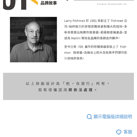
任。
每筆NT$80，滿NT$899(含以上)免運費
４．使用「AFTEE先享後付」時，將依據個別帳號之用戶狀況，依本公司即
時審查核予不同之上限額度；若仍有額度不足之情形，本公司將視審查結果
付款後門市自取
請求用戶進行身份認證。
免運費
５．嚴禁一人註冊多個帳號或使用他人資訊註冊。若發現惡意使用之情形，
恩沛科技股份有限公司將有權停止該用戶之使用額度並採取法律行動。
顯示電腦版詳細說明
客服