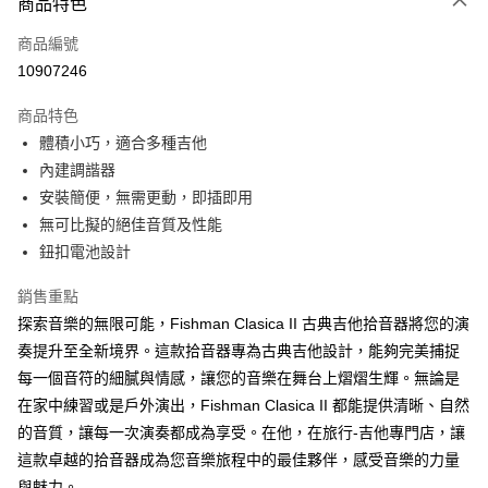
3 期 0 利率 每期
NT$866
21家銀行
商品特色
6 期 0 利率 每期
NT$433
21家銀行
合作金庫商業銀行
第一商業銀行
商品編號
華南商業銀行
彰化商業銀行
12 期 0 利率 每期
NT$216
21家銀行
合作金庫商業銀行
第一商業銀行
10907246
上海商業儲蓄銀行
台北富邦商業銀行
華南商業銀行
彰化商業銀行
合作金庫商業銀行
第一商業銀行
超商取貨付款
國泰世華商業銀行
兆豐國際商業銀行
上海商業儲蓄銀行
台北富邦商業銀行
商品特色
華南商業銀行
彰化商業銀行
臺灣中小企業銀行
台中商業銀行
國泰世華商業銀行
兆豐國際商業銀行
體積小巧，適合多種吉他
LINE Pay
上海商業儲蓄銀行
台北富邦商業銀行
匯豐（台灣）商業銀行
華泰商業銀行
臺灣中小企業銀行
台中商業銀行
國泰世華商業銀行
兆豐國際商業銀行
內建調諧器
聯邦商業銀行
遠東國際商業銀行
匯豐（台灣）商業銀行
華泰商業銀行
Apple Pay
臺灣中小企業銀行
台中商業銀行
元大商業銀行
永豐商業銀行
安裝簡便，無需更動，即插即用
聯邦商業銀行
遠東國際商業銀行
匯豐（台灣）商業銀行
華泰商業銀行
玉山商業銀行
星展（台灣）商業銀行
街口支付
無可比擬的絕佳音質及性能
元大商業銀行
永豐商業銀行
聯邦商業銀行
遠東國際商業銀行
台新國際商業銀行
中國信託商業銀行
玉山商業銀行
星展（台灣）商業銀行
鈕扣電池設計
元大商業銀行
永豐商業銀行
台灣樂天信用卡公司
悠遊付
台新國際商業銀行
中國信託商業銀行
玉山商業銀行
星展（台灣）商業銀行
台灣樂天信用卡公司
銷售重點
台新國際商業銀行
中國信託商業銀行
Google Pay
探索音樂的無限可能，Fishman Clasica II 古典吉他拾音器將您的演
台灣樂天信用卡公司
全盈+PAY
奏提升至全新境界。這款拾音器專為古典吉他設計，能夠完美捕捉
每一個音符的細膩與情感，讓您的音樂在舞台上熠熠生輝。無論是
AFTEE先享後付
在家中練習或是戶外演出，Fishman Clasica II 都能提供清晰、自然
相關說明
的音質，讓每一次演奏都成為享受。在他，在旅行-吉他專門店，讓
【關於「AFTEE先享後付」】
ATM付款
AFTEE先享後付是「在收到商品之後才付款」的支付方式。 讓您購物簡單
這款卓越的拾音器成為您音樂旅程中的最佳夥伴，感受音樂的力量
便利好安心！
與魅力。