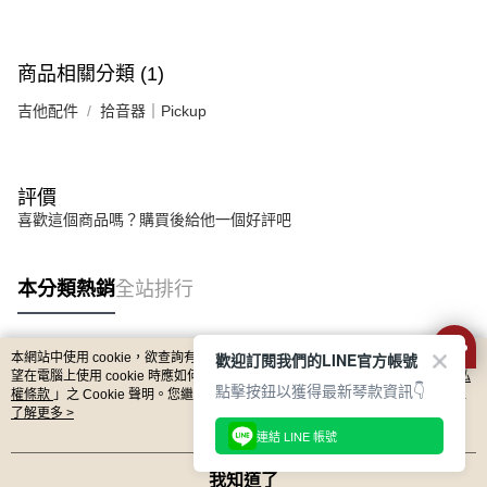
商品相關分類 (1)
吉他配件
拾音器｜Pickup
評價
喜歡這個商品嗎？購買後給他一個好評吧
本分類熱銷
全站排行
歡迎訂閱我們的LINE官方帳號
本網站中使用 cookie，欲查詢有關本網站使用 cookie 方式之詳情，及若您不希
熱門標籤
望在電腦上使用 cookie 時應如何變更電腦的 cookie 設定，請參閱本網站「
隱私
點擊按鈕以獲得最新琴款資訊👇
權條款
」之 Cookie 聲明。您繼續使用本網站即表示您同意本公司得按本網站使
用條款之 Cookie 聲明使用 cookie。
了解更多 >
連結 LINE 帳號
我知道了