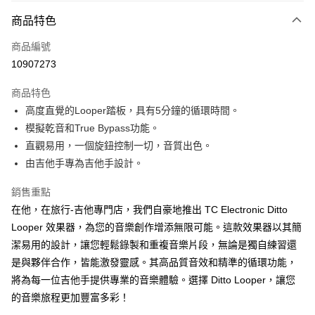
3 期 0 利率 每期
NT$1,500
21家銀行
商品特色
6 期 0 利率 每期
NT$750
21家銀行
合作金庫商業銀行
第一商業銀行
商品編號
華南商業銀行
彰化商業銀行
12 期 0 利率 每期
NT$375
21家銀行
合作金庫商業銀行
第一商業銀行
10907273
上海商業儲蓄銀行
台北富邦商業銀行
華南商業銀行
彰化商業銀行
合作金庫商業銀行
第一商業銀行
超商取貨付款
國泰世華商業銀行
兆豐國際商業銀行
上海商業儲蓄銀行
台北富邦商業銀行
商品特色
華南商業銀行
彰化商業銀行
臺灣中小企業銀行
台中商業銀行
國泰世華商業銀行
兆豐國際商業銀行
高度直覺的Looper踏板，具有5分鐘的循環時間。
LINE Pay
上海商業儲蓄銀行
台北富邦商業銀行
匯豐（台灣）商業銀行
華泰商業銀行
臺灣中小企業銀行
台中商業銀行
國泰世華商業銀行
兆豐國際商業銀行
模擬乾音和True Bypass功能。
聯邦商業銀行
遠東國際商業銀行
匯豐（台灣）商業銀行
華泰商業銀行
Apple Pay
臺灣中小企業銀行
台中商業銀行
元大商業銀行
永豐商業銀行
直觀易用，一個旋鈕控制一切，音質出色。
聯邦商業銀行
遠東國際商業銀行
匯豐（台灣）商業銀行
華泰商業銀行
玉山商業銀行
星展（台灣）商業銀行
街口支付
由吉他手專為吉他手設計。
元大商業銀行
永豐商業銀行
聯邦商業銀行
遠東國際商業銀行
台新國際商業銀行
中國信託商業銀行
玉山商業銀行
星展（台灣）商業銀行
元大商業銀行
永豐商業銀行
台灣樂天信用卡公司
悠遊付
銷售重點
台新國際商業銀行
中國信託商業銀行
玉山商業銀行
星展（台灣）商業銀行
台灣樂天信用卡公司
在他，在旅行-吉他專門店，我們自豪地推出 TC Electronic Ditto
台新國際商業銀行
中國信託商業銀行
Google Pay
Looper 效果器，為您的音樂創作增添無限可能。這款效果器以其簡
台灣樂天信用卡公司
全盈+PAY
潔易用的設計，讓您輕鬆錄製和重複音樂片段，無論是獨自練習還
是與夥伴合作，皆能激發靈感。其高品質音效和精準的循環功能，
AFTEE先享後付
將為每一位吉他手提供專業的音樂體驗。選擇 Ditto Looper，讓您
相關說明
的音樂旅程更加豐富多彩！
【關於「AFTEE先享後付」】
ATM付款
AFTEE先享後付是「在收到商品之後才付款」的支付方式。 讓您購物簡單