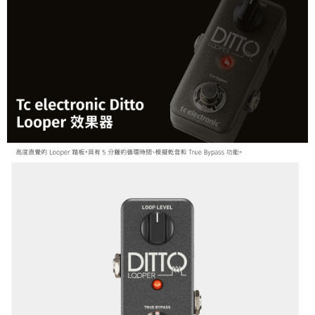
宅配 - 離島
「AFTEE先享後付」，若未經同意申辦者引起之損失，本公司不負相關責
任。
每筆NT$80，滿NT$899(含以上)免運費
４．使用「AFTEE先享後付」時，將依據個別帳號之用戶狀況，依本公司即
時審查核予不同之上限額度；若仍有額度不足之情形，本公司將視審查結果
付款後門市自取
請求用戶進行身份認證。
免運費
５．嚴禁一人註冊多個帳號或使用他人資訊註冊。若發現惡意使用之情形，
恩沛科技股份有限公司將有權停止該用戶之使用額度並採取法律行動。
國家/地區配送
查看運費