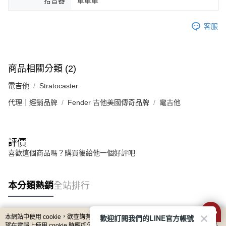
拾音器
單單單
客服
商品相關分類 (2)
電吉他
Stratocaster
代理｜經銷品牌
Fender 吉他美國傳奇品牌
電吉他
評價
喜歡這個商品嗎？購買後給他一個好評吧
本分類熱銷
全站排行
歡迎訂閱我們的LINE官方帳號
本網站中使用 cookie，欲查詢有關本網站使用 cookie 方式之詳情，及若您不希
熱門標籤
望在電腦上使用 cookie 時應如何變更電腦的 cookie 設定，請參閱本網站「
隱私