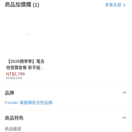
信用卡一次付款
商品加價購 (1)
查看全部
信用卡分期付款
3 期 0 利率 每期
NT$10,266
21家銀行
6 期 0 利率 每期
NT$5,133
21家銀行
合作金庫商業銀行
第一商業銀行
華南商業銀行
彰化商業銀行
12 期 0 利率 每期
NT$2,566
21家銀行
合作金庫商業銀行
第一商業銀行
上海商業儲蓄銀行
台北富邦商業銀行
華南商業銀行
彰化商業銀行
合作金庫商業銀行
第一商業銀行
LINE Pay
國泰世華商業銀行
兆豐國際商業銀行
上海商業儲蓄銀行
台北富邦商業銀行
華南商業銀行
彰化商業銀行
臺灣中小企業銀行
台中商業銀行
國泰世華商業銀行
兆豐國際商業銀行
【2026開學季】電吉
Apple Pay
上海商業儲蓄銀行
台北富邦商業銀行
匯豐（台灣）商業銀行
華泰商業銀行
臺灣中小企業銀行
台中商業銀行
他發聲套餐 新手組合
國泰世華商業銀行
兆豐國際商業銀行
聯邦商業銀行
遠東國際商業銀行
匯豐（台灣）商業銀行
華泰商業銀行
包
NT$2,799
街口支付
臺灣中小企業銀行
台中商業銀行
元大商業銀行
永豐商業銀行
NT$3,930
聯邦商業銀行
遠東國際商業銀行
匯豐（台灣）商業銀行
華泰商業銀行
玉山商業銀行
星展（台灣）商業銀行
悠遊付
元大商業銀行
永豐商業銀行
聯邦商業銀行
遠東國際商業銀行
台新國際商業銀行
中國信託商業銀行
玉山商業銀行
星展（台灣）商業銀行
品牌
元大商業銀行
永豐商業銀行
台灣樂天信用卡公司
Google Pay
台新國際商業銀行
中國信託商業銀行
玉山商業銀行
星展（台灣）商業銀行
Fender 美國傳奇吉他品牌
台灣樂天信用卡公司
台新國際商業銀行
中國信託商業銀行
全盈+PAY
台灣樂天信用卡公司
商品特色
AFTEE先享後付
相關說明
商品編號
【關於「AFTEE先享後付」】