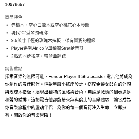
10978657
ATM付款
AFTEE先享後付是「在收到商品之後才付款」的支付方式。 讓您購物簡單
便利好安心！
１．簡單：不需註冊會員、不需綁卡、不需儲值。
商品特色
運送方式
２．便利：只要手機號碼，簡訊認證，即可結帳。
赤楊木、空心白蠟木或空心桃花心木琴體
３．安心：先確認商品／服務後，再付款。
宅配
現代"C"型琴頸輪廓
每筆NT$105，滿NT$899(含以上)免運費
【「AFTEE先享後付」結帳流程】
9.5英寸半徑的玫瑰木指板，帶有圓潤的邊緣
１．於結帳方式選擇「AFTEE先享後付」後，將跳轉至「AFTEE先享後付」
Player系列Alnico V單線圈Strat拾音器
免運
結帳頁面，進行簡訊認證並確認金額後，即可完成結帳。
2點式同步搖座，帶彎曲鋼鞍
２．訂單成立數日內，您將收到繳費通知簡訊。
免運費
３．收到繳費通知簡訊後14天內，點擊此簡訊中的連結，可透過四大超商／
ATM／網路銀行／等多元方式進行付款，方視為交易完成。
銷售重點
宅配 - 離島
※ 請注意：結帳手續完成當下不需立刻繳費，但若您需要取消訂單，請聯絡
探索音樂的無限可能，Fender Player II Stratocaster 電吉他將成為
每筆NT$80，滿NT$899(含以上)免運費
購買商品的店家。未經商家同意取消之訂單仍視為有效，需透過AFTEE先享
後付繳納相關費用。
你創作的最佳夥伴。這款墨廠小搖座設計，搭配金髮女郎白的外觀
付款後門市自取
※ 交易是否成功請以「AFTEE先享後付 」之結帳頁面顯示為準，若有關於
與玫瑰木指板，展現出獨特的風格與音色。無論是激情的獨奏還是
是否繳費成功／繳費後需取消欲退款等相關疑問，請聯繫「AFTEE先享後付
免運費
和聲的編排，這把電吉他都能帶來無與倫比的音樂體驗。讓它成為
客戶支援中心」
https://netprotections.freshdesk.com/support/home
你音樂旅程中的靈魂伴侶，為你的每一個音符注入生命。立即擁
【注意事項】
有，開啟你的音樂冒險！
１．透過由恩沛科技股份有限公司提供之「AFTEE先享後付」服務完成之交
易，需依本服務之必要範圍內提供個人資料，並將交易相關給付款項請求債
權轉讓予恩沛科技股份有限公司。
２．關於個人資料處理事宜，請瀏覽以下網址：