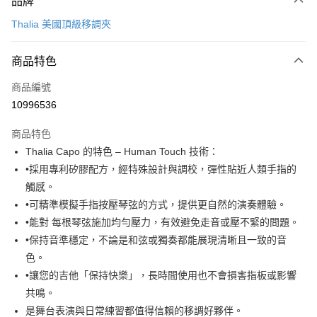
品牌
信用卡一次付款
Thalia 美國頂級移調夾
信用卡分期付款
3 期 0 利率 每期
NT$1,326
21家銀行
商品特色
6 期 0 利率 每期
NT$663
21家銀行
合作金庫商業銀行
第一商業銀行
商品編號
華南商業銀行
彰化商業銀行
12 期 0 利率 每期
NT$331
21家銀行
合作金庫商業銀行
第一商業銀行
10996536
上海商業儲蓄銀行
台北富邦商業銀行
華南商業銀行
彰化商業銀行
合作金庫商業銀行
第一商業銀行
超商取貨付款
國泰世華商業銀行
兆豐國際商業銀行
上海商業儲蓄銀行
台北富邦商業銀行
商品特色
華南商業銀行
彰化商業銀行
臺灣中小企業銀行
台中商業銀行
國泰世華商業銀行
兆豐國際商業銀行
Thalia Capo 的特色 – Human Touch 技術：
LINE Pay
上海商業儲蓄銀行
台北富邦商業銀行
匯豐（台灣）商業銀行
華泰商業銀行
臺灣中小企業銀行
台中商業銀行
國泰世華商業銀行
兆豐國際商業銀行
•採用專利矽膠配方，經特殊設計與調校，彈性貼近人類手指的
聯邦商業銀行
遠東國際商業銀行
匯豐（台灣）商業銀行
華泰商業銀行
Apple Pay
臺灣中小企業銀行
台中商業銀行
元大商業銀行
永豐商業銀行
觸感。
聯邦商業銀行
遠東國際商業銀行
匯豐（台灣）商業銀行
華泰商業銀行
玉山商業銀行
星展（台灣）商業銀行
街口支付
•可精準模擬手指按壓琴弦的方式，提供更自然的演奏體驗。
元大商業銀行
永豐商業銀行
聯邦商業銀行
遠東國際商業銀行
台新國際商業銀行
中國信託商業銀行
玉山商業銀行
星展（台灣）商業銀行
•能對 每根琴弦施加均勻壓力，有效避免走音或壓不緊的問題。
元大商業銀行
永豐商業銀行
台灣樂天信用卡公司
悠遊付
台新國際商業銀行
中國信託商業銀行
•保持音準穩定，不論是和弦或獨奏都能展現清晰且一致的音
玉山商業銀行
星展（台灣）商業銀行
台灣樂天信用卡公司
台新國際商業銀行
中國信託商業銀行
Google Pay
色。
台灣樂天信用卡公司
•讓您的吉他「保持快樂」，長時間使用也不會損害指板或影響
全盈+PAY
共鳴。
AFTEE先享後付
是舞台表演與日常練習都值得信賴的移調好夥伴。