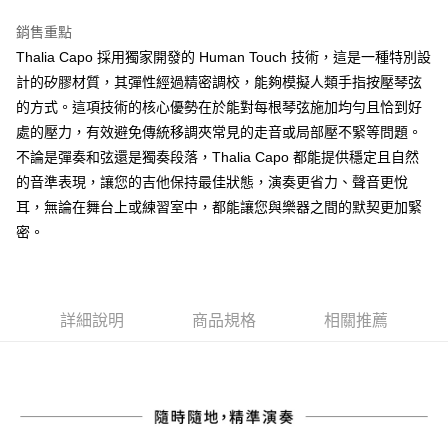
相關說明
銷售重點
【關於「AFTEE先享後付」】
ATM付款
AFTEE先享後付是「在收到商品之後才付款」的支付方式。 讓您購物簡單
Thalia Capo 採用獨家開發的 Human Touch 技術，這是一種特別設
便利好安心！
計的矽膠材質，其彈性經過精密調校，能夠模擬人類手指按壓琴弦
１．簡單：不需註冊會員、不需綁卡、不需儲值。
運送方式
的方式。這項技術的核心優勢在於能對每根琴弦施加均勻且恰到好
２．便利：只要手機號碼，簡訊認證，即可結帳。
３．安心：先確認商品／服務後，再付款。
處的壓力，有效避免傳統移調夾常見的走音或局部壓不緊等問題。
全家取貨付款
不論是彈奏和弦還是獨奏段落，Thalia Capo 都能提供穩定且自然
每筆NT$60，滿NT$899(含以上)免運費
【「AFTEE先享後付」結帳流程】
１．於結帳方式選擇「AFTEE先享後付」後，將跳轉至「AFTEE先享後付」
的音準表現，讓您的吉他保持最佳狀態，演奏更省力、聲音更悅
付款後全家取貨
結帳頁面，進行簡訊認證並確認金額後，即可完成結帳。
耳，無論在舞台上或練習室中，都能讓您與樂器之間的默契更加緊
２．訂單成立數日內，您將收到繳費通知簡訊。
每筆NT$60，滿NT$899(含以上)免運費
密。
３．收到繳費通知簡訊後14天內，點擊此簡訊中的連結，可透過四大超商／
ATM／網路銀行／等多元方式進行付款，方視為交易完成。
7-11取貨付款
※ 請注意：結帳手續完成當下不需立刻繳費，但若您需要取消訂單，請聯絡
每筆NT$60，滿NT$899(含以上)免運費
購買商品的店家。未經商家同意取消之訂單仍視為有效，需透過AFTEE先享
後付繳納相關費用。
詳細說明
商品規格
相關推薦
付款後7-11取貨
※ 交易是否成功請以「AFTEE先享後付 」之結帳頁面顯示為準，若有關於
是否繳費成功／繳費後需取消欲退款等相關疑問，請聯繫「AFTEE先享後付
每筆NT$60，滿NT$899(含以上)免運費
客戶支援中心」
https://netprotections.freshdesk.com/support/home
宅配
【注意事項】
１．透過由恩沛科技股份有限公司提供之「AFTEE先享後付」服務完成之交
每筆NT$105，滿NT$899(含以上)免運費
易，需依本服務之必要範圍內提供個人資料，並將交易相關給付款項請求債