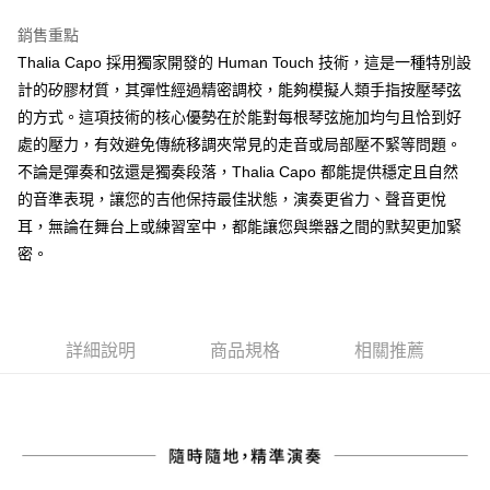
相關說明
銷售重點
【關於「AFTEE先享後付」】
ATM付款
AFTEE先享後付是「在收到商品之後才付款」的支付方式。 讓您購物簡單
Thalia Capo 採用獨家開發的 Human Touch 技術，這是一種特別設
便利好安心！
計的矽膠材質，其彈性經過精密調校，能夠模擬人類手指按壓琴弦
１．簡單：不需註冊會員、不需綁卡、不需儲值。
運送方式
的方式。這項技術的核心優勢在於能對每根琴弦施加均勻且恰到好
２．便利：只要手機號碼，簡訊認證，即可結帳。
３．安心：先確認商品／服務後，再付款。
處的壓力，有效避免傳統移調夾常見的走音或局部壓不緊等問題。
全家取貨付款
不論是彈奏和弦還是獨奏段落，Thalia Capo 都能提供穩定且自然
每筆NT$60，滿NT$899(含以上)免運費
【「AFTEE先享後付」結帳流程】
１．於結帳方式選擇「AFTEE先享後付」後，將跳轉至「AFTEE先享後付」
的音準表現，讓您的吉他保持最佳狀態，演奏更省力、聲音更悅
付款後全家取貨
結帳頁面，進行簡訊認證並確認金額後，即可完成結帳。
耳，無論在舞台上或練習室中，都能讓您與樂器之間的默契更加緊
２．訂單成立數日內，您將收到繳費通知簡訊。
每筆NT$60，滿NT$899(含以上)免運費
密。
３．收到繳費通知簡訊後14天內，點擊此簡訊中的連結，可透過四大超商／
ATM／網路銀行／等多元方式進行付款，方視為交易完成。
7-11取貨付款
※ 請注意：結帳手續完成當下不需立刻繳費，但若您需要取消訂單，請聯絡
每筆NT$60，滿NT$899(含以上)免運費
購買商品的店家。未經商家同意取消之訂單仍視為有效，需透過AFTEE先享
後付繳納相關費用。
詳細說明
商品規格
相關推薦
付款後7-11取貨
※ 交易是否成功請以「AFTEE先享後付 」之結帳頁面顯示為準，若有關於
是否繳費成功／繳費後需取消欲退款等相關疑問，請聯繫「AFTEE先享後付
每筆NT$60，滿NT$899(含以上)免運費
客戶支援中心」
https://netprotections.freshdesk.com/support/home
宅配
【注意事項】
１．透過由恩沛科技股份有限公司提供之「AFTEE先享後付」服務完成之交
每筆NT$105，滿NT$899(含以上)免運費
易，需依本服務之必要範圍內提供個人資料，並將交易相關給付款項請求債