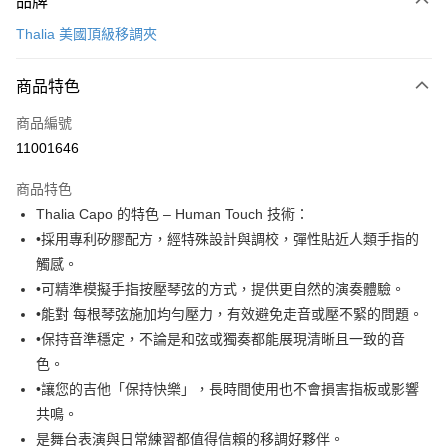
品牌
信用卡一次付款
Thalia 美國頂級移調夾
信用卡分期付款
3 期 0 利率 每期
NT$1,326
21家銀行
商品特色
6 期 0 利率 每期
NT$663
21家銀行
合作金庫商業銀行
第一商業銀行
商品編號
華南商業銀行
彰化商業銀行
12 期 0 利率 每期
NT$331
21家銀行
合作金庫商業銀行
第一商業銀行
11001646
上海商業儲蓄銀行
台北富邦商業銀行
華南商業銀行
彰化商業銀行
合作金庫商業銀行
第一商業銀行
超商取貨付款
國泰世華商業銀行
兆豐國際商業銀行
上海商業儲蓄銀行
台北富邦商業銀行
商品特色
華南商業銀行
彰化商業銀行
臺灣中小企業銀行
台中商業銀行
國泰世華商業銀行
兆豐國際商業銀行
Thalia Capo 的特色 – Human Touch 技術：
LINE Pay
上海商業儲蓄銀行
台北富邦商業銀行
匯豐（台灣）商業銀行
華泰商業銀行
臺灣中小企業銀行
台中商業銀行
國泰世華商業銀行
兆豐國際商業銀行
•採用專利矽膠配方，經特殊設計與調校，彈性貼近人類手指的
聯邦商業銀行
遠東國際商業銀行
匯豐（台灣）商業銀行
華泰商業銀行
Apple Pay
臺灣中小企業銀行
台中商業銀行
元大商業銀行
永豐商業銀行
觸感。
聯邦商業銀行
遠東國際商業銀行
匯豐（台灣）商業銀行
華泰商業銀行
玉山商業銀行
星展（台灣）商業銀行
街口支付
•可精準模擬手指按壓琴弦的方式，提供更自然的演奏體驗。
元大商業銀行
永豐商業銀行
聯邦商業銀行
遠東國際商業銀行
台新國際商業銀行
中國信託商業銀行
玉山商業銀行
星展（台灣）商業銀行
•能對 每根琴弦施加均勻壓力，有效避免走音或壓不緊的問題。
元大商業銀行
永豐商業銀行
台灣樂天信用卡公司
悠遊付
台新國際商業銀行
中國信託商業銀行
•保持音準穩定，不論是和弦或獨奏都能展現清晰且一致的音
玉山商業銀行
星展（台灣）商業銀行
台灣樂天信用卡公司
台新國際商業銀行
中國信託商業銀行
Google Pay
色。
台灣樂天信用卡公司
•讓您的吉他「保持快樂」，長時間使用也不會損害指板或影響
全盈+PAY
共鳴。
AFTEE先享後付
是舞台表演與日常練習都值得信賴的移調好夥伴。