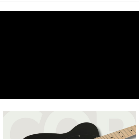
權轉讓予恩沛科技股份有限公司。
２．關於個人資料處理事宜，請瀏覽以下網址：
https://aftee.tw/terms/#terms3
３．未成年的使用者請事先徵得法定代理人或監護人之同意方可使用
「AFTEE先享後付」，若未經同意申辦者引起之損失，本公司不負相關責
任。
４．使用「AFTEE先享後付」時，將依據個別帳號之用戶狀況，依本公司即
時審查核予不同之上限額度；若仍有額度不足之情形，本公司將視審查結果
請求用戶進行身份認證。
５．嚴禁一人註冊多個帳號或使用他人資訊註冊。若發現惡意使用之情形，
恩沛科技股份有限公司將有權停止該用戶之使用額度並採取法律行動。