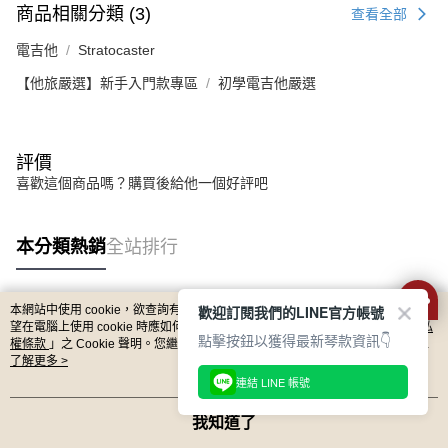
商品相關分類 (3)
查看全部
電吉他
Stratocaster
【他旅嚴選】新手入門款專區
初學電吉他嚴選
評價
喜歡這個商品嗎？購買後給他一個好評吧
本分類熱銷
全站排行
歡迎訂閱我們的LINE官方帳號
本網站中使用 cookie，欲查詢有關本網站使用 cookie 方式之詳情，及若您不希
熱門標籤
望在電腦上使用 cookie 時應如何變更電腦的 cookie 設定，請參閱本網站「
隱私
點擊按鈕以獲得最新琴款資訊👇
權條款
」之 Cookie 聲明。您繼續使用本網站即表示您同意本公司得按本網站使
用條款之 Cookie 聲明使用 cookie。
了解更多 >
連結 LINE 帳號
我知道了