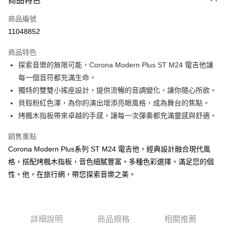
商品特色
AFTEE先享後付
相關說明
商品編號
【關於「AFTEE先享後付」】
11048852
ATM付款
AFTEE先享後付是「在收到商品之後才付款」的支付方式。 讓您購物簡單
便利好安心！
１．簡單：不需註冊會員、不需綁卡、不需儲值。
商品特色
運送方式
２．便利：只要手機號碼，簡訊認證，即可結帳。
探索音樂的無限可能，Corona Modern Plus ST M24 電吉他讓
３．安心：先確認商品／服務後，再付款。
宅配
每一個音符都充滿生命。
每筆NT$105，滿NT$899(含以上)免運費
【「AFTEE先享後付」結帳流程】
獨特的雙雙小搖座設計，提供流暢的音調變化，讓你隨心所欲。
１．於結帳方式選擇「AFTEE先享後付」後，將跳轉至「AFTEE先享後付」
貝殼粉紅色澤，為你的演出增添亮眼風格，成為舞台的焦點。
免運
結帳頁面，進行簡訊認證並確認金額後，即可完成結帳。
烤楓木指板帶來卓越的手感，讓每一次彈奏都充滿靈感與舒適。
２．訂單成立數日內，您將收到繳費通知簡訊。
免運費
３．收到繳費通知簡訊後14天內，點擊此簡訊中的連結，可透過四大超商／
ATM／網路銀行／等多元方式進行付款，方視為交易完成。
銷售重點
宅配 - 離島
※ 請注意：結帳手續完成當下不需立刻繳費，但若您需要取消訂單，請聯絡
Corona Modern Plus系列 ST M24 電吉他，經典設計融合現代風
每筆NT$80，滿NT$899(含以上)免運費
購買商品的店家。未經商家同意取消之訂單仍視為有效，需透過AFTEE先享
後付繳納相關費用。
格，搭配烤楓木指板，音色細膩豐富。多種色彩選擇，滿足您的個
付款後門市自取
※ 交易是否成功請以「AFTEE先享後付 」之結帳頁面顯示為準，若有關於
性。他，在旅行網，帶您探索音樂之美。
是否繳費成功／繳費後需取消欲退款等相關疑問，請聯繫「AFTEE先享後付
免運費
客戶支援中心」
https://netprotections.freshdesk.com/support/home
國家/地區配送
查看運費
【注意事項】
１．透過由恩沛科技股份有限公司提供之「AFTEE先享後付」服務完成之交
詳細說明
商品規格
相關推薦
易，需依本服務之必要範圍內提供個人資料，並將交易相關給付款項請求債