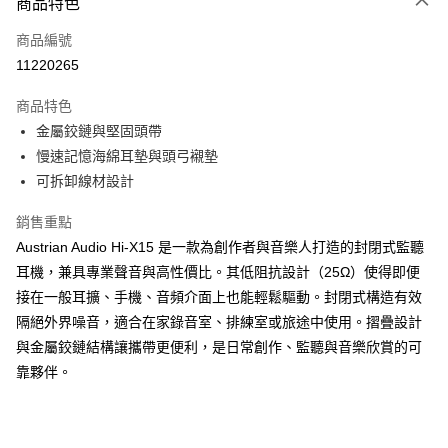
3 期 0 利率 每期
NT$1,400
21家銀行
商品特色
6 期 0 利率 每期
NT$700
21家銀行
合作金庫商業銀行
第一商業銀行
商品編號
華南商業銀行
彰化商業銀行
12 期 0 利率 每期
NT$350
21家銀行
合作金庫商業銀行
第一商業銀行
11220265
上海商業儲蓄銀行
台北富邦商業銀行
華南商業銀行
彰化商業銀行
合作金庫商業銀行
第一商業銀行
LINE Pay
國泰世華商業銀行
兆豐國際商業銀行
上海商業儲蓄銀行
台北富邦商業銀行
商品特色
華南商業銀行
彰化商業銀行
臺灣中小企業銀行
台中商業銀行
國泰世華商業銀行
兆豐國際商業銀行
金屬鉸鏈與堅固頭帶
Apple Pay
上海商業儲蓄銀行
台北富邦商業銀行
匯豐（台灣）商業銀行
華泰商業銀行
臺灣中小企業銀行
台中商業銀行
國泰世華商業銀行
兆豐國際商業銀行
慢速記憶海綿耳墊與頭弓襯墊
聯邦商業銀行
遠東國際商業銀行
匯豐（台灣）商業銀行
華泰商業銀行
街口支付
臺灣中小企業銀行
台中商業銀行
元大商業銀行
永豐商業銀行
可拆卸線材設計
聯邦商業銀行
遠東國際商業銀行
匯豐（台灣）商業銀行
華泰商業銀行
玉山商業銀行
星展（台灣）商業銀行
悠遊付
元大商業銀行
永豐商業銀行
聯邦商業銀行
遠東國際商業銀行
台新國際商業銀行
中國信託商業銀行
銷售重點
玉山商業銀行
星展（台灣）商業銀行
元大商業銀行
永豐商業銀行
台灣樂天信用卡公司
Google Pay
Austrian Audio Hi‑X15 是一款為創作者與音樂人打造的封閉式監聽
台新國際商業銀行
中國信託商業銀行
玉山商業銀行
星展（台灣）商業銀行
台灣樂天信用卡公司
耳機，兼具專業聲音與高性價比。其低阻抗設計（25Ω）使得即便
台新國際商業銀行
中國信託商業銀行
全盈+PAY
接在一般耳擴、手機、音頻介面上也能輕鬆驅動。封閉式構造有效
台灣樂天信用卡公司
AFTEE先享後付
隔絕外界噪音，適合在家錄音室、排練室或旅途中使用。摺疊設計
相關說明
與金屬鉸鏈結構讓攜帶更便利，是日常創作、監聽與音樂欣賞的可
【關於「AFTEE先享後付」】
靠夥伴。
ATM付款
AFTEE先享後付是「在收到商品之後才付款」的支付方式。 讓您購物簡單
便利好安心！
１．簡單：不需註冊會員、不需綁卡、不需儲值。
運送方式
２．便利：只要手機號碼，簡訊認證，即可結帳。