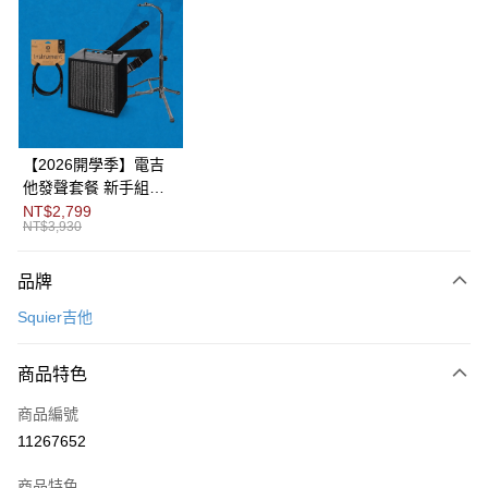
3 期 0 利率 每期
NT$7,266
21家銀行
6 期 0 利率 每期
NT$3,633
21家銀行
合作金庫商業銀行
第一商業銀行
華南商業銀行
彰化商業銀行
12 期 0 利率 每期
NT$1,816
21家銀行
合作金庫商業銀行
第一商業銀行
上海商業儲蓄銀行
台北富邦商業銀行
華南商業銀行
彰化商業銀行
合作金庫商業銀行
第一商業銀行
LINE Pay
國泰世華商業銀行
兆豐國際商業銀行
上海商業儲蓄銀行
台北富邦商業銀行
華南商業銀行
彰化商業銀行
臺灣中小企業銀行
台中商業銀行
國泰世華商業銀行
兆豐國際商業銀行
【2026開學季】電吉
Apple Pay
上海商業儲蓄銀行
台北富邦商業銀行
匯豐（台灣）商業銀行
華泰商業銀行
臺灣中小企業銀行
台中商業銀行
他發聲套餐 新手組合
國泰世華商業銀行
兆豐國際商業銀行
聯邦商業銀行
遠東國際商業銀行
匯豐（台灣）商業銀行
華泰商業銀行
包
NT$2,799
街口支付
臺灣中小企業銀行
台中商業銀行
元大商業銀行
永豐商業銀行
NT$3,930
聯邦商業銀行
遠東國際商業銀行
匯豐（台灣）商業銀行
華泰商業銀行
玉山商業銀行
星展（台灣）商業銀行
悠遊付
元大商業銀行
永豐商業銀行
聯邦商業銀行
遠東國際商業銀行
台新國際商業銀行
中國信託商業銀行
玉山商業銀行
星展（台灣）商業銀行
品牌
元大商業銀行
永豐商業銀行
台灣樂天信用卡公司
Google Pay
台新國際商業銀行
中國信託商業銀行
玉山商業銀行
星展（台灣）商業銀行
Squier吉他
台灣樂天信用卡公司
台新國際商業銀行
中國信託商業銀行
全盈+PAY
台灣樂天信用卡公司
商品特色
AFTEE先享後付
相關說明
商品編號
【關於「AFTEE先享後付」】
11267652
ATM付款
AFTEE先享後付是「在收到商品之後才付款」的支付方式。 讓您購物簡單
便利好安心！
１．簡單：不需註冊會員、不需綁卡、不需儲值。
商品特色