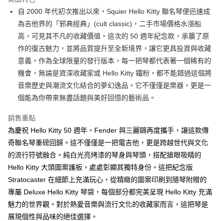
運送方式
２．便利：只要手機號碼，簡訊認證，即可結帳。
自 2000 年代初次推出以來，Squier Hello Kitty 聯名琴便迅速成
３．安心：先確認商品／服務後，再付款。
宅配
為吉他界的「邪典經典」(cult classic)，二手市場價格水漲船
每筆NT$105，滿NT$899(含以上)免運費
【「AFTEE先享後付」結帳流程】
高，可見其不凡的收藏價值。這次的 50 週年紀念款，承襲了原
１．於結帳方式選擇「AFTEE先享後付」後，將跳轉至「AFTEE先享後付」
作的復古魅力，並將品質提升至全新境界，讓它更具投資與收藏
免運
結帳頁面，進行簡訊認證並確認金額後，即可完成結帳。
意義。作為全球限量的發行版本，每一把琴都代表著一個稀有的
２．訂單成立數日內，您將收到繳費通知簡訊。
免運費
３．收到繳費通知簡訊後14天內，點擊此簡訊中的連結，可透過四大超商／
機會，無論是資深收藏家或 Hello Kitty 鐵粉，都不能錯過這個將
ATM／網路銀行／等多元方式進行付款，方視為交易完成。
宅配 - 離島
音樂歷史與潮流文化結合的夢幻逸品。它不僅僅是樂器，更是一
※ 請注意：結帳手續完成當下不需立刻繳費，但若您需要取消訂單，請聯絡
每筆NT$80，滿NT$899(含以上)免運費
購買商品的店家。未經商家同意取消之訂單仍視為有效，需透過AFTEE先享
個能為你帶來無盡話題與美好回憶的藝術品。
後付繳納相關費用。
付款後門市自取
※ 交易是否成功請以「AFTEE先享後付 」之結帳頁面顯示為準，若有關於
銷售重點
是否繳費成功／繳費後需取消欲退款等相關疑問，請聯繫「AFTEE先享後付
免運費
為慶祝 Hello Kitty 50 週年，Fender 與三麗鷗再度攜手，讓這款傳
客戶支援中心」
https://netprotections.freshdesk.com/support/home
奇聯名琴重磅回歸。這不僅僅是一把電吉他，更是跨越世代與文化
國家/地區配送
查看運費
【注意事項】
的流行符號融合。純白光亮烤漆的琴身與琴頭，搭配搶眼吸睛的
１．透過由恩沛科技股份有限公司提供之「AFTEE先享後付」服務完成之交
Hello Kitty 大頭圖案護板，處處彰顯其獨特身份。這把紀念版
易，需依本服務之必要範圍內提供個人資料，並將交易相關給付款項請求債
權轉讓予恩沛科技股份有限公司。
Stratocaster 在細節上充滿玩心，從精緻的圖案印刷到隨琴附贈的
２．關於個人資料處理事宜，請瀏覽以下網址：
專屬 Deluxe Hello Kitty 琴袋，每個部分都完美呈現 Hello Kitty 充滿
https://aftee.tw/terms/#terms3
３．未成年的使用者請事先徵得法定代理人或監護人之同意方可使用
魅力的世界觀。對於熱愛音樂與流行文化的收藏家而言，這把琴是
「AFTEE先享後付」，若未經同意申辦者引起之損失，本公司不負相關責
展現個性與品味的絕佳選擇。
任。