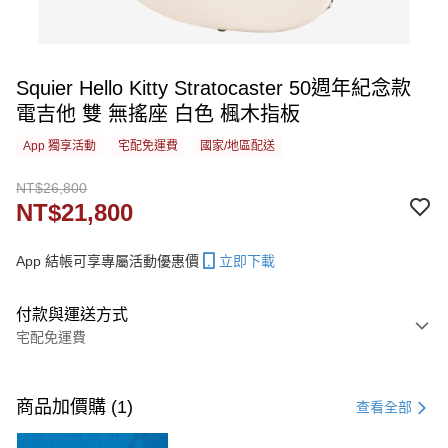
Squier Hello Kitty Stratocaster 50週年紀念款
電吉他 雙 無搖座 白色 楓木指板
App 獨享活動
宅配免運費
國家/地區配送
NT$26,800
NT$21,800
App 結帳可享專屬活動優惠價
立即下載
付款與運送方式
宅配免運費
付款方式
信用卡一次付款
商品加價購 (1)
查看全部
信用卡分期付款