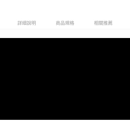
４．使用「AFTEE先享後付」時，將依據個別帳號之用戶狀況，依本公司即
時審查核予不同之上限額度；若仍有額度不足之情形，本公司將視審查結果
請求用戶進行身份認證。
５．嚴禁一人註冊多個帳號或使用他人資訊註冊。若發現惡意使用之情形，
詳細說明
商品規格
相關推薦
恩沛科技股份有限公司將有權停止該用戶之使用額度並採取法律行動。