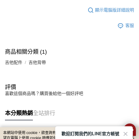
宅配 - 離島
「AFTEE先享後付」，若未經同意申辦者引起之損失，本公司不負相關責
顯示電腦版詳細說明
任。
每筆NT$80，滿NT$899(含以上)免運費
４．使用「AFTEE先享後付」時，將依據個別帳號之用戶狀況，依本公司即
時審查核予不同之上限額度；若仍有額度不足之情形，本公司將視審查結果
付款後門市自取
客服
請求用戶進行身份認證。
免運費
５．嚴禁一人註冊多個帳號或使用他人資訊註冊。若發現惡意使用之情形，
恩沛科技股份有限公司將有權停止該用戶之使用額度並採取法律行動。
國家/地區配送
查看運費
商品相關分類 (1)
吉他配件
吉他背帶
評價
喜歡這個商品嗎？購買後給他一個好評吧
本分類熱銷
全站排行
歡迎訂閱我們的LINE官方帳號
本網站中使用 cookie，欲查詢有關本網站使用 cookie 方式之詳情，及若您不希
熱門標籤
望在電腦上使用 cookie 時應如何變更電腦的 cookie 設定，請參閱本網站「
隱私