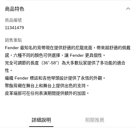
3 期 0 利率 每期
NT$199
21家銀行
商品特色
6 期 0 利率 每期
NT$99
21家銀行
合作金庫商業銀行
第一商業銀行
商品編號
華南商業銀行
彰化商業銀行
12 期 0 利率 每期
NT$49
21家銀行
合作金庫商業銀行
第一商業銀行
11341479
上海商業儲蓄銀行
台北富邦商業銀行
華南商業銀行
彰化商業銀行
合作金庫商業銀行
第一商業銀行
超商取貨付款
國泰世華商業銀行
兆豐國際商業銀行
上海商業儲蓄銀行
台北富邦商業銀行
銷售重點
華南商業銀行
彰化商業銀行
臺灣中小企業銀行
台中商業銀行
國泰世華商業銀行
兆豐國際商業銀行
Fender 最知名的背帶現在提供舒適的尼龍底面，帶來超舒適的佩戴
LINE Pay
上海商業儲蓄銀行
台北富邦商業銀行
匯豐（台灣）商業銀行
華泰商業銀行
臺灣中小企業銀行
台中商業銀行
國泰世華商業銀行
兆豐國際商業銀行
感，六種不同的顏色可供選擇，讓 Fender 更具個性。
聯邦商業銀行
遠東國際商業銀行
匯豐（台灣）商業銀行
華泰商業銀行
Apple Pay
臺灣中小企業銀行
台中商業銀行
元大商業銀行
永豐商業銀行
完全可調節的長度（36”-58”）為大多數玩家提供了多功能的適合
聯邦商業銀行
遠東國際商業銀行
匯豐（台灣）商業銀行
華泰商業銀行
玉山商業銀行
星展（台灣）商業銀行
街口支付
性。
元大商業銀行
永豐商業銀行
聯邦商業銀行
遠東國際商業銀行
台新國際商業銀行
中國信託商業銀行
玉山商業銀行
星展（台灣）商業銀行
編織 Fender 標誌和吉他琴頭設計提供了永恆的外觀。
元大商業銀行
永豐商業銀行
台灣樂天信用卡公司
悠遊付
台新國際商業銀行
中國信託商業銀行
聚酯背襯在舞台上和舞台上提供出色的支持。
玉山商業銀行
星展（台灣）商業銀行
台灣樂天信用卡公司
台新國際商業銀行
中國信託商業銀行
Google Pay
皮革端部可在任何表演期間提供額外的加固。
台灣樂天信用卡公司
全盈+PAY
AFTEE先享後付
詳細說明
相關推薦
相關說明
【關於「AFTEE先享後付」】
ATM付款
AFTEE先享後付是「在收到商品之後才付款」的支付方式。 讓您購物簡單