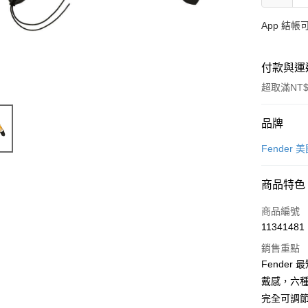
App 結
付款與運
超取滿NT$
付款方式
品牌
信用卡一
Fender
信用卡分
商品特色
3 期 
商品編號
6 期 
合作金
11341481
華南商
12 期
合作金
上海商
銷售重點
華南商
合作金
超商取貨
國泰世
Fende
上海商
華南商
臺灣中
戴感，六種
國泰世
LINE Pay
上海商
匯豐（
臺灣中
完全可調節
國泰世
聯邦商