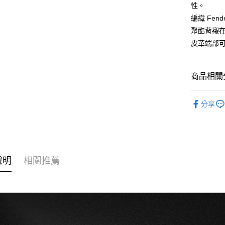
匯豐（
Apple Pay
性。
臺灣中
元大商
聯邦商
匯豐（
編織 Fe
玉山商
街口支付
元大商
聯邦商
台新國
聚酯背襯
玉山商
元大商
台灣樂
悠遊付
皮革端部
台新國
玉山商
台灣樂
台新國
Google Pa
台灣樂
商品相關分
全盈+PAY
吉他配件
AFTEE先
分享
相關說明
【關於「A
ATM付款
AFTEE
便利好安
１．簡單
２．便利
運送方式
說明
相關推薦
３．安心
全家取貨
【「AFT
每筆NT$6
１．於結帳
付」結帳
付款後全
２．訂單
３．收到繳
每筆NT$6