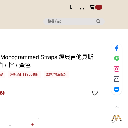
0
r Monogrammed Straps 經典吉他貝斯
白 / 棕 / 黃色
活動
超取滿NT$899免運
國家/地區配送
99