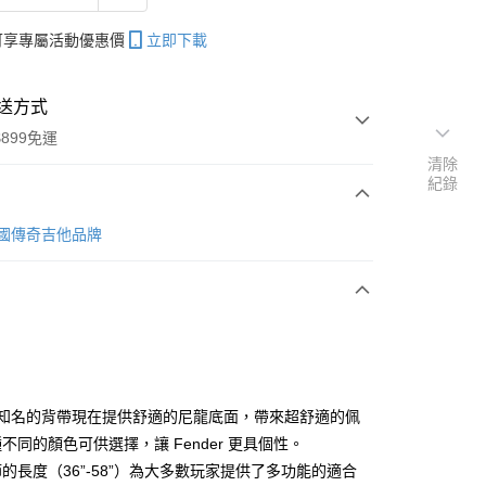
帳可享專屬活動優惠價
立即下載
送方式
899免運
清除
紀錄
次付款
 美國傳奇吉他品牌
期付款
0 利率 每期
NT$199
21家銀行
0 利率 每期
NT$99
21家銀行
庫商業銀行
第一商業銀行
業銀行
彰化商業銀行
 0 利率 每期
NT$49
21家銀行
庫商業銀行
第一商業銀行
業儲蓄銀行
台北富邦商業銀行
業銀行
彰化商業銀行
庫商業銀行
第一商業銀行
付款
華商業銀行
兆豐國際商業銀行
r 最知名的背帶現在提供舒適的尼龍底面，帶來超舒適的佩
業儲蓄銀行
台北富邦商業銀行
業銀行
彰化商業銀行
小企業銀行
台中商業銀行
不同的顏色可供選擇，讓 Fender 更具個性。
華商業銀行
兆豐國際商業銀行
業儲蓄銀行
台北富邦商業銀行
台灣）商業銀行
華泰商業銀行
小企業銀行
台中商業銀行
的長度（36”-58”）為大多數玩家提供了多功能的適合
華商業銀行
兆豐國際商業銀行
業銀行
遠東國際商業銀行