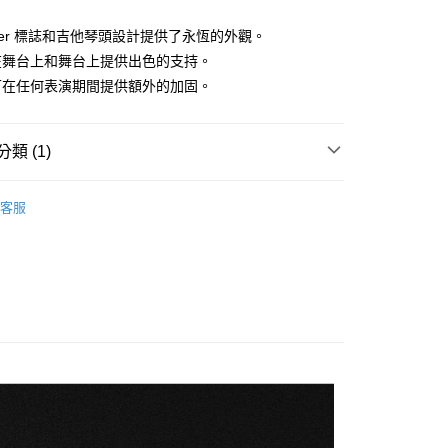
台灣）商業銀行
華泰商業銀行
小企業銀行
台中商業銀行
業銀行
永豐商業銀行
業銀行
遠東國際商業銀行
台灣）商業銀行
華泰商業銀行
nder 標誌和吉他琴頭設計提供了永恆的外觀。
業銀行
星展（台灣）商業銀行
業銀行
永豐商業銀行
業銀行
遠東國際商業銀行
際商業銀行
中國信託商業銀行
在舞台上和舞台上提供出色的支持。
業銀行
星展（台灣）商業銀行
業銀行
永豐商業銀行
天信用卡公司
可在任何表演期間提供額外的加固。
際商業銀行
中國信託商業銀行
業銀行
星展（台灣）商業銀行
天信用卡公司
際商業銀行
中國信託商業銀行
y
天信用卡公司
類 (1)
吉他背帶
享後付
客服
FTEE先享後付」】
先享後付是「在收到商品之後才付款」的支付方式。 讓您購物簡單
心！
：不需註冊會員、不需綁卡、不需儲值。
：只要手機號碼，簡訊認證，即可結帳。
：先確認商品／服務後，再付款。
付款
EE先享後付」結帳流程】
0，滿NT$899(含以上)免運費
方式選擇「AFTEE先享後付」後，將跳轉至「AFTEE先享後
頁面，進行簡訊認證並確認金額後，即可完成結帳。
家取貨
成立數日內，您將收到繳費通知簡訊。
費通知簡訊後14天內，點擊此簡訊中的連結，可透過四大超商
0，滿NT$899(含以上)免運費