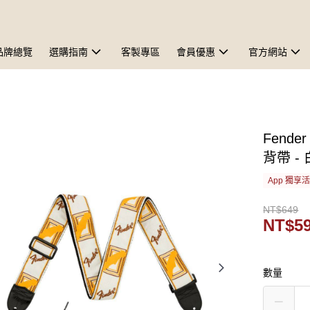
品牌總覽
選購指南
客製專區
會員優惠
官方網站
Fende
背帶 - 
App 獨享
NT$649
NT$5
數量