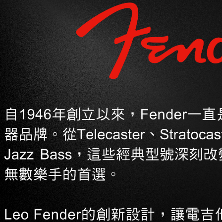
／ATM／
※ 請注意
7-11取貨
絡購買商品
先享後付
每筆NT$6
※ 交易是
是否繳費成
付款後7-1
付客戶支
每筆NT$6
【注意事
宅配
１．透過由
交易，需
每筆NT$1
求債權轉
２．關於
宅配 - 配
https://aft
每筆NT$8
３．未成
「AFTE
宅配 - 離
任。
４．使用「
每筆NT$8
即時審查
結果請求
付款後門
５．嚴禁
免運費
形，恩沛
動。
國家/地區