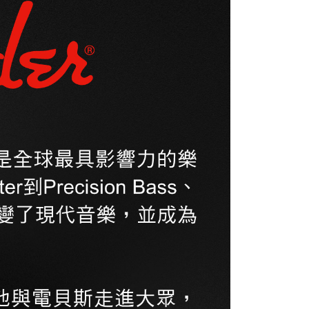
網路銀行／等多元方式進行付款，方視為交易完成。
：結帳手續完成當下不需立刻繳費，但若您需要取消訂單，請聯
付款
的店家。未經商家同意取消之訂單仍視為有效，需透過AFTEE
繳納相關費用。
0，滿NT$899(含以上)免運費
否成功請以「AFTEE先享後付 」之結帳頁面顯示為準，若有關於
功／繳費後需取消欲退款等相關疑問，請聯繫「AFTEE先享後
1取貨
援中心」
https://netprotections.freshdesk.com/support/home
0，滿NT$899(含以上)免運費
項】
恩沛科技股份有限公司提供之「AFTEE先享後付」服務完成之
依本服務之必要範圍內提供個人資料，並將交易相關給付款項請
05，滿NT$899(含以上)免運費
讓予恩沛科技股份有限公司。
個人資料處理事宜，請瀏覽以下網址：
件
ee.tw/terms/#terms3
0，滿NT$899(含以上)免運費
年的使用者請事先徵得法定代理人或監護人之同意方可使用
E先享後付」，若未經同意申辦者引起之損失，本公司不負相關責
島
AFTEE先享後付」時，將依據個別帳號之用戶狀況，依本公司
0，滿NT$899(含以上)免運費
核予不同之上限額度；若仍有額度不足之情形，本公司將視審查
用戶進行身份認證。
市自取
一人註冊多個帳號或使用他人資訊註冊。若發現惡意使用之情
科技股份有限公司將有權停止該用戶之使用額度並採取法律行
配送
查看運費