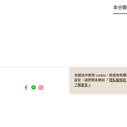
本分類
本網站中使用 cookie，欲查詢有關
設定，請參閱本網站「
隱私權條款
使用 cookie。
了解更多 >