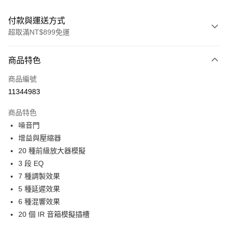
付款與運送方式
超取滿NT$899免運
付款方式
商品特色
信用卡一次付款
商品編號
信用卡分期付款
11344983
3 期 0 利率 每期
NT$960
21家銀行
商品特色
6 期 0 利率 每期
NT$480
21家銀行
合作金庫商業銀行
第一商業銀行
噪音門
華南商業銀行
彰化商業銀行
12 期 0 利率 每期
NT$240
21家銀行
合作金庫商業銀行
第一商業銀行
增益與壓縮器
上海商業儲蓄銀行
台北富邦商業銀行
華南商業銀行
彰化商業銀行
合作金庫商業銀行
第一商業銀行
超商取貨付款
國泰世華商業銀行
兆豐國際商業銀行
20 種前級放大器模擬
上海商業儲蓄銀行
台北富邦商業銀行
華南商業銀行
彰化商業銀行
臺灣中小企業銀行
台中商業銀行
3 段 EQ
國泰世華商業銀行
兆豐國際商業銀行
LINE Pay
上海商業儲蓄銀行
台北富邦商業銀行
匯豐（台灣）商業銀行
華泰商業銀行
臺灣中小企業銀行
台中商業銀行
7 種調製效果
國泰世華商業銀行
兆豐國際商業銀行
聯邦商業銀行
遠東國際商業銀行
匯豐（台灣）商業銀行
華泰商業銀行
Apple Pay
5 種延遲效果
臺灣中小企業銀行
台中商業銀行
元大商業銀行
永豐商業銀行
聯邦商業銀行
遠東國際商業銀行
匯豐（台灣）商業銀行
華泰商業銀行
6 種混響效果
玉山商業銀行
星展（台灣）商業銀行
街口支付
元大商業銀行
永豐商業銀行
聯邦商業銀行
遠東國際商業銀行
20 個 IR 音箱模擬插槽
台新國際商業銀行
中國信託商業銀行
玉山商業銀行
星展（台灣）商業銀行
元大商業銀行
永豐商業銀行
台灣樂天信用卡公司
悠遊付