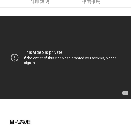
詳細說明
相關推薦
是否繳費成功／繳費後需取消欲退款等相關疑問，請聯繫「AFTEE先享後付
每筆NT$60，滿NT$899(含以上)免運費
客戶支援中心」
https://netprotections.freshdesk.com/support/home
宅配
【注意事項】
１．透過由恩沛科技股份有限公司提供之「AFTEE先享後付」服務完成之交
每筆NT$105，滿NT$899(含以上)免運費
易，需依本服務之必要範圍內提供個人資料，並將交易相關給付款項請求債
權轉讓予恩沛科技股份有限公司。
宅配 - 配件
２．關於個人資料處理事宜，請瀏覽以下網址：
每筆NT$80，滿NT$899(含以上)免運費
https://aftee.tw/terms/#terms3
３．未成年的使用者請事先徵得法定代理人或監護人之同意方可使用
宅配 - 離島
「AFTEE先享後付」，若未經同意申辦者引起之損失，本公司不負相關責
任。
每筆NT$80，滿NT$899(含以上)免運費
４．使用「AFTEE先享後付」時，將依據個別帳號之用戶狀況，依本公司即
時審查核予不同之上限額度；若仍有額度不足之情形，本公司將視審查結果
付款後門市自取
請求用戶進行身份認證。
免運費
５．嚴禁一人註冊多個帳號或使用他人資訊註冊。若發現惡意使用之情形，
恩沛科技股份有限公司將有權停止該用戶之使用額度並採取法律行動。
國家/地區配送
查看運費