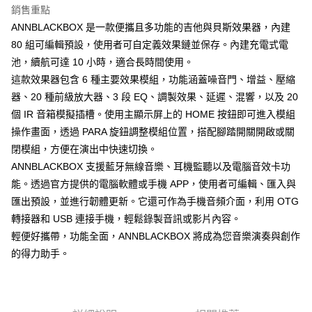
台新國際商業銀行
中國信託商業銀行
玉山商業銀行
星展（台灣）商業銀行
銷售重點
台灣樂天信用卡公司
台新國際商業銀行
中國信託商業銀行
Google Pay
ANNBLACKBOX 是一款便攜且多功能的吉他與貝斯效果器，內建
台灣樂天信用卡公司
80 組可編輯預設，使用者可自定義效果鏈並保存。內建充電式電
全盈+PAY
池，續航可達 10 小時，適合長時間使用。
AFTEE先享後付
這款效果器包含 6 種主要效果模組，功能涵蓋噪音門、增益、壓縮
相關說明
器、20 種前級放大器、3 段 EQ、調製效果、延遲、混響，以及 20
【關於「AFTEE先享後付」】
個 IR 音箱模擬插槽。使用主顯示屏上的 HOME 按鈕即可進入模組
ATM付款
AFTEE先享後付是「在收到商品之後才付款」的支付方式。 讓您購物簡單
操作畫面，透過 PARA 旋鈕調整模組位置，搭配腳踏開關開啟或關
便利好安心！
１．簡單：不需註冊會員、不需綁卡、不需儲值。
閉模組，方便在演出中快速切換。
運送方式
２．便利：只要手機號碼，簡訊認證，即可結帳。
ANNBLACKBOX 支援藍牙無線音樂、耳機監聽以及電腦音效卡功
３．安心：先確認商品／服務後，再付款。
全家取貨付款
能。透過官方提供的電腦軟體或手機 APP，使用者可編輯、匯入與
每筆NT$60，滿NT$899(含以上)免運費
【「AFTEE先享後付」結帳流程】
匯出預設，並進行韌體更新。它還可作為手機音頻介面，利用 OTG
１．於結帳方式選擇「AFTEE先享後付」後，將跳轉至「AFTEE先享後付」
付款後全家取貨
轉接器和 USB 連接手機，輕鬆錄製音訊或影片內容。
結帳頁面，進行簡訊認證並確認金額後，即可完成結帳。
２．訂單成立數日內，您將收到繳費通知簡訊。
輕便好攜帶，功能全面，ANNBLACKBOX 將成為您音樂演奏與創作
每筆NT$60，滿NT$899(含以上)免運費
３．收到繳費通知簡訊後14天內，點擊此簡訊中的連結，可透過四大超商／
的得力助手。
ATM／網路銀行／等多元方式進行付款，方視為交易完成。
7-11取貨付款
※ 請注意：結帳手續完成當下不需立刻繳費，但若您需要取消訂單，請聯絡
每筆NT$60，滿NT$899(含以上)免運費
購買商品的店家。未經商家同意取消之訂單仍視為有效，需透過AFTEE先享
後付繳納相關費用。
付款後7-11取貨
※ 交易是否成功請以「AFTEE先享後付 」之結帳頁面顯示為準，若有關於