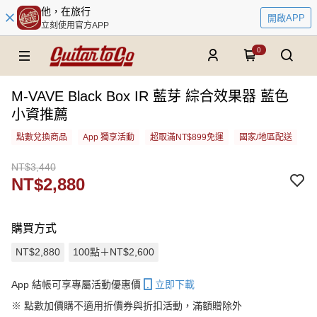
他，在旅行
開啟APP
立刻使用官方APP
0
M-VAVE Black Box IR 藍芽 綜合效果器 藍色
小資推薦
點數兌換商品
App 獨享活動
超取滿NT$899免運
國家/地區配送
NT$3,440
NT$2,880
購買方式
NT$2,880
100點＋NT$2,600
App 結帳可享專屬活動優惠價
立即下載
※
點數加價購不適用折價券與折扣活動，滿額贈除外