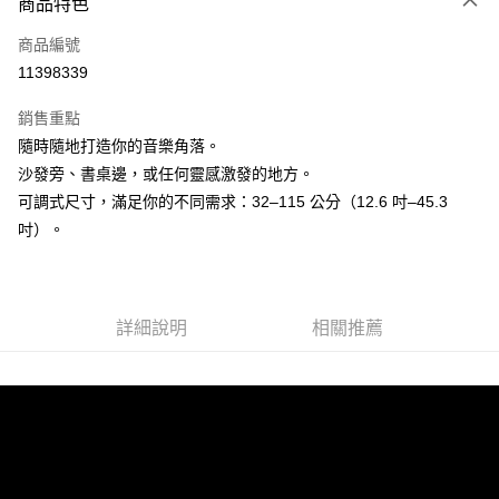
3 期 0 利率 每期
NT$666
21家銀行
商品特色
6 期 0 利率 每期
NT$333
21家銀行
合作金庫商業銀行
第一商業銀行
商品編號
華南商業銀行
彰化商業銀行
12 期 0 利率 每期
NT$166
21家銀行
合作金庫商業銀行
第一商業銀行
11398339
上海商業儲蓄銀行
台北富邦商業銀行
華南商業銀行
彰化商業銀行
合作金庫商業銀行
第一商業銀行
LINE Pay
國泰世華商業銀行
兆豐國際商業銀行
上海商業儲蓄銀行
台北富邦商業銀行
銷售重點
華南商業銀行
彰化商業銀行
臺灣中小企業銀行
台中商業銀行
國泰世華商業銀行
兆豐國際商業銀行
隨時隨地打造你的音樂角落。
Apple Pay
上海商業儲蓄銀行
台北富邦商業銀行
匯豐（台灣）商業銀行
華泰商業銀行
臺灣中小企業銀行
台中商業銀行
國泰世華商業銀行
兆豐國際商業銀行
沙發旁、書桌邊，或任何靈感激發的地方。
聯邦商業銀行
遠東國際商業銀行
匯豐（台灣）商業銀行
華泰商業銀行
街口支付
臺灣中小企業銀行
台中商業銀行
元大商業銀行
永豐商業銀行
可調式尺寸，滿足你的不同需求：32–115 公分（12.6 吋–45.3
聯邦商業銀行
遠東國際商業銀行
匯豐（台灣）商業銀行
華泰商業銀行
玉山商業銀行
星展（台灣）商業銀行
悠遊付
吋）。
元大商業銀行
永豐商業銀行
聯邦商業銀行
遠東國際商業銀行
台新國際商業銀行
中國信託商業銀行
玉山商業銀行
星展（台灣）商業銀行
元大商業銀行
永豐商業銀行
台灣樂天信用卡公司
Google Pay
台新國際商業銀行
中國信託商業銀行
玉山商業銀行
星展（台灣）商業銀行
台灣樂天信用卡公司
台新國際商業銀行
中國信託商業銀行
全盈+PAY
詳細說明
相關推薦
台灣樂天信用卡公司
AFTEE先享後付
相關說明
【關於「AFTEE先享後付」】
ATM付款
AFTEE先享後付是「在收到商品之後才付款」的支付方式。 讓您購物簡單
便利好安心！
１．簡單：不需註冊會員、不需綁卡、不需儲值。
運送方式
２．便利：只要手機號碼，簡訊認證，即可結帳。