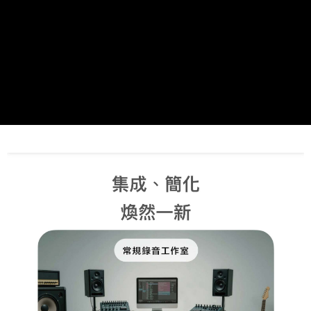
３．安心：先確認商品／服務後，再付款。
宅配
每筆NT$105，滿NT$899(含以上)免運費
【「AFTEE先享後付」結帳流程】
１．於結帳方式選擇「AFTEE先享後付」後，將跳轉至「AFTEE先享後付」
宅配 - 配件
結帳頁面，進行簡訊認證並確認金額後，即可完成結帳。
２．訂單成立數日內，您將收到繳費通知簡訊。
每筆NT$80，滿NT$899(含以上)免運費
３．收到繳費通知簡訊後14天內，點擊此簡訊中的連結，可透過四大超商／
ATM／網路銀行／等多元方式進行付款，方視為交易完成。
免運
※ 請注意：結帳手續完成當下不需立刻繳費，但若您需要取消訂單，請聯絡
免運費
購買商品的店家。未經商家同意取消之訂單仍視為有效，需透過AFTEE先享
後付繳納相關費用。
宅配 - 離島
※ 交易是否成功請以「AFTEE先享後付 」之結帳頁面顯示為準，若有關於
是否繳費成功／繳費後需取消欲退款等相關疑問，請聯繫「AFTEE先享後付
每筆NT$80，滿NT$899(含以上)免運費
客戶支援中心」
https://netprotections.freshdesk.com/support/home
付款後門市自取
【注意事項】
１．透過由恩沛科技股份有限公司提供之「AFTEE先享後付」服務完成之交
免運費
易，需依本服務之必要範圍內提供個人資料，並將交易相關給付款項請求債
權轉讓予恩沛科技股份有限公司。
２．關於個人資料處理事宜，請瀏覽以下網址：
https://aftee.tw/terms/#terms3
３．未成年的使用者請事先徵得法定代理人或監護人之同意方可使用
「AFTEE先享後付」，若未經同意申辦者引起之損失，本公司不負相關責
任。
４．使用「AFTEE先享後付」時，將依據個別帳號之用戶狀況，依本公司即