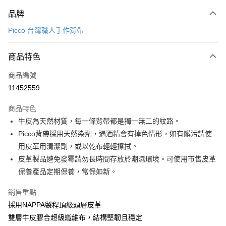
付款方式
品牌
信用卡一次付款
Picco 台灣職人手作背帶
信用卡分期付款
3 期 0 利率 每期
NT$1,226
21家銀行
商品特色
6 期 0 利率 每期
NT$613
21家銀行
合作金庫商業銀行
第一商業銀行
商品編號
華南商業銀行
彰化商業銀行
12 期 0 利率 每期
NT$306
21家銀行
合作金庫商業銀行
第一商業銀行
11452559
上海商業儲蓄銀行
台北富邦商業銀行
華南商業銀行
彰化商業銀行
合作金庫商業銀行
第一商業銀行
超商取貨付款
國泰世華商業銀行
兆豐國際商業銀行
上海商業儲蓄銀行
台北富邦商業銀行
商品特色
華南商業銀行
彰化商業銀行
臺灣中小企業銀行
台中商業銀行
國泰世華商業銀行
兆豐國際商業銀行
牛皮為天然材質，每一條背帶都是獨一無二的紋路。
LINE Pay
上海商業儲蓄銀行
台北富邦商業銀行
匯豐（台灣）商業銀行
華泰商業銀行
臺灣中小企業銀行
台中商業銀行
國泰世華商業銀行
兆豐國際商業銀行
Picco背帶採用天然染劑，遇酒精會有掉色情形，如有髒污請使
聯邦商業銀行
遠東國際商業銀行
匯豐（台灣）商業銀行
華泰商業銀行
Apple Pay
臺灣中小企業銀行
台中商業銀行
元大商業銀行
永豐商業銀行
用皮革用清潔劑，或以乾布輕輕擦拭。
聯邦商業銀行
遠東國際商業銀行
匯豐（台灣）商業銀行
華泰商業銀行
玉山商業銀行
星展（台灣）商業銀行
街口支付
皮革製品避免發霉請勿長時間存放於潮濕環境。可使用市售皮革
元大商業銀行
永豐商業銀行
聯邦商業銀行
遠東國際商業銀行
台新國際商業銀行
中國信託商業銀行
玉山商業銀行
星展（台灣）商業銀行
保養產品定期保養，常保如新。
元大商業銀行
永豐商業銀行
台灣樂天信用卡公司
悠遊付
台新國際商業銀行
中國信託商業銀行
玉山商業銀行
星展（台灣）商業銀行
台灣樂天信用卡公司
銷售重點
台新國際商業銀行
中國信託商業銀行
Google Pay
採用NAPPA製程頂級頭層皮革
台灣樂天信用卡公司
全盈+PAY
雙層牛皮膠合超級纖維布，結構堅韌且穩定