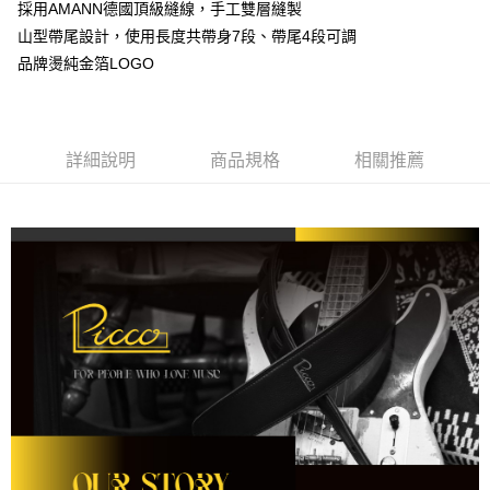
採用AMANN德國頂級縫線，手工雙層縫製
AFTEE先享後付
山型帶尾設計，使用長度共帶身7段、帶尾4段可調
相關說明
品牌燙純金箔LOGO
【關於「AFTEE先享後付」】
ATM付款
AFTEE先享後付是「在收到商品之後才付款」的支付方式。 讓您購物簡單
便利好安心！
１．簡單：不需註冊會員、不需綁卡、不需儲值。
運送方式
２．便利：只要手機號碼，簡訊認證，即可結帳。
詳細說明
商品規格
相關推薦
３．安心：先確認商品／服務後，再付款。
全家取貨付款
每筆NT$60，滿NT$899(含以上)免運費
【「AFTEE先享後付」結帳流程】
１．於結帳方式選擇「AFTEE先享後付」後，將跳轉至「AFTEE先享後付」
付款後全家取貨
結帳頁面，進行簡訊認證並確認金額後，即可完成結帳。
２．訂單成立數日內，您將收到繳費通知簡訊。
每筆NT$60，滿NT$899(含以上)免運費
３．收到繳費通知簡訊後14天內，點擊此簡訊中的連結，可透過四大超商／
ATM／網路銀行／等多元方式進行付款，方視為交易完成。
7-11取貨付款
※ 請注意：結帳手續完成當下不需立刻繳費，但若您需要取消訂單，請聯絡
每筆NT$60，滿NT$899(含以上)免運費
購買商品的店家。未經商家同意取消之訂單仍視為有效，需透過AFTEE先享
後付繳納相關費用。
付款後7-11取貨
※ 交易是否成功請以「AFTEE先享後付 」之結帳頁面顯示為準，若有關於
是否繳費成功／繳費後需取消欲退款等相關疑問，請聯繫「AFTEE先享後付
每筆NT$60，滿NT$899(含以上)免運費
客戶支援中心」
https://netprotections.freshdesk.com/support/home
宅配
【注意事項】
１．透過由恩沛科技股份有限公司提供之「AFTEE先享後付」服務完成之交
每筆NT$105，滿NT$899(含以上)免運費