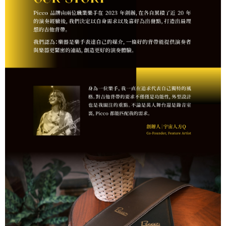
易，需依本服務之必要範圍內提供個人資料，並將交易相關給付款項請求債
權轉讓予恩沛科技股份有限公司。
宅配 - 配件
２．關於個人資料處理事宜，請瀏覽以下網址：
每筆NT$80，滿NT$899(含以上)免運費
https://aftee.tw/terms/#terms3
３．未成年的使用者請事先徵得法定代理人或監護人之同意方可使用
宅配 - 離島
「AFTEE先享後付」，若未經同意申辦者引起之損失，本公司不負相關責
任。
每筆NT$80，滿NT$899(含以上)免運費
４．使用「AFTEE先享後付」時，將依據個別帳號之用戶狀況，依本公司即
時審查核予不同之上限額度；若仍有額度不足之情形，本公司將視審查結果
付款後門市自取
請求用戶進行身份認證。
免運費
５．嚴禁一人註冊多個帳號或使用他人資訊註冊。若發現惡意使用之情形，
恩沛科技股份有限公司將有權停止該用戶之使用額度並採取法律行動。