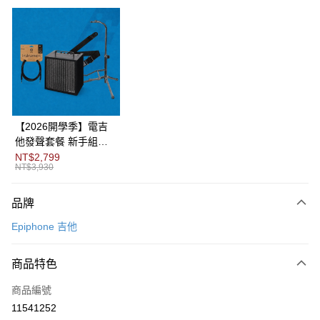
信用卡分期付款
3 期 0 利率 每期
NT$8,633
21家銀行
6 期 0 利率 每期
NT$4,316
21家銀行
合作金庫商業銀行
第一商業銀行
華南商業銀行
彰化商業銀行
12 期 0 利率 每期
NT$2,158
21家銀行
合作金庫商業銀行
第一商業銀行
上海商業儲蓄銀行
台北富邦商業銀行
華南商業銀行
彰化商業銀行
合作金庫商業銀行
第一商業銀行
LINE Pay
國泰世華商業銀行
兆豐國際商業銀行
上海商業儲蓄銀行
台北富邦商業銀行
華南商業銀行
彰化商業銀行
臺灣中小企業銀行
台中商業銀行
國泰世華商業銀行
兆豐國際商業銀行
【2026開學季】電吉
Apple Pay
上海商業儲蓄銀行
台北富邦商業銀行
匯豐（台灣）商業銀行
華泰商業銀行
臺灣中小企業銀行
台中商業銀行
他發聲套餐 新手組合
國泰世華商業銀行
兆豐國際商業銀行
聯邦商業銀行
遠東國際商業銀行
匯豐（台灣）商業銀行
華泰商業銀行
包
NT$2,799
街口支付
臺灣中小企業銀行
台中商業銀行
元大商業銀行
永豐商業銀行
NT$3,930
聯邦商業銀行
遠東國際商業銀行
匯豐（台灣）商業銀行
華泰商業銀行
玉山商業銀行
星展（台灣）商業銀行
悠遊付
元大商業銀行
永豐商業銀行
聯邦商業銀行
遠東國際商業銀行
台新國際商業銀行
中國信託商業銀行
玉山商業銀行
星展（台灣）商業銀行
品牌
元大商業銀行
永豐商業銀行
台灣樂天信用卡公司
Google Pay
台新國際商業銀行
中國信託商業銀行
玉山商業銀行
星展（台灣）商業銀行
Epiphone 吉他
台灣樂天信用卡公司
台新國際商業銀行
中國信託商業銀行
全盈+PAY
台灣樂天信用卡公司
商品特色
AFTEE先享後付
相關說明
商品編號
【關於「AFTEE先享後付」】
11541252
ATM付款
AFTEE先享後付是「在收到商品之後才付款」的支付方式。 讓您購物簡單