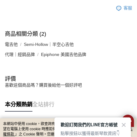
客服
商品相關分類 (2)
電吉他
Semi-Hollow｜半空心吉他
代理｜經銷品牌
Epiphone 美國吉他品牌
評價
喜歡這個商品嗎？購買後給他一個好評吧
本分類熱銷
全站排行
歡迎訂閱我們的LINE官方帳號
本網站中使用 cookie，欲查詢有關本網站使用 cookie 方式之詳情，及若您不希
熱門標籤
望在電腦上使用 cookie 時應如何變更電腦的 cookie 設定，請參閱本網站「
隱私
點擊按鈕以獲得最新琴款資訊👇
權條款
」之 Cookie 聲明。您繼續使用本網站即表示您同意本公司得按本網站使