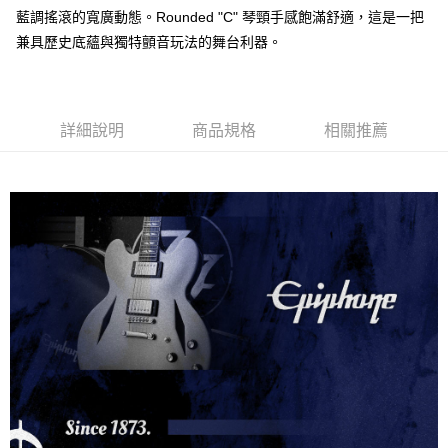
「AFTEE先享後付」，若未經同意申辦者引起之損失，本公司不負相關責
藍調搖滾的寬廣動態。Rounded "C" 琴頸手感飽滿舒適，這是一把
任。
兼具歷史底蘊與獨特顫音玩法的舞台利器。
４．使用「AFTEE先享後付」時，將依據個別帳號之用戶狀況，依本公司即
時審查核予不同之上限額度；若仍有額度不足之情形，本公司將視審查結果
請求用戶進行身份認證。
５．嚴禁一人註冊多個帳號或使用他人資訊註冊。若發現惡意使用之情形，
恩沛科技股份有限公司將有權停止該用戶之使用額度並採取法律行動。
詳細說明
商品規格
相關推薦