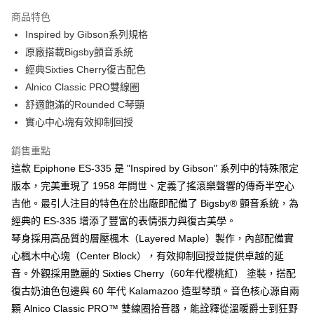
便利好安心！
１．簡單：不需註冊會員、不需綁卡、不需儲值。
商品特色
運送方式
２．便利：只要手機號碼，簡訊認證，即可結帳。
Inspired by Gibson系列規格
３．安心：先確認商品／服務後，再付款。
宅配
原廠搭載Bigsby顫音系統
每筆NT$105，滿NT$899(含以上)免運費
【「AFTEE先享後付」結帳流程】
經典Sixties Cherry復古配色
１．於結帳方式選擇「AFTEE先享後付」後，將跳轉至「AFTEE先享後付」
Alnico Classic PRO雙線圈
免運
結帳頁面，進行簡訊認證並確認金額後，即可完成結帳。
舒適飽滿的Rounded C琴頸
２．訂單成立數日內，您將收到繳費通知簡訊。
免運費
３．收到繳費通知簡訊後14天內，點擊此簡訊中的連結，可透過四大超商／
實心中心塊有效抑制回授
ATM／網路銀行／等多元方式進行付款，方視為交易完成。
宅配 - 離島
※ 請注意：結帳手續完成當下不需立刻繳費，但若您需要取消訂單，請聯絡
銷售重點
每筆NT$80，滿NT$899(含以上)免運費
購買商品的店家。未經商家同意取消之訂單仍視為有效，需透過AFTEE先享
後付繳納相關費用。
這款 Epiphone ES-335 是 "Inspired by Gibson" 系列中的特殊限定
付款後門市自取
※ 交易是否成功請以「AFTEE先享後付 」之結帳頁面顯示為準，若有關於
版本，完美重現了 1958 年問世、定義了搖滾樂聲響的傳奇半空心
是否繳費成功／繳費後需取消欲退款等相關疑問，請聯繫「AFTEE先享後付
免運費
吉他。最引人注目的特色在於出廠即配備了 Bigsby® 顫音系統，為
客戶支援中心」
https://netprotections.freshdesk.com/support/home
經典的 ES-335 增添了豐富的表情張力與復古美學。
國家/地區配送
查看運費
【注意事項】
琴身採用高品質的層壓楓木（Layered Maple）製作，內部配備實
１．透過由恩沛科技股份有限公司提供之「AFTEE先享後付」服務完成之交
心楓木中心塊（Center Block），有效抑制回授並提供卓越的延
易，需依本服務之必要範圍內提供個人資料，並將交易相關給付款項請求債
權轉讓予恩沛科技股份有限公司。
音。外觀採用艷麗的 Sixties Cherry（60年代櫻桃紅） 塗裝，搭配
２．關於個人資料處理事宜，請瀏覽以下網址：
復古奶油色包邊與 60 年代 Kalamazoo 造型琴頭。音色核心源自兩
https://aftee.tw/terms/#terms3
３．未成年的使用者請事先徵得法定代理人或監護人之同意方可使用
顆 Alnico Classic PRO™ 雙線圈拾音器，能詮釋從溫暖爵士到狂野