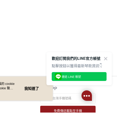
網路銀行／等多元方式進行付款，方視為交易完成。
：結帳手續完成當下不需立刻繳費，但若您需要取消訂單，請聯
付款
的店家。未經商家同意取消之訂單仍視為有效，需透過AFTEE
繳納相關費用。
0，滿NT$899(含以上)免運費
否成功請以「AFTEE先享後付 」之結帳頁面顯示為準，若有關於
功／繳費後需取消欲退款等相關疑問，請聯繫「AFTEE先享後
1取貨
援中心」
https://netprotections.freshdesk.com/support/home
0，滿NT$899(含以上)免運費
項】
恩沛科技股份有限公司提供之「AFTEE先享後付」服務完成之
依本服務之必要範圍內提供個人資料，並將交易相關給付款項請
05，滿NT$899(含以上)免運費
讓予恩沛科技股份有限公司。
個人資料處理事宜，請瀏覽以下網址：
歡迎訂閱我們的LINE官方帳號
件
ee.tw/terms/#terms3
點擊按鈕以獲得最新琴款資訊👇
0，滿NT$899(含以上)免運費
年的使用者請事先徵得法定代理人或監護人之同意方可使用
E先享後付」，若未經同意申辦者引起之損失，本公司不負相關責
島
連結 LINE 帳號
AFTEE先享後付」時，將依據個別帳號之用戶狀況，依本公司
0，滿NT$899(含以上)免運費
 cookie
核予不同之上限額度；若仍有額度不足之情形，本公司將視審查
kie 聲明
我知道了
官方APP
用戶進行身份認證。
市自取
一人註冊多個帳號或使用他人資訊註冊。若發現惡意使用之情
科技股份有限公司將有權停止該用戶之使用額度並採取法律行
免費傳送載點至手機