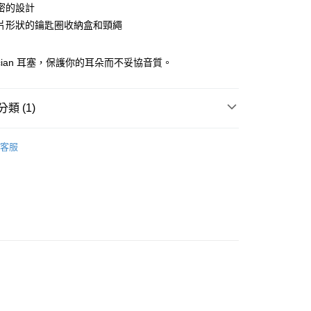
台灣）商業銀行
華泰商業銀行
密的設計
小企業銀行
台中商業銀行
業銀行
永豐商業銀行
業銀行
遠東國際商業銀行
台灣）商業銀行
華泰商業銀行
片形狀的鑰匙圈收納盒和頸繩
業銀行
星展（台灣）商業銀行
業銀行
永豐商業銀行
業銀行
遠東國際商業銀行
際商業銀行
中國信託商業銀行
業銀行
星展（台灣）商業銀行
業銀行
永豐商業銀行
天信用卡公司
際商業銀行
中國信託商業銀行
sician 耳塞，保護你的耳朵而不妥協音質。
業銀行
星展（台灣）商業銀行
天信用卡公司
際商業銀行
中國信託商業銀行
y
天信用卡公司
類 (1)
享後付
lect Shop
生活用品
客服
FTEE先享後付」】
先享後付是「在收到商品之後才付款」的支付方式。 讓您購物簡單
心！
：不需註冊會員、不需綁卡、不需儲值。
：只要手機號碼，簡訊認證，即可結帳。
：先確認商品／服務後，再付款。
付款
EE先享後付」結帳流程】
0，滿NT$899(含以上)免運費
方式選擇「AFTEE先享後付」後，將跳轉至「AFTEE先享後
頁面，進行簡訊認證並確認金額後，即可完成結帳。
家取貨
成立數日內，您將收到繳費通知簡訊。
費通知簡訊後14天內，點擊此簡訊中的連結，可透過四大超商
0，滿NT$899(含以上)免運費