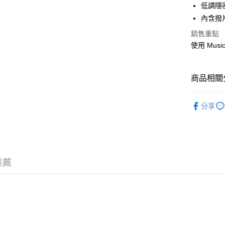
匯豐（
Apple Pay
低調隱
臺灣中
元大商
聯邦商
匯豐（
內含撥
玉山商
街口支付
元大商
聯邦商
台新國
玉山商
銷售重點
元大商
台灣樂
悠遊付
台新國
使用 Mu
玉山商
台灣樂
台新國
Google Pa
台灣樂
全盈+PAY
商品相關分
AFTEE先
音樂禮物｜Se
分享
相關說明
【關於「A
ATM付款
AFTEE
便利好安
１．簡單
２．便利
運送方式
推薦
３．安心
全家取貨
【「AFT
每筆NT$6
１．於結帳
付」結帳
付款後全
２．訂單
３．收到繳
每筆NT$6