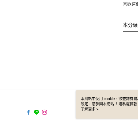
喜歡這
本分類
本網站中使用 cookie，欲查詢有關
設定，請參閱本網站「
隱私權條款
使用 cookie。
了解更多 >