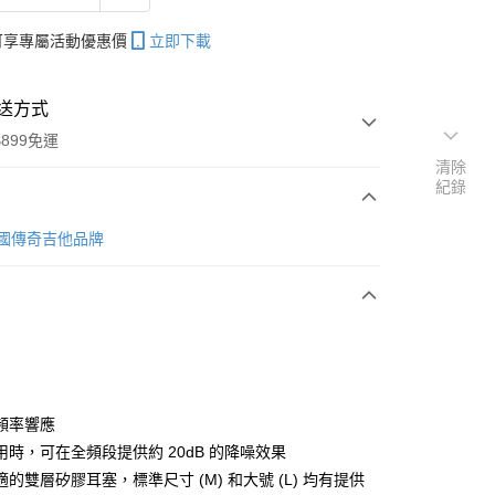
帳可享專屬活動優惠價
立即下載
送方式
899免運
清除
紀錄
次付款
 美國傳奇吉他品牌
期付款
0 利率 每期
NT$326
21家銀行
0 利率 每期
NT$163
21家銀行
庫商業銀行
第一商業銀行
業銀行
彰化商業銀行
 0 利率 每期
NT$81
21家銀行
庫商業銀行
第一商業銀行
業儲蓄銀行
台北富邦商業銀行
業銀行
彰化商業銀行
庫商業銀行
第一商業銀行
付款
華商業銀行
兆豐國際商業銀行
頻率響應
業儲蓄銀行
台北富邦商業銀行
業銀行
彰化商業銀行
小企業銀行
台中商業銀行
用時，可在全頻段提供約 20dB 的降噪效果
華商業銀行
兆豐國際商業銀行
業儲蓄銀行
台北富邦商業銀行
台灣）商業銀行
華泰商業銀行
小企業銀行
台中商業銀行
的雙層矽膠耳塞，標準尺寸 (M) 和大號 (L) 均有提供
華商業銀行
兆豐國際商業銀行
業銀行
遠東國際商業銀行