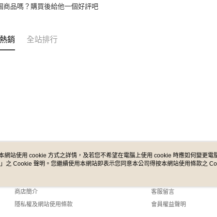
／ATM／
個商品嗎？購買後給他一個好評吧
※ 請注意
7-11取貨
絡購買商品
先享後付
每筆NT$6
※ 交易是
熱銷
全站排行
是否繳費成
付款後7-1
付客戶支
每筆NT$6
【注意事
宅配
１．透過由
交易，需
每筆NT$1
求債權轉
２．關於
宅配 - 配
https://aft
每筆NT$8
３．未成
「AFTE
宅配 - 離
任。
４．使用「
每筆NT$8
本網站使用 cookie 方式之詳情，及若您不希望在電腦上使用 cookie 時應如何變更電腦的
即時審查
」之 Cookie 聲明。您繼續使用本網站即表示您同意本公司得按本網站使用條款之 Coo
關於我們
客服資訊
結果請求
付款後門
５．嚴禁
品牌故事
購物說明
免運費
形，恩沛
商店簡介
客服留言
動。
隱私權及網站使用條款
會員權益聲明