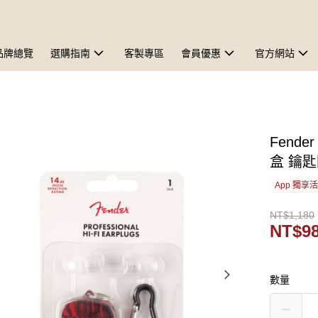
品牌總覽
選購指南
客製專區
會員優惠
官方網站
Fender
盒 鑰
App 獨享
NT$1,180
NT$9
數量