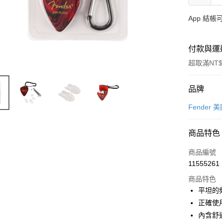
App 結
付款與運
超取滿NT$
付款方式
品牌
信用卡一
Fender
信用卡分
商品特色
3 期 
商品編號
6 期 
合作金
11555261
華南商
12 期
合作金
上海商
商品特色
華南商
合作金
超商取貨
國泰世
平坦的
上海商
華南商
臺灣中
正確使
國泰世
LINE Pay
上海商
匯豐（
臺灣中
內含舒適
國泰世
聯邦商