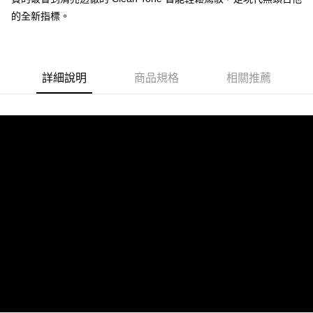
https://aftee.tw/terms/#terms3
３．未成年的使用者請事先徵得法定代理人或監護人之同意方可使用
的全新指標。
「AFTEE先享後付」，若未經同意申辦者引起之損失，本公司不負相關責
任。
４．使用「AFTEE先享後付」時，將依據個別帳號之用戶狀況，依本公司即
時審查核予不同之上限額度；若仍有額度不足之情形，本公司將視審查結果
請求用戶進行身份認證。
詳細說明
商品規格
相關推薦
５．嚴禁一人註冊多個帳號或使用他人資訊註冊。若發現惡意使用之情形，
恩沛科技股份有限公司將有權停止該用戶之使用額度並採取法律行動。