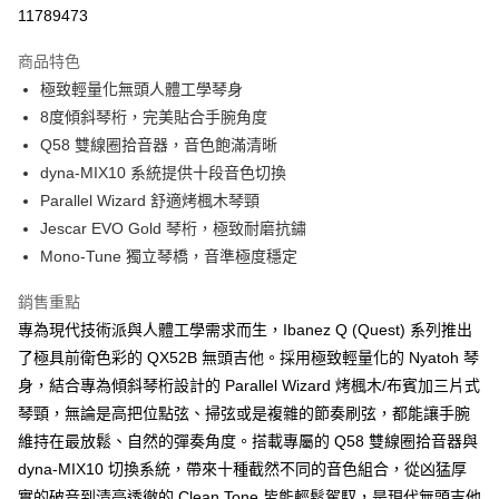
11789473
ATM付款
AFTEE先享後付是「在收到商品之後才付款」的支付方式。 讓您購物簡單
便利好安心！
１．簡單：不需註冊會員、不需綁卡、不需儲值。
商品特色
運送方式
２．便利：只要手機號碼，簡訊認證，即可結帳。
極致輕量化無頭人體工學琴身
３．安心：先確認商品／服務後，再付款。
宅配
8度傾斜琴桁，完美貼合手腕角度
每筆NT$105，滿NT$899(含以上)免運費
【「AFTEE先享後付」結帳流程】
Q58 雙線圈拾音器，音色飽滿清晰
１．於結帳方式選擇「AFTEE先享後付」後，將跳轉至「AFTEE先享後付」
dyna-MIX10 系統提供十段音色切換
免運
結帳頁面，進行簡訊認證並確認金額後，即可完成結帳。
Parallel Wizard 舒適烤楓木琴頸
２．訂單成立數日內，您將收到繳費通知簡訊。
免運費
３．收到繳費通知簡訊後14天內，點擊此簡訊中的連結，可透過四大超商／
Jescar EVO Gold 琴桁，極致耐磨抗鏽
ATM／網路銀行／等多元方式進行付款，方視為交易完成。
宅配 - 離島
Mono-Tune 獨立琴橋，音準極度穩定
※ 請注意：結帳手續完成當下不需立刻繳費，但若您需要取消訂單，請聯絡
每筆NT$80，滿NT$899(含以上)免運費
購買商品的店家。未經商家同意取消之訂單仍視為有效，需透過AFTEE先享
後付繳納相關費用。
銷售重點
付款後門市自取
※ 交易是否成功請以「AFTEE先享後付 」之結帳頁面顯示為準，若有關於
專為現代技術派與人體工學需求而生，Ibanez Q (Quest) 系列推出
是否繳費成功／繳費後需取消欲退款等相關疑問，請聯繫「AFTEE先享後付
免運費
了極具前衛色彩的 QX52B 無頭吉他。採用極致輕量化的 Nyatoh 琴
客戶支援中心」
https://netprotections.freshdesk.com/support/home
身，結合專為傾斜琴桁設計的 Parallel Wizard 烤楓木/布賓加三片式
【注意事項】
琴頸，無論是高把位點弦、掃弦或是複雜的節奏刷弦，都能讓手腕
１．透過由恩沛科技股份有限公司提供之「AFTEE先享後付」服務完成之交
維持在最放鬆、自然的彈奏角度。搭載專屬的 Q58 雙線圈拾音器與
易，需依本服務之必要範圍內提供個人資料，並將交易相關給付款項請求債
權轉讓予恩沛科技股份有限公司。
dyna-MIX10 切換系統，帶來十種截然不同的音色組合，從凶猛厚
２．關於個人資料處理事宜，請瀏覽以下網址：
實的破音到清亮透徹的 Clean Tone 皆能輕鬆駕馭，是現代無頭吉他