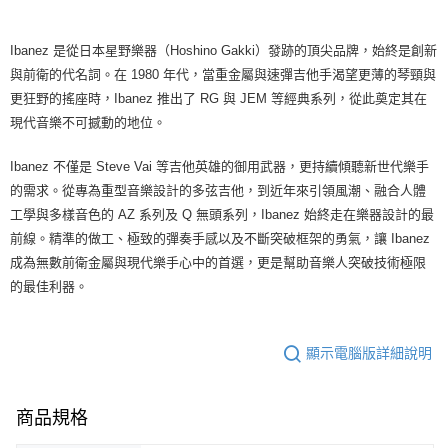
Ibanez 是從日本星野樂器（Hoshino Gakki）發跡的頂尖品牌，始終是創新
與前衛的代名詞。在 1980 年代，當重金屬與速彈吉他手渴望更薄的琴頸與
更狂野的搖座時，Ibanez 推出了 RG 與 JEM 等經典系列，從此奠定其在
現代音樂不可撼動的地位。
Ibanez 不僅是 Steve Vai 等吉他英雄的御用武器，更持續傾聽新世代樂手
的需求。從專為重型音樂設計的多弦吉他，到近年來引領風潮、融合人體
工學與多樣音色的 AZ 系列及 Q 無頭系列，Ibanez 始終走在樂器設計的最
前線。精準的做工、極致的彈奏手感以及不斷突破框架的勇氣，讓 Ibanez
成為無數前衛金屬與現代樂手心中的首選，更是幫助音樂人突破技術極限
的最佳利器。
顯示電腦版詳細說明
商品規格