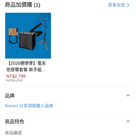
信用卡一次付款
商品加價購 (1)
查看全部
信用卡分期付款
3 期 0 利率 每期
NT$11,600
21家銀行
6 期 0 利率 每期
NT$5,800
21家銀行
合作金庫商業銀行
第一商業銀行
華南商業銀行
彰化商業銀行
12 期 0 利率 每期
NT$2,900
21家銀行
合作金庫商業銀行
第一商業銀行
上海商業儲蓄銀行
台北富邦商業銀行
華南商業銀行
彰化商業銀行
合作金庫商業銀行
第一商業銀行
LINE Pay
國泰世華商業銀行
兆豐國際商業銀行
上海商業儲蓄銀行
台北富邦商業銀行
華南商業銀行
彰化商業銀行
臺灣中小企業銀行
台中商業銀行
國泰世華商業銀行
兆豐國際商業銀行
【2026開學季】電吉
Apple Pay
上海商業儲蓄銀行
台北富邦商業銀行
匯豐（台灣）商業銀行
華泰商業銀行
臺灣中小企業銀行
台中商業銀行
他發聲套餐 新手組合
國泰世華商業銀行
兆豐國際商業銀行
聯邦商業銀行
遠東國際商業銀行
匯豐（台灣）商業銀行
華泰商業銀行
包
NT$2,799
街口支付
臺灣中小企業銀行
台中商業銀行
元大商業銀行
永豐商業銀行
NT$3,930
聯邦商業銀行
遠東國際商業銀行
匯豐（台灣）商業銀行
華泰商業銀行
玉山商業銀行
星展（台灣）商業銀行
悠遊付
元大商業銀行
永豐商業銀行
聯邦商業銀行
遠東國際商業銀行
台新國際商業銀行
中國信託商業銀行
玉山商業銀行
星展（台灣）商業銀行
品牌
元大商業銀行
永豐商業銀行
台灣樂天信用卡公司
Google Pay
台新國際商業銀行
中國信託商業銀行
玉山商業銀行
星展（台灣）商業銀行
Ibanez 日本頂級職人品牌
台灣樂天信用卡公司
台新國際商業銀行
中國信託商業銀行
全盈+PAY
台灣樂天信用卡公司
商品特色
AFTEE先享後付
相關說明
商品編號
【關於「AFTEE先享後付」】