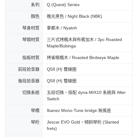
系列
Q (Quest) Series
顏色
晚光黑色 / Night Black (NBK)
琴身材質
拿都木 / Nyatoh
琴頸材質
三片式烤楓木與布賓加木 / 3pc Roasted
Maple/Bubinga
指板材質
烤雀眼楓木 / Roasted Birdseye Maple
前段拾音器
Q58 (H) 雙線圈
後段拾音器
Q58 (H) 雙線圈
切換系統
五段切換，搭配 dyna-MIX10 系統與 Alter
Switch
琴橋
Ibanez Mono-Tune bridge 無搖座
琴桁
Jescar EVO Gold，傾斜琴桁 (Slanted
frets)