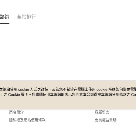
全家取貨
【「AFT
每筆NT$6
１．於結帳
熱銷
全站排行
付」結帳
付款後全
２．訂單
３．收到繳
每筆NT$6
／ATM／
※ 請注意
7-11取貨
絡購買商品
先享後付
每筆NT$6
※ 交易是
是否繳費成
付款後7-1
付客戶支
每筆NT$6
【注意事
宅配
１．透過由
本網站使用 cookie 方式之詳情，及若您不希望在電腦上使用 cookie 時應如何變更電腦的
交易，需
每筆NT$1
」之 Cookie 聲明。您繼續使用本網站即表示您同意本公司得按本網站使用條款之 Coo
關於我們
客服資訊
求債權轉
２．關於
宅配 - 配
品牌故事
購物說明
https://aft
每筆NT$8
商店簡介
客服留言
３．未成
「AFTE
隱私權及網站使用條款
會員權益聲明
宅配 - 離
任。
聯絡我們
４．使用「
每筆NT$8
即時審查