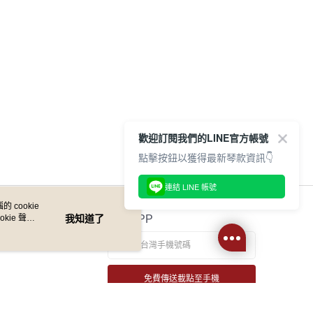
付款
EE先享後付」結帳流程】
0，滿NT$899(含以上)免運費
方式選擇「AFTEE先享後付」後，將跳轉至「AFTEE先享後
頁面，進行簡訊認證並確認金額後，即可完成結帳。
家取貨
成立數日內，您將收到繳費通知簡訊。
費通知簡訊後14天內，點擊此簡訊中的連結，可透過四大超商
0，滿NT$899(含以上)免運費
網路銀行／等多元方式進行付款，方視為交易完成。
：結帳手續完成當下不需立刻繳費，但若您需要取消訂單，請聯
付款
的店家。未經商家同意取消之訂單仍視為有效，需透過AFTEE
繳納相關費用。
0，滿NT$899(含以上)免運費
否成功請以「AFTEE先享後付 」之結帳頁面顯示為準，若有關於
歡迎訂閱我們的LINE官方帳號
功／繳費後需取消欲退款等相關疑問，請聯繫「AFTEE先享後
1取貨
點擊按鈕以獲得最新琴款資訊👇
援中心」
https://netprotections.freshdesk.com/support/home
0，滿NT$899(含以上)免運費
項】
連結 LINE 帳號
恩沛科技股份有限公司提供之「AFTEE先享後付」服務完成之
 cookie
依本服務之必要範圍內提供個人資料，並將交易相關給付款項請
05，滿NT$899(含以上)免運費
kie 聲明
我知道了
官方APP
讓予恩沛科技股份有限公司。
個人資料處理事宜，請瀏覽以下網址：
件
ee.tw/terms/#terms3
0，滿NT$899(含以上)免運費
年的使用者請事先徵得法定代理人或監護人之同意方可使用
E先享後付」，若未經同意申辦者引起之損失，本公司不負相關責
免費傳送載點至手機
島
AFTEE先享後付」時，將依據個別帳號之用戶狀況，依本公司
0，滿NT$899(含以上)免運費
核予不同之上限額度；若仍有額度不足之情形，本公司將視審查