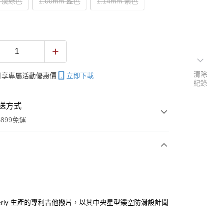
m 淡綠色
1.00mm 藍色
1.14mm 紫色
清除
帳可享專屬活動優惠價
立即下載
紀錄
送方式
899免運
次付款
期付款
0 利率 每期
NT$13
21家銀行
verly 生產的專利吉他撥片，以其中央星型鏤空防滑設計聞
0 利率 每期
NT$6
21家銀行
庫商業銀行
第一商業銀行