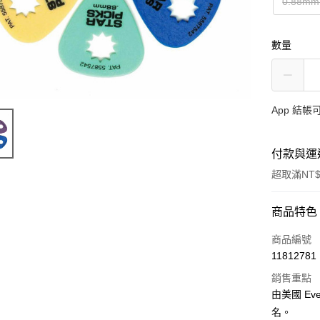
0.88m
數量
App 結
付款與運
超取滿NT$
付款方式
商品特色
信用卡一
商品編號
11812781
信用卡分
銷售重點
3 期 
由美國 E
6 期 
合作金
名。