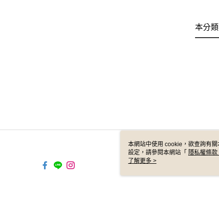
本分類
本網站中使用 cookie，欲查詢有關
設定，請參閱本網站「
隱私權條款
使用 cookie。
了解更多 >