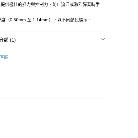
業銀行
彰化商業銀行
 0 利率 每期
NT$3
21家銀行
能提供極佳的抓力與控制力，防止流汗或激烈彈奏時手
庫商業銀行
第一商業銀行
業儲蓄銀行
台北富邦商業銀行
業銀行
彰化商業銀行
庫商業銀行
第一商業銀行
付款
華商業銀行
兆豐國際商業銀行
業儲蓄銀行
台北富邦商業銀行
厚度（0.50mm 至 1.14mm），以不同顏色標示。
業銀行
彰化商業銀行
小企業銀行
台中商業銀行
華商業銀行
兆豐國際商業銀行
業儲蓄銀行
台北富邦商業銀行
台灣）商業銀行
華泰商業銀行
小企業銀行
台中商業銀行
華商業銀行
兆豐國際商業銀行
業銀行
遠東國際商業銀行
台灣）商業銀行
華泰商業銀行
小企業銀行
台中商業銀行
類 (1)
業銀行
永豐商業銀行
業銀行
遠東國際商業銀行
台灣）商業銀行
華泰商業銀行
業銀行
星展（台灣）商業銀行
業銀行
永豐商業銀行
彈片｜Pick
彈片｜Pick
業銀行
遠東國際商業銀行
際商業銀行
中國信託商業銀行
業銀行
星展（台灣）商業銀行
客服
業銀行
永豐商業銀行
天信用卡公司
際商業銀行
中國信託商業銀行
業銀行
星展（台灣）商業銀行
天信用卡公司
際商業銀行
中國信託商業銀行
y
天信用卡公司
享後付
FTEE先享後付」】
先享後付是「在收到商品之後才付款」的支付方式。 讓您購物簡單
心！
：不需註冊會員、不需綁卡、不需儲值。
：只要手機號碼，簡訊認證，即可結帳。
：先確認商品／服務後，再付款。