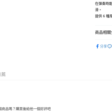
華南商
12 期
在彈奏時
合作金
上海商
華南商
滑。
合作金
超商取貨
國泰世
上海商
提供 6 種
華南商
臺灣中
國泰世
LINE Pay
上海商
匯豐（
臺灣中
國泰世
聯邦商
匯豐（
Apple Pay
臺灣中
商品相關分
元大商
聯邦商
匯豐（
玉山商
街口支付
元大商
吉他配件
聯邦商
台新國
玉山商
分享
元大商
台灣樂
悠遊付
台新國
玉山商
台灣樂
台新國
Google Pa
台灣樂
全盈+PAY
推薦
AFTEE先
相關說明
【關於「A
ATM付款
AFTEE
便利好安
１．簡單
２．便利
運送方式
個商品嗎？購買後給他一個好評吧
３．安心