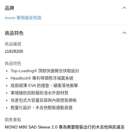
付款方式
品牌
信用卡一次付款
mono 軍用級吉他袋
信用卡分期付款
3 期 0 利率 每期
NT$2,126
21家銀行
商品特色
6 期 0 利率 每期
NT$1,063
21家銀行
合作金庫商業銀行
第一商業銀行
商品編號
華南商業銀行
彰化商業銀行
12 期 0 利率 每期
NT$531
21家銀行
合作金庫商業銀行
第一商業銀行
11828205
上海商業儲蓄銀行
台北富邦商業銀行
華南商業銀行
彰化商業銀行
合作金庫商業銀行
第一商業銀行
LINE Pay
國泰世華商業銀行
兆豐國際商業銀行
上海商業儲蓄銀行
台北富邦商業銀行
商品特色
華南商業銀行
彰化商業銀行
臺灣中小企業銀行
台中商業銀行
國泰世華商業銀行
兆豐國際商業銀行
Top-Loading® 頂部快速開合快取設計
Apple Pay
上海商業儲蓄銀行
台北富邦商業銀行
匯豐（台灣）商業銀行
華泰商業銀行
臺灣中小企業銀行
台中商業銀行
國泰世華商業銀行
兆豐國際商業銀行
Headlock® 專利琴頸懸浮減震系統
聯邦商業銀行
遠東國際商業銀行
匯豐（台灣）商業銀行
華泰商業銀行
街口支付
臺灣中小企業銀行
台中商業銀行
元大商業銀行
永豐商業銀行
底部超薄 EVA 防撞墊，緩衝落地衝擊
聯邦商業銀行
遠東國際商業銀行
匯豐（台灣）商業銀行
華泰商業銀行
玉山商業銀行
星展（台灣）商業銀行
悠遊付
軍規級防刮耐磨防潑水外部材質
元大商業銀行
永豐商業銀行
聯邦商業銀行
遠東國際商業銀行
台新國際商業銀行
中國信託商業銀行
玉山商業銀行
星展（台灣）商業銀行
信差包式大容量前袋與內部透氣網格
元大商業銀行
永豐商業銀行
台灣樂天信用卡公司
Google Pay
台新國際商業銀行
中國信託商業銀行
輕量化設計，木吉他輕裝通勤首選
玉山商業銀行
星展（台灣）商業銀行
台灣樂天信用卡公司
台新國際商業銀行
中國信託商業銀行
全盈+PAY
銷售重點
台灣樂天信用卡公司
AFTEE先享後付
MONO M80 SAD Sleeve 2.0 專為需要輕裝出行的木吉他與民謠吉