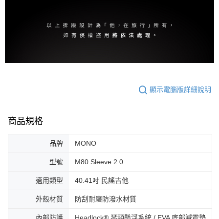
顯示電腦版詳細說明
商品規格
品牌
MONO
型號
M80 Sleeve 2.0
適用類型
40.41吋 民謠吉他
外殼材質
防刮耐磨防潑水材質
內部防護
Headlock® 琴頸懸浮系統 / EVA 底部減震墊