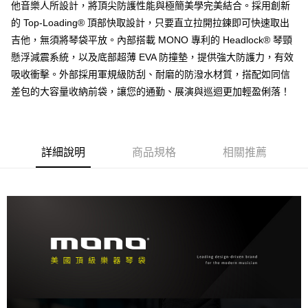
相關說明
他音樂人所設計，將頂尖防護性能與極簡美學完美結合。採用創新
【關於「AFTEE先享後付」】
的 Top-Loading® 頂部快取設計，只要直立拉開拉鍊即可快速取出
ATM付款
AFTEE先享後付是「在收到商品之後才付款」的支付方式。 讓您購物簡單
吉他，無須將琴袋平放。內部搭載 MONO 專利的 Headlock® 琴頸
便利好安心！
１．簡單：不需註冊會員、不需綁卡、不需儲值。
懸浮減震系統，以及底部超薄 EVA 防撞墊，提供強大防護力，有效
運送方式
２．便利：只要手機號碼，簡訊認證，即可結帳。
吸收衝擊。外部採用軍規級防刮、耐磨的防潑水材質，搭配如同信
３．安心：先確認商品／服務後，再付款。
宅配
差包的大容量收納前袋，讓您的通勤、展演與巡迴更加輕盈俐落！
每筆NT$105，滿NT$899(含以上)免運費
【「AFTEE先享後付」結帳流程】
１．於結帳方式選擇「AFTEE先享後付」後，將跳轉至「AFTEE先享後付」
宅配 - 離島
結帳頁面，進行簡訊認證並確認金額後，即可完成結帳。
２．訂單成立數日內，您將收到繳費通知簡訊。
每筆NT$80，滿NT$899(含以上)免運費
詳細說明
商品規格
相關推薦
３．收到繳費通知簡訊後14天內，點擊此簡訊中的連結，可透過四大超商／
ATM／網路銀行／等多元方式進行付款，方視為交易完成。
付款後門市自取
※ 請注意：結帳手續完成當下不需立刻繳費，但若您需要取消訂單，請聯絡
免運費
購買商品的店家。未經商家同意取消之訂單仍視為有效，需透過AFTEE先享
後付繳納相關費用。
※ 交易是否成功請以「AFTEE先享後付 」之結帳頁面顯示為準，若有關於
是否繳費成功／繳費後需取消欲退款等相關疑問，請聯繫「AFTEE先享後付
客戶支援中心」
https://netprotections.freshdesk.com/support/home
【注意事項】
１．透過由恩沛科技股份有限公司提供之「AFTEE先享後付」服務完成之交
易，需依本服務之必要範圍內提供個人資料，並將交易相關給付款項請求債
權轉讓予恩沛科技股份有限公司。