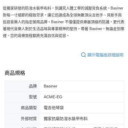
https://aftee.tw/terms/#terms3
３．未成年的使用者請事先徵得法定代理人或監護人之同意方可使用
從獨家研發的防潑水裝甲布料，到講究人體工學的減壓背負系統，Basiner
「AFTEE先享後付」，若未經同意申辦者引起之損失，本公司不負相關責
對每一寸細節的極致苛求，讓它迅速成為全球無數頂尖吉他手、貝斯手與
任。
４．使用「AFTEE先享後付」時，將依據個別帳號之用戶狀況，依本公司即
巡迴音樂人的指定御用品牌。Basiner 不僅僅提供樂器頂級的防護，更代表
時審查核予不同之上限額度；若仍有額度不足之情形，本公司將視審查結果
著現代音樂人對於生活品味與專業精神的堅持。帶著 Basiner，無論走到哪
請求用戶進行身份認證。
裡，您的音樂旅程都將充滿自信與從容。
５．嚴禁一人註冊多個帳號或使用他人資訊註冊。若發現惡意使用之情形，
恩沛科技股份有限公司將有權停止該用戶之使用額度並採取法律行動。
顯示電腦版詳細說明
商品規格
品牌
Basiner
型號
ACME-EG
商品類型
電吉他琴袋
外部材質
獨家抗磨防潑水裝甲布料