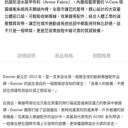
抗磨防潑水裝甲布料（Armor Fabric），內層搭載厚實的 V-Core 吸
ATM付款
AFTEE先享後付是「在收到商品之後才付款」的支付方式。 讓您購物簡單
震緩衝系統與天鵝絨內裡，全面守護您的愛琴。精心設計的大容量
便利好安心！
１．簡單：不需註冊會員、不需綁卡、不需儲值。
立體前口袋，可輕鬆收納導線、效果器等配件；結合人體工學的減
運送方式
２．便利：只要手機號碼，簡訊認證，即可結帳。
壓雙肩背帶，讓您在城市通勤或長途巡迴中都能保持無比舒適。這
３．安心：先確認商品／服務後，再付款。
宅配
不只是一個琴袋，更是您音樂旅程中最可靠的質感裝備。
每筆NT$105，滿NT$899(含以上)免運費
【「AFTEE先享後付」結帳流程】
１．於結帳方式選擇「AFTEE先享後付」後，將跳轉至「AFTEE先享後付」
宅配 - 離島
結帳頁面，進行簡訊認證並確認金額後，即可完成結帳。
２．訂單成立數日內，您將收到繳費通知簡訊。
每筆NT$80，滿NT$899(含以上)免運費
詳細說明
商品規格
相關推薦
３．收到繳費通知簡訊後14天內，點擊此簡訊中的連結，可透過四大超商／
ATM／網路銀行／等多元方式進行付款，方視為交易完成。
付款後門市自取
※ 請注意：結帳手續完成當下不需立刻繳費，但若您需要取消訂單，請聯絡
免運費
購買商品的店家。未經商家同意取消之訂單仍視為有效，需透過AFTEE先享
Basiner 創立於 2013 年，是一支來自台灣、放眼全球的創新樂器配件品
後付繳納相關費用。
※ 交易是否成功請以「AFTEE先享後付 」之結帳頁面顯示為準，若有關於
牌。Basiner 的誕生源自於一個簡單卻深刻的理念：「音樂人的裝備，不應
是否繳費成功／繳費後需取消欲退款等相關疑問，請聯繫「AFTEE先享後付
該在保護性與設計感之間妥協。」
客戶支援中心」
https://netprotections.freshdesk.com/support/home
【注意事項】
在過去，樂器琴袋往往只能在笨重的飛行箱或是毫無防護力的軟袋中做選
１．透過由恩沛科技股份有限公司提供之「AFTEE先享後付」服務完成之交
擇。Basiner 團隊打破了這個僵局，將時尚產業的剪裁美學、戶外裝備的耐
易，需依本服務之必要範圍內提供個人資料，並將交易相關給付款項請求債
用機能，完美融入樂器配件的設計中。其最具代表性的 ACME 系列琴袋，
權轉讓予恩沛科技股份有限公司。
２．關於個人資料處理事宜，請瀏覽以下網址：
一經推出便在國際市場上引發熱烈迴響，更榮獲國際設計大獎的肯定。