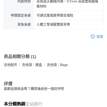
內部材質
高質感天鵝絨內裡、V-Core 高密度吸震緩
衝材料
琴頸固定系統
可調式魔鬼氈琴頸支撐枕
背負系統
人體工學減壓雙肩背帶
客服
商品相關分類 (1)
吉他配件
吉他袋｜硬盒
吉他袋｜Bags
評價
喜歡這個商品嗎？購買後給他一個好評吧
本分類熱銷
全站排行