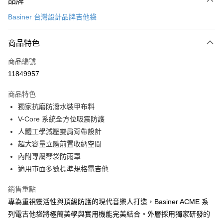
品牌
信用卡一次付款
Basiner 台灣設計品牌吉他袋
信用卡分期付款
3 期 0 利率 每期
NT$2,300
21家銀行
商品特色
6 期 0 利率 每期
NT$1,150
21家銀行
合作金庫商業銀行
第一商業銀行
商品編號
華南商業銀行
彰化商業銀行
12 期 0 利率 每期
NT$575
21家銀行
合作金庫商業銀行
第一商業銀行
11849957
上海商業儲蓄銀行
台北富邦商業銀行
華南商業銀行
彰化商業銀行
合作金庫商業銀行
第一商業銀行
LINE Pay
國泰世華商業銀行
兆豐國際商業銀行
上海商業儲蓄銀行
台北富邦商業銀行
商品特色
華南商業銀行
彰化商業銀行
臺灣中小企業銀行
台中商業銀行
國泰世華商業銀行
兆豐國際商業銀行
獨家抗磨防潑水裝甲布料
Apple Pay
上海商業儲蓄銀行
台北富邦商業銀行
匯豐（台灣）商業銀行
華泰商業銀行
臺灣中小企業銀行
台中商業銀行
國泰世華商業銀行
兆豐國際商業銀行
V-Core 系統全方位吸震防護
聯邦商業銀行
遠東國際商業銀行
匯豐（台灣）商業銀行
華泰商業銀行
街口支付
臺灣中小企業銀行
台中商業銀行
元大商業銀行
永豐商業銀行
人體工學減壓雙肩背帶設計
聯邦商業銀行
遠東國際商業銀行
匯豐（台灣）商業銀行
華泰商業銀行
玉山商業銀行
星展（台灣）商業銀行
悠遊付
超大容量立體前置收納空間
元大商業銀行
永豐商業銀行
聯邦商業銀行
遠東國際商業銀行
台新國際商業銀行
中國信託商業銀行
玉山商業銀行
星展（台灣）商業銀行
內附專屬琴袋防雨罩
元大商業銀行
永豐商業銀行
台灣樂天信用卡公司
Google Pay
台新國際商業銀行
中國信託商業銀行
適用市面多數標準規格電吉他
玉山商業銀行
星展（台灣）商業銀行
台灣樂天信用卡公司
台新國際商業銀行
中國信託商業銀行
全盈+PAY
銷售重點
台灣樂天信用卡公司
AFTEE先享後付
專為重視靈活性與頂級防護的現代音樂人打造，Basiner ACME 系
相關說明
列電吉他袋將極簡美學與實用機能完美結合。外層採用獨家研發的
【關於「AFTEE先享後付」】