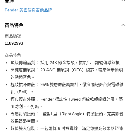
品牌
信用卡一次付款
Fender 美國傳奇吉他品牌
信用卡分期付款
3 期 0 利率 每期
NT$266
21家銀行
商品特色
6 期 0 利率 每期
NT$133
21家銀行
合作金庫商業銀行
第一商業銀行
商品編號
華南商業銀行
彰化商業銀行
12 期 0 利率 每期
NT$66
21家銀行
合作金庫商業銀行
第一商業銀行
11892993
上海商業儲蓄銀行
台北富邦商業銀行
華南商業銀行
彰化商業銀行
合作金庫商業銀行
第一商業銀行
超商取貨付款
國泰世華商業銀行
兆豐國際商業銀行
上海商業儲蓄銀行
台北富邦商業銀行
商品特色
華南商業銀行
彰化商業銀行
臺灣中小企業銀行
台中商業銀行
國泰世華商業銀行
兆豐國際商業銀行
頂級傳輸品質： 採用 24K 鍍金接頭，抗氧化且訊號傳導無損。
LINE Pay
上海商業儲蓄銀行
台北富邦商業銀行
匯豐（台灣）商業銀行
華泰商業銀行
臺灣中小企業銀行
台中商業銀行
國泰世華商業銀行
兆豐國際商業銀行
高純度無氧銅： 20 AWG 無氧銅（OFC）線芯，帶來清晰透明
聯邦商業銀行
遠東國際商業銀行
匯豐（台灣）商業銀行
華泰商業銀行
Apple Pay
臺灣中小企業銀行
台中商業銀行
元大商業銀行
永豐商業銀行
的動態音色。
聯邦商業銀行
遠東國際商業銀行
匯豐（台灣）商業銀行
華泰商業銀行
玉山商業銀行
星展（台灣）商業銀行
街口支付
極致抗噪屏蔽： 95% 雙層屏蔽網設計，徹底隔絕舞台與電磁雜
元大商業銀行
永豐商業銀行
聯邦商業銀行
遠東國際商業銀行
台新國際商業銀行
中國信託商業銀行
玉山商業銀行
星展（台灣）商業銀行
訊（EMI）。
元大商業銀行
永豐商業銀行
台灣樂天信用卡公司
悠遊付
台新國際商業銀行
中國信託商業銀行
經典復古外觀： Fender 標誌性 Tweed 斜紋軟呢編織外層，堅
玉山商業銀行
星展（台灣）商業銀行
台灣樂天信用卡公司
台新國際商業銀行
中國信託商業銀行
Google Pay
固防刮、不打結。
台灣樂天信用卡公司
專屬訂製接頭： L型對L型（Right Angle）特製接頭，完美節省
全盈+PAY
效果器盤空間。
AFTEE先享後付
超值雙入包裝： 一包兩條 6 吋短導線，滿足你擴充效果器矩陣