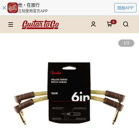
他，在旅行
開啟APP
立刻使用官方APP
0
1
/
3