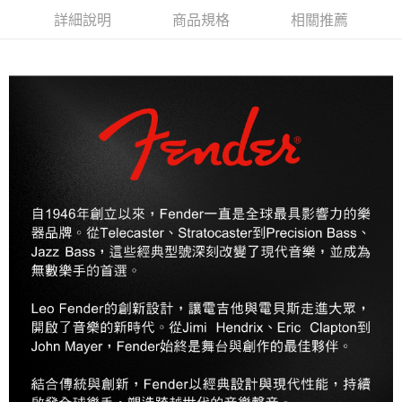
權轉讓予恩沛科技股份有限公司。
宅配 - 配件
２．關於個人資料處理事宜，請瀏覽以下網址：
詳細說明
商品規格
相關推薦
每筆NT$80，滿NT$899(含以上)免運費
https://aftee.tw/terms/#terms3
３．未成年的使用者請事先徵得法定代理人或監護人之同意方可使用
宅配 - 離島
「AFTEE先享後付」，若未經同意申辦者引起之損失，本公司不負相關責
任。
每筆NT$80，滿NT$899(含以上)免運費
４．使用「AFTEE先享後付」時，將依據個別帳號之用戶狀況，依本公司即
時審查核予不同之上限額度；若仍有額度不足之情形，本公司將視審查結果
付款後門市自取
請求用戶進行身份認證。
免運費
５．嚴禁一人註冊多個帳號或使用他人資訊註冊。若發現惡意使用之情形，
恩沛科技股份有限公司將有權停止該用戶之使用額度並採取法律行動。
國家/地區配送
查看運費