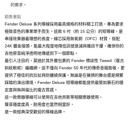
相關說明
的需求。
【關於「AFTEE先享後付」】
ATM付款
AFTEE先享後付是「在收到商品之後才付款」的支付方式。 讓您購物簡單
銷售重點
便利好安心！
Fender Deluxe 系列導線採用最高規格的材料精工打造，專為要求
１．簡單：不需註冊會員、不需綁卡、不需儲值。
運送方式
極致音色的專業樂手而生。這款 6 吋（約 15 公分）的短導線，是
２．便利：只要手機號碼，簡訊認證，即可結帳。
３．安心：先確認商品／服務後，再付款。
串接效果器最理想的長度。線芯採用無氧銅（OFC）材質，搭配
全家取貨付款
24K 鍍金接頭，能最大程度地降低訊號衰減與雜訊干擾，確保你的
每筆NT$60，滿NT$899(含以上)免運費
【「AFTEE先享後付」結帳流程】
１．於結帳方式選擇「AFTEE先享後付」後，將跳轉至「AFTEE先享後付」
吉他原音純淨透明地傳遞到下一個節點。
付款後全家取貨
結帳頁面，進行簡訊認證並確認金額後，即可完成結帳。
最引人注目的，莫過於其外層包裹的 Fender 標誌性 Tweed（復古
２．訂單成立數日內，您將收到繳費通知簡訊。
每筆NT$60，滿NT$899(含以上)免運費
斜紋軟呢）編織網。這不僅向 Fender 50 年代的傳奇音箱致敬，更
３．收到繳費通知簡訊後14天內，點擊此簡訊中的連結，可透過四大超商／
ATM／網路銀行／等多元方式進行付款，方視為交易完成。
提供了極佳的抗拉扯與防纏繞保護。無論是在擁擠的舞台還是頻繁
7-11取貨付款
※ 請注意：結帳手續完成當下不需立刻繳費，但若您需要取消訂單，請聯絡
踩踏的演出環境，Fender Deluxe 短導線都能提供最堅如磐石的穩
每筆NT$60，滿NT$899(含以上)免運費
購買商品的店家。未經商家同意取消之訂單仍視為有效，需透過AFTEE先享
定度與無與倫比的復古質感。
後付繳納相關費用。
付款後7-11取貨
※ 交易是否成功請以「AFTEE先享後付 」之結帳頁面顯示為準，若有關於
這一款樂器導線可以使用在吉他貝斯等相關樂器使用，
是否繳費成功／繳費後需取消欲退款等相關疑問，請聯繫「AFTEE先享後付
每筆NT$60，滿NT$899(含以上)免運費
聲音穩度度高、耐用度也當然相當好，
客戶支援中心」
https://netprotections.freshdesk.com/support/home
是一款經典深受歡迎的導線品牌。
宅配
【注意事項】
１．透過由恩沛科技股份有限公司提供之「AFTEE先享後付」服務完成之交
每筆NT$105，滿NT$899(含以上)免運費
易，需依本服務之必要範圍內提供個人資料，並將交易相關給付款項請求債