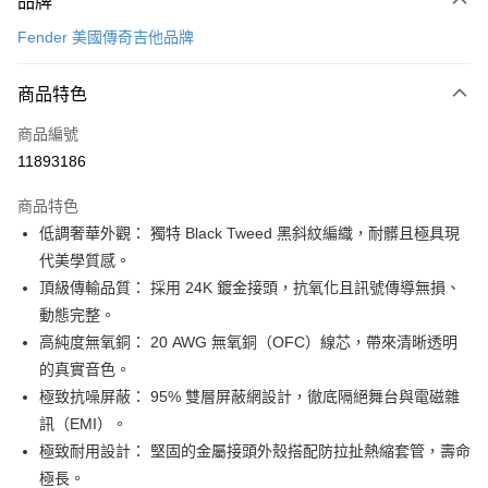
品牌
信用卡一次付款
Fender 美國傳奇吉他品牌
信用卡分期付款
3 期 0 利率 每期
NT$266
21家銀行
商品特色
6 期 0 利率 每期
NT$133
21家銀行
合作金庫商業銀行
第一商業銀行
商品編號
華南商業銀行
彰化商業銀行
12 期 0 利率 每期
NT$66
21家銀行
合作金庫商業銀行
第一商業銀行
11893186
上海商業儲蓄銀行
台北富邦商業銀行
華南商業銀行
彰化商業銀行
合作金庫商業銀行
第一商業銀行
超商取貨付款
國泰世華商業銀行
兆豐國際商業銀行
上海商業儲蓄銀行
台北富邦商業銀行
商品特色
華南商業銀行
彰化商業銀行
臺灣中小企業銀行
台中商業銀行
國泰世華商業銀行
兆豐國際商業銀行
低調奢華外觀： 獨特 Black Tweed 黑斜紋編織，耐髒且極具現
LINE Pay
上海商業儲蓄銀行
台北富邦商業銀行
匯豐（台灣）商業銀行
華泰商業銀行
臺灣中小企業銀行
台中商業銀行
國泰世華商業銀行
兆豐國際商業銀行
代美學質感。
聯邦商業銀行
遠東國際商業銀行
匯豐（台灣）商業銀行
華泰商業銀行
Apple Pay
臺灣中小企業銀行
台中商業銀行
元大商業銀行
永豐商業銀行
頂級傳輸品質： 採用 24K 鍍金接頭，抗氧化且訊號傳導無損、
聯邦商業銀行
遠東國際商業銀行
匯豐（台灣）商業銀行
華泰商業銀行
玉山商業銀行
星展（台灣）商業銀行
街口支付
動態完整。
元大商業銀行
永豐商業銀行
聯邦商業銀行
遠東國際商業銀行
台新國際商業銀行
中國信託商業銀行
玉山商業銀行
星展（台灣）商業銀行
高純度無氧銅： 20 AWG 無氧銅（OFC）線芯，帶來清晰透明
元大商業銀行
永豐商業銀行
台灣樂天信用卡公司
悠遊付
台新國際商業銀行
中國信託商業銀行
的真實音色。
玉山商業銀行
星展（台灣）商業銀行
台灣樂天信用卡公司
台新國際商業銀行
中國信託商業銀行
Google Pay
極致抗噪屏蔽： 95% 雙層屏蔽網設計，徹底隔絕舞台與電磁雜
台灣樂天信用卡公司
訊（EMI）。
全盈+PAY
極致耐用設計： 堅固的金屬接頭外殼搭配防拉扯熱縮套管，壽命
AFTEE先享後付
極長。