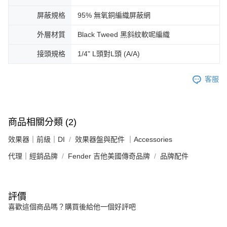
屏蔽規格
95% 無氧銅編織屏蔽網
外層材質
Black Tweed 黑斜紋軟呢編織
接頭規格
1/4" L頭對L頭 (A/A)
客服
商品相關分類 (2)
效果器｜前級｜DI
效果器盤與配件 ｜Accessories
代理｜經銷品牌
Fender 吉他美國傳奇品牌
品牌配件
評價
喜歡這個商品嗎？購買後給他一個好評吧