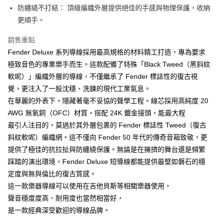
相關說明
防纏繞不打結： 頂級編織外層提供絕佳的手感與物理保護，收納
【關於「AFTEE先享後付」】
更順手。
ATM付款
AFTEE先享後付是「在收到商品之後才付款」的支付方式。 讓您購物簡單
便利好安心！
銷售重點
１．簡單：不需註冊會員、不需綁卡、不需儲值。
運送方式
Fender Deluxe 系列導線採用最高規格的材料精工打造，專為要求
２．便利：只要手機號碼，簡訊認證，即可結帳。
３．安心：先確認商品／服務後，再付款。
極致音色的專業樂手而生。這款配備了特殊「Black Tweed（黑斜紋
全家取貨付款
軟呢）」編織外層的導線，不僅繼承了 Fender 標誌性的復古視
每筆NT$60，滿NT$899(含以上)免運費
【「AFTEE先享後付」結帳流程】
１．於結帳方式選擇「AFTEE先享後付」後，將跳轉至「AFTEE先享後付」
覺，更注入了一股沈穩、洗鍊的現代工業氣息。
付款後全家取貨
結帳頁面，進行簡訊認證並確認金額後，即可完成結帳。
在華麗的外表下，隱藏著毫不妥協的聲學工程。線芯採用高純度 20
２．訂單成立數日內，您將收到繳費通知簡訊。
每筆NT$60，滿NT$899(含以上)免運費
AWG 無氧銅（OFC）材質，搭配 24K 鍍金接頭，能最大程
３．收到繳費通知簡訊後14天內，點擊此簡訊中的連結，可透過四大超商／
ATM／網路銀行／等多元方式進行付款，方視為交易完成。
最引人注目的，莫過於其外層包裹的 Fender 標誌性 Tweed（復古
7-11取貨付款
※ 請注意：結帳手續完成當下不需立刻繳費，但若您需要取消訂單，請聯絡
斜紋軟呢）編織網。這不僅向 Fender 50 年代的傳奇音箱致敬，更
每筆NT$60，滿NT$899(含以上)免運費
購買商品的店家。未經商家同意取消之訂單仍視為有效，需透過AFTEE先享
提供了極佳的抗拉扯與防纏繞保護。無論是在擁擠的舞台還是頻繁
後付繳納相關費用。
付款後7-11取貨
※ 交易是否成功請以「AFTEE先享後付 」之結帳頁面顯示為準，若有關於
踩踏的演出環境，Fender Deluxe 短導線都能提供最堅如磐石的穩
是否繳費成功／繳費後需取消欲退款等相關疑問，請聯繫「AFTEE先享後付
每筆NT$60，滿NT$899(含以上)免運費
定度與無與倫比的復古質感。
客戶支援中心」
https://netprotections.freshdesk.com/support/home
這一款樂器導線可以使用在吉他貝斯等相關樂器使用，
宅配
【注意事項】
聲音穩度度高、耐用度也當然相當好，
１．透過由恩沛科技股份有限公司提供之「AFTEE先享後付」服務完成之交
每筆NT$105，滿NT$899(含以上)免運費
是一款經典深受歡迎的導線品牌。
易，需依本服務之必要範圍內提供個人資料，並將交易相關給付款項請求債