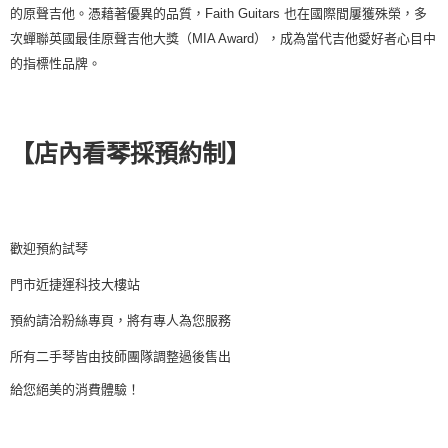
的原聲吉他。憑藉著優異的品質，Faith Guitars 也在國際間屢獲殊榮，多
次蟬聯英國最佳原聲吉他大獎（MIA Award），成為當代吉他愛好者心目中
的指標性品牌。
【店內看琴採預約制】
歡迎預約試琴
門市近捷運科技大樓站
預約請洽粉絲專頁，
將有專人為您服務
所有二手琴皆
由技師團隊調整過後售出
給您絕美的消費體驗！