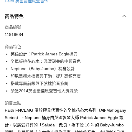
Faith 英國最佳原聲吉他
信用卡分期付款
3 期 0 利率 每期
NT$7,666
21家銀行
商品特色
6 期 0 利率 每期
NT$3,833
21家銀行
合作金庫商業銀行
第一商業銀行
商品編號
華南商業銀行
彰化商業銀行
12 期 0 利率 每期
NT$1,916
21家銀行
合作金庫商業銀行
第一商業銀行
11918684
上海商業儲蓄銀行
台北富邦商業銀行
華南商業銀行
彰化商業銀行
合作金庫商業銀行
第一商業銀行
LINE Pay
國泰世華商業銀行
兆豐國際商業銀行
上海商業儲蓄銀行
台北富邦商業銀行
商品特色
華南商業銀行
彰化商業銀行
臺灣中小企業銀行
台中商業銀行
國泰世華商業銀行
兆豐國際商業銀行
英倫設計：Patrick James Eggle操刀
Apple Pay
上海商業儲蓄銀行
台北富邦商業銀行
匯豐（台灣）商業銀行
華泰商業銀行
臺灣中小企業銀行
台中商業銀行
國泰世華商業銀行
兆豐國際商業銀行
全單板桃花心木：溫暖甜美的中頻音色
聯邦商業銀行
遠東國際商業銀行
匯豐（台灣）商業銀行
華泰商業銀行
街口支付
臺灣中小企業銀行
台中商業銀行
元大商業銀行
永豐商業銀行
Neptune（Baby-Jumbo）桶身設計
聯邦商業銀行
遠東國際商業銀行
匯豐（台灣）商業銀行
華泰商業銀行
玉山商業銀行
星展（台灣）商業銀行
悠遊付
印尼黑檀木指板與下駒：提升高頻亮度
元大商業銀行
永豐商業銀行
聯邦商業銀行
遠東國際商業銀行
台新國際商業銀行
中國信託商業銀行
玉山商業銀行
星展（台灣）商業銀行
搭載專屬前級與下弦枕拾音系統
元大商業銀行
永豐商業銀行
台灣樂天信用卡公司
Google Pay
台新國際商業銀行
中國信託商業銀行
榮獲2014英國最佳原聲吉他大獎殊榮
玉山商業銀行
星展（台灣）商業銀行
台灣樂天信用卡公司
台新國際商業銀行
中國信託商業銀行
全盈+PAY
銷售重點
台灣樂天信用卡公司
AFTEE先享後付
Faith FNCEMG 屬於極具代表性的全桃花心木系列（All-Mahogany
相關說明
Series）。Neptune 桶身由英國製琴大師 Patrick James Eggle 設
【關於「AFTEE先享後付」】
計，以廣受好評的「Saluda」改良，為下段 16 吋的 Baby-Jumbo
ATM付款
AFTEE先享後付是「在收到商品之後才付款」的支付方式。 讓您購物簡單