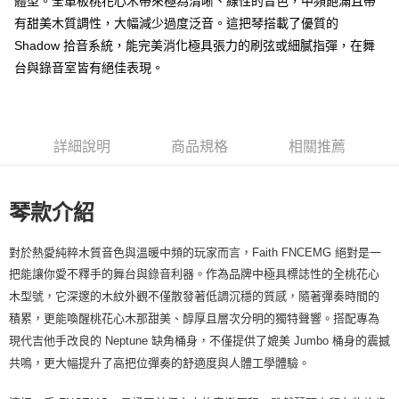
體型。全單板桃花心木帶來極為清晰、線性的音色，中頻飽滿且帶
便利好安心！
１．簡單：不需註冊會員、不需綁卡、不需儲值。
有甜美木質調性，大幅減少過度泛音。這把琴搭載了優質的
運送方式
２．便利：只要手機號碼，簡訊認證，即可結帳。
Shadow 拾音系統，能完美消化極具張力的刷弦或細膩指彈，在舞
３．安心：先確認商品／服務後，再付款。
宅配
台與錄音室皆有絕佳表現。
每筆NT$105，滿NT$899(含以上)免運費
【「AFTEE先享後付」結帳流程】
１．於結帳方式選擇「AFTEE先享後付」後，將跳轉至「AFTEE先享後付」
宅配 - 離島
結帳頁面，進行簡訊認證並確認金額後，即可完成結帳。
２．訂單成立數日內，您將收到繳費通知簡訊。
每筆NT$80，滿NT$899(含以上)免運費
詳細說明
商品規格
相關推薦
３．收到繳費通知簡訊後14天內，點擊此簡訊中的連結，可透過四大超商／
ATM／網路銀行／等多元方式進行付款，方視為交易完成。
付款後門市自取
※ 請注意：結帳手續完成當下不需立刻繳費，但若您需要取消訂單，請聯絡
免運費
購買商品的店家。未經商家同意取消之訂單仍視為有效，需透過AFTEE先享
琴款介紹
後付繳納相關費用。
國家/地區配送
※ 交易是否成功請以「AFTEE先享後付 」之結帳頁面顯示為準，若有關於
查看運費
是否繳費成功／繳費後需取消欲退款等相關疑問，請聯繫「AFTEE先享後付
對於熱愛純粹木質音色與溫暖中頻的玩家而言，Faith FNCEMG 絕對是一
客戶支援中心」
https://netprotections.freshdesk.com/support/home
把能讓你愛不釋手的舞台與錄音利器。作為品牌中極具標誌性的全桃花心
【注意事項】
木型號，它深邃的木紋外觀不僅散發著低調沉穩的質感，隨著彈奏時間的
１．透過由恩沛科技股份有限公司提供之「AFTEE先享後付」服務完成之交
積累，更能喚醒桃花心木那甜美、醇厚且層次分明的獨特聲響。搭配專為
易，需依本服務之必要範圍內提供個人資料，並將交易相關給付款項請求債
現代吉他手改良的 Neptune 缺角桶身，不僅提供了媲美 Jumbo 桶身的震撼
權轉讓予恩沛科技股份有限公司。
２．關於個人資料處理事宜，請瀏覽以下網址：
共鳴，更大幅提升了高把位彈奏的舒適度與人體工學體驗。
https://aftee.tw/terms/#terms3
３．未成年的使用者請事先徵得法定代理人或監護人之同意方可使用