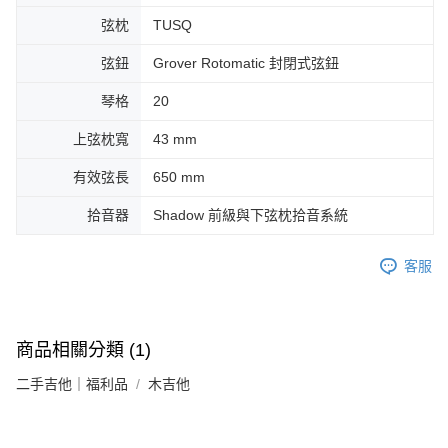
弦枕
TUSQ
弦鈕
Grover Rotomatic 封閉式弦鈕
琴格
20
上弦枕寬
43 mm
有效弦長
650 mm
拾音器
Shadow 前級與下弦枕拾音系統
客服
商品相關分類 (1)
二手吉他｜福利品
木吉他