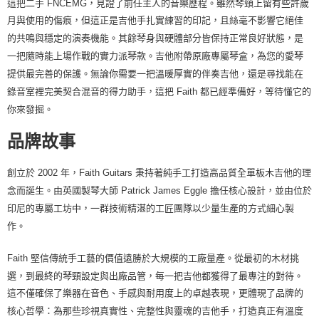
這把二手 FNCEMG，見證了前任主人的音樂歷程。雖然琴頸上留有些許歲
「AFTEE先享後付」，若未經同意申辦者引起之損失，本公司不負相關責
任。
月與使用的傷痕，但這正是吉他手扎實練習的印記，且絲毫不影響它絕佳
４．使用「AFTEE先享後付」時，將依據個別帳號之用戶狀況，依本公司即
的共鳴與穩定的演奏機能。其餘琴身與硬體部分皆保持正常良好狀態，是
時審查核予不同之上限額度；若仍有額度不足之情形，本公司將視審查結果
一把隨時能上場作戰的實力派琴款。吉他附帶原廠專屬琴盒，為您的愛琴
請求用戶進行身份認證。
５．嚴禁一人註冊多個帳號或使用他人資訊註冊。若發現惡意使用之情形，
提供最完善的保護。無論你需要一把溫暖厚實的伴奏吉他，還是尋找能在
恩沛科技股份有限公司將有權停止該用戶之使用額度並採取法律行動。
錄音室裡完美契合混音的得力助手，這把 Faith 都已經準備好，等待懂它的
你來發掘。
品牌故事
創立於 2002 年，Faith Guitars 秉持著純手工打造高品質全單板木吉他的理
念而誕生。由英國製琴大師 Patrick James Eggle 擔任核心設計，並由位於
印尼的專屬工坊中，一群技術精湛的工匠團隊以少量生產的方式細心製
作。
Faith 堅信傳統手工藝的價值遠勝於大規模的工廠量產。從最初的木材挑
選，到最終的琴頸設定與出廠品管，每一把吉他都獲得了最專注的對待。
這不僅確保了樂器在音色、手感與耐用度上的卓越表現，更體現了品牌的
核心哲學：為那些珍視真實性、完整性與靈魂的吉他手，打造真正有溫度