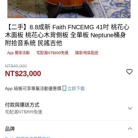
【二手】8.8成新 Faith FNCEMG 41吋 桃花心
木面板 桃花心木背側板 全單板 Neptune桶身
附拾音系統 民謠吉他
App 獨享活動
宅配滿NT$899免運
國家/地區配送
NT$40,000
NT$23,000
App 結帳可享專屬活動優惠價
立即下載
付款與運送方式
宅配滿NT$899免運
付款方式
品牌
信用卡一次付款