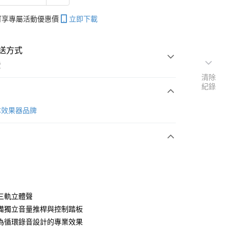
帳可享專屬活動優惠價
立即下載
送方式
費
清除
紀錄
次付款
日本效果器品牌
期付款
0 利率 每期
NT$4,000
21家銀行
0 利率 每期
NT$2,000
21家銀行
庫商業銀行
第一商業銀行
業銀行
彰化商業銀行
 0 利率 每期
NT$1,000
21家銀行
庫商業銀行
第一商業銀行
業儲蓄銀行
台北富邦商業銀行
業銀行
彰化商業銀行
庫商業銀行
第一商業銀行
華商業銀行
兆豐國際商業銀行
三軌立體聲
業儲蓄銀行
台北富邦商業銀行
業銀行
彰化商業銀行
小企業銀行
台中商業銀行
備獨立音量推桿與控制踏板
華商業銀行
兆豐國際商業銀行
業儲蓄銀行
台北富邦商業銀行
台灣）商業銀行
華泰商業銀行
小企業銀行
台中商業銀行
為循環錄音設計的專業效果
華商業銀行
兆豐國際商業銀行
業銀行
遠東國際商業銀行