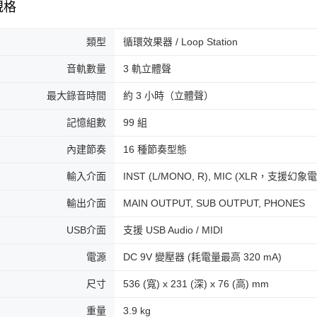
規格
類型
循環效果器 / Loop Station
音軌數量
3 軌立體聲
最大錄音時間
約 3 小時（立體聲）
記憶組數
99 組
內建節奏
16 種節奏型態
輸入介面
INST (L/MONO, R), MIC (XLR，支援幻象電源
輸出介面
MAIN OUTPUT, SUB OUTPUT, PHONES
USB介面
支援 USB Audio / MIDI
電源
DC 9V 變壓器 (耗電量最高 320 mA)
尺寸
536 (寬) x 231 (深) x 76 (高) mm
重量
3.9 kg