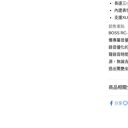
匯豐（
街口支付
長達三
臺灣中
元大商
聯邦商
匯豐（
內建表
玉山商
悠遊付
元大商
聯邦商
台新國
支援X
玉山商
元大商
台灣樂
Google Pa
台新國
銷售重點
玉山商
台灣樂
BOSS R
台新國
全盈+PAY
台灣樂
備專屬音
AFTEE先
錄音優化的
相關說明
聲錄音時間
【關於「A
ATM付款
源，無論吉他
AFTEE
便利好安
造出驚艷
１．簡單
２．便利
運送方式
３．安心
商品相關分
宅配
【「AFT
每筆NT$1
１．於結帳
二手吉他
付」結帳
分享
免運
２．訂單
３．收到繳
免運費
／ATM／
※ 請注意
宅配 - 離