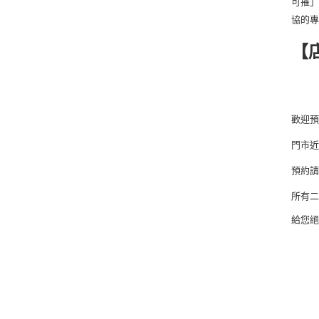
可摧」
協的
【
歡迎
門市
預約
所有
給您