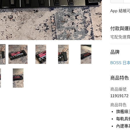
App 結
付款與運
宅配免運
付款方式
品牌
信用卡一
BOSS 
信用卡分
商品特色
3 期 
商品編號
6 期 
合作金
11919172
華南商
12 期
合作金
上海商
商品特色
華南商
合作金
LINE Pay
國泰世
旗艦級
上海商
華南商
臺灣中
每軌具
國泰世
Apple Pay
上海商
匯豐（
臺灣中
內建專
國泰世
聯邦商