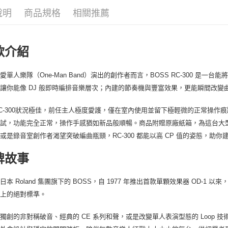
絡購買商品
先享後付
每筆NT$8
說明
商品規格
相關推薦
※ 交易是
是否繳費成
付款後門
付客戶支
免運費
款介紹
【注意事
１．透過由
交易，需
愛單人樂隊（One-Man Band）演出的創作者而言，BOSS RC-300 
求債權轉
讓你能像 DJ 般即時編排音樂層次；內建的節奏機與豐富效果，更能瞬間改變
２．關於
https://aft
C-300狀況極佳，前任主人極度愛護，僅在室內使用並留下極輕微的正常操作
３．未成
「AFTE
測試，功能完全正常，操作手感猶如新品般順暢。商品附贈原廠紙箱，為這台大
任。
或是錄音室創作者渴望突破編曲瓶頸，RC-300 都能以高 CP 值的姿態，助
４．使用「
即時審查
牌故事
結果請求
５．嚴禁
形，恩沛
日本 Roland 集團旗下的 BOSS，自 1977 年推出首款單顆效果器 OD
動。
盤上的絕對標準。
獨創的非對稱破音、經典的 CE 系列和聲，或是改變單人表演型態的 Loop 