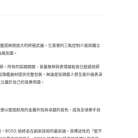
的店家。未經商家同意取消之訂單仍視為有效，需透過AFTEE
繳納相關費用。
0，滿NT$899(含以上)免運費
否成功請以「AFTEE先享後付 」之結帳頁面顯示為準，若有關於
功／繳費後需取消欲退款等相關疑問，請聯繫「AFTEE先享後
市自取
援中心」
https://netprotections.freshdesk.com/support/home
項】
恩沛科技股份有限公司提供之「AFTEE先享後付」服務完成之
依本服務之必要範圍內提供個人資料，並將交易相關給付款項請
是一台能將靈感無限放大的終極武器。它直覺的三軌控制介面與獨立
讓予恩沛科技股份有限公司。
曲風氛圍。
個人資料處理事宜，請瀏覽以下網址：
ee.tw/terms/#terms3
痕跡。所有的踩踏開關、音量推桿與表情踏板皆已經過技師
年的使用者請事先徵得法定代理人或監護人之同意方可使用
E先享後付」，若未經同意申辦者引起之損失，本公司不負相關責
型旗艦器材提供完整包裝。無論是街頭藝人想全面升級表演
你建立屬於自己的音樂帝國。
AFTEE先享後付」時，將依據個別帳號之用戶狀況，依本公司
核予不同之上限額度；若仍有額度不足之情形，本公司將視審查
用戶進行身份認證。
一人註冊多個帳號或使用他人資訊註冊。若發現惡意使用之情
科技股份有限公司將有權停止該用戶之使用額度並採取法律行
-1 以來，便以堅固耐用的金屬外殼與卓越的音色，成為全球樂手效
技術，BOSS 始終走在創新技術的最前端。其標誌性的「堅不