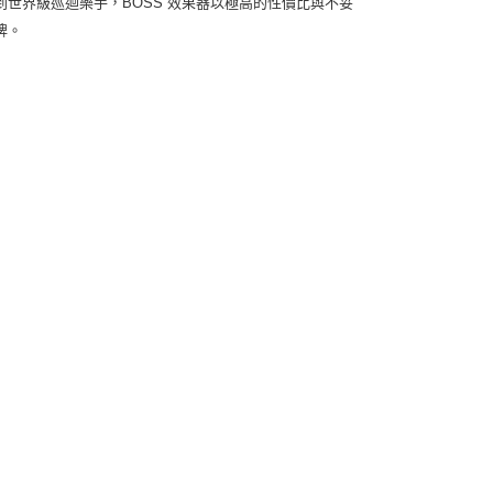
世界級巡迴樂手，BOSS 效果器以極高的性價比與不妥
牌。