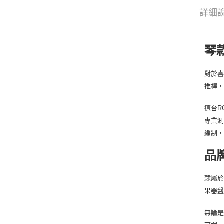
詳細
琴
對於喜
推桿，
這台R
專業
編制，
品
隸屬於
果器
無論是