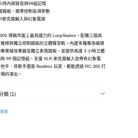
台灣）商業銀行
華泰商業銀行
小時內部錄音與99組記憶
小企業銀行
台中商業銀行
業銀行
永豐商業銀行
業銀行
遠東國際商業銀行
台灣）商業銀行
華泰商業銀行
情踏板，精準控制各項參數
業銀行
星展（台灣）商業銀行
業銀行
永豐商業銀行
業銀行
遠東國際商業銀行
際商業銀行
中國信託商業銀行
LR麥克風輸入與幻象電源
業銀行
星展（台灣）商業銀行
業銀行
永豐商業銀行
天信用卡公司
y
際商業銀行
中國信託商業銀行
業銀行
星展（台灣）商業銀行
天信用卡公司
C-300 堪稱市面上最具威力的 LoopStation，配備三個具
際商業銀行
中國信託商業銀行
天信用卡公司
量推桿與獨立控制踏板的立體聲音軌。內建多種專為循環
享後付
專業級效果器及獨立表情踏板，並提供長達 3 小時立體
與 99 個記憶組。支援 XLR 麥克風輸入並帶有幻象電
FTEE先享後付」】
手、貝斯手還是 Beatbox 玩家，都能透過 RC-300 打
先享後付是「在收到商品之後才付款」的支付方式。 讓您購物簡單
心！
全場的演出。
：不需註冊會員、不需綁卡、不需儲值。
：只要手機號碼，簡訊認證，即可結帳。
：先確認商品／服務後，再付款。
類 (1)
EE先享後付」結帳流程】
05，滿NT$899(含以上)免運費
方式選擇「AFTEE先享後付」後，將跳轉至「AFTEE先享後
｜福利品
其他
頁面，進行簡訊認證並確認金額後，即可完成結帳。
客服
成立數日內，您將收到繳費通知簡訊。
費通知簡訊後14天內，點擊此簡訊中的連結，可透過四大超商
網路銀行／等多元方式進行付款，方視為交易完成。
：結帳手續完成當下不需立刻繳費，但若您需要取消訂單，請聯
島