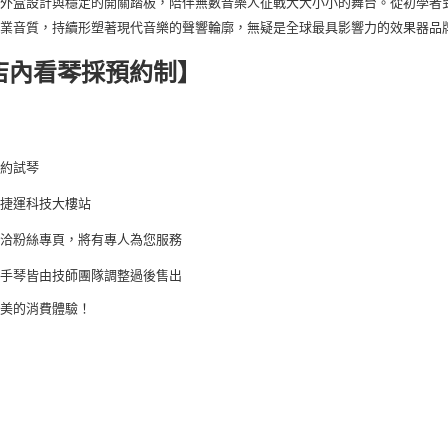
外盒設計與穩定的開關踏板，陪伴無數音樂人征戰大大小小的舞台。從初學者到
專業音質，持續形塑著現代音樂的聲響輪廓，無疑是全球最具影響力的效果器品
店內看琴採預約制】
預約試琴
近捷運科技大樓站
請洽粉絲專頁，
將有專人為您服務
二手琴皆
由技師團隊調整過後售出
絕美的消費體驗！