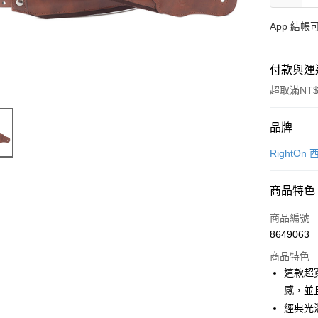
App 結
付款與運
超取滿NT$
付款方式
品牌
信用卡一
RightO
信用卡分
商品特色
3 期 
商品編號
6 期 
合作金
8649063
華南商
12 期
合作金
上海商
商品特色
華南商
合作金
超商取貨
國泰世
這款超
上海商
華南商
臺灣中
感，並
國泰世
LINE Pay
上海商
匯豐（
臺灣中
經典光
國泰世
聯邦商