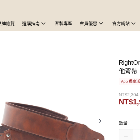
品牌總覽
選購指南
客製專區
會員優惠
官方網站
RightO
他背帶
App 獨享
NT$2,304
NT$1,
數量