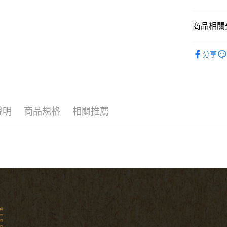
匯豐（
Apple Pay
臺灣中
元大商
聯邦商
匯豐（
玉山商
街口支付
元大商
商品相關分
聯邦商
台新國
玉山商
元大商
台灣樂
悠遊付
台新國
吉他配件
玉山商
分享
台灣樂
台新國
Google Pa
代理｜經
台灣樂
全盈+PAY
AFTEE先
相關說明
說明
商品規格
相關推薦
【關於「A
ATM付款
AFTEE
便利好安
１．簡單
２．便利
運送方式
３．安心
全家取貨
【「AFT
每筆NT$6
１．於結帳
付」結帳
付款後全
２．訂單
３．收到繳
每筆NT$6