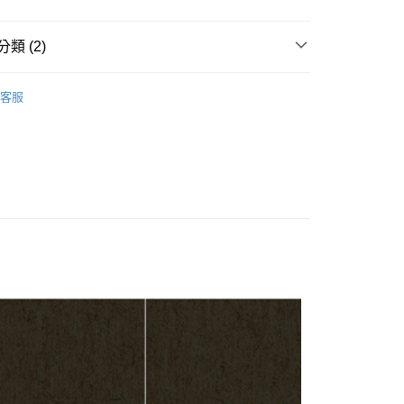
台灣）商業銀行
華泰商業銀行
小企業銀行
台中商業銀行
業銀行
永豐商業銀行
業銀行
遠東國際商業銀行
台灣）商業銀行
華泰商業銀行
業銀行
星展（台灣）商業銀行
業銀行
永豐商業銀行
類 (2)
業銀行
遠東國際商業銀行
際商業銀行
中國信託商業銀行
業銀行
星展（台灣）商業銀行
業銀行
永豐商業銀行
天信用卡公司
際商業銀行
中國信託商業銀行
吉他背帶
業銀行
星展（台灣）商業銀行
客服
天信用卡公司
際商業銀行
中國信託商業銀行
y
銷品牌
RIGHTON吉他背帶 西班牙工藝
天信用卡公司
享後付
FTEE先享後付」】
先享後付是「在收到商品之後才付款」的支付方式。 讓您購物簡單
心！
：不需註冊會員、不需綁卡、不需儲值。
：只要手機號碼，簡訊認證，即可結帳。
：先確認商品／服務後，再付款。
付款
EE先享後付」結帳流程】
0，滿NT$899(含以上)免運費
方式選擇「AFTEE先享後付」後，將跳轉至「AFTEE先享後
頁面，進行簡訊認證並確認金額後，即可完成結帳。
家取貨
成立數日內，您將收到繳費通知簡訊。
費通知簡訊後14天內，點擊此簡訊中的連結，可透過四大超商
0，滿NT$899(含以上)免運費