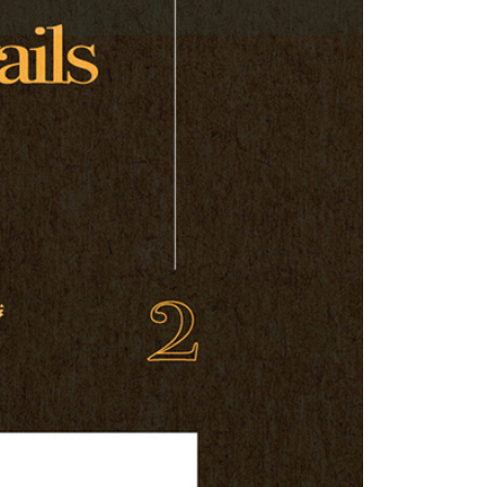
網路銀行／等多元方式進行付款，方視為交易完成。
：結帳手續完成當下不需立刻繳費，但若您需要取消訂單，請聯
付款
的店家。未經商家同意取消之訂單仍視為有效，需透過AFTEE
繳納相關費用。
0，滿NT$899(含以上)免運費
否成功請以「AFTEE先享後付 」之結帳頁面顯示為準，若有關於
功／繳費後需取消欲退款等相關疑問，請聯繫「AFTEE先享後
1取貨
援中心」
https://netprotections.freshdesk.com/support/home
0，滿NT$899(含以上)免運費
項】
恩沛科技股份有限公司提供之「AFTEE先享後付」服務完成之
依本服務之必要範圍內提供個人資料，並將交易相關給付款項請
05，滿NT$899(含以上)免運費
讓予恩沛科技股份有限公司。
個人資料處理事宜，請瀏覽以下網址：
件
ee.tw/terms/#terms3
0，滿NT$899(含以上)免運費
年的使用者請事先徵得法定代理人或監護人之同意方可使用
E先享後付」，若未經同意申辦者引起之損失，本公司不負相關責
島
AFTEE先享後付」時，將依據個別帳號之用戶狀況，依本公司
0，滿NT$899(含以上)免運費
核予不同之上限額度；若仍有額度不足之情形，本公司將視審查
用戶進行身份認證。
市自取
一人註冊多個帳號或使用他人資訊註冊。若發現惡意使用之情
科技股份有限公司將有權停止該用戶之使用額度並採取法律行
配送
查看運費