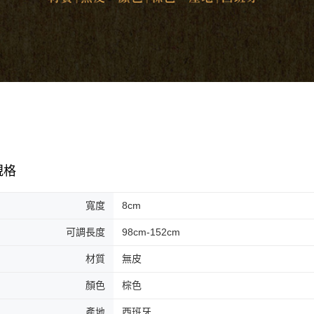
規格
寬度
8cm
可調長度
98cm-152cm
材質
無皮
顏色
棕色
產地
西班牙