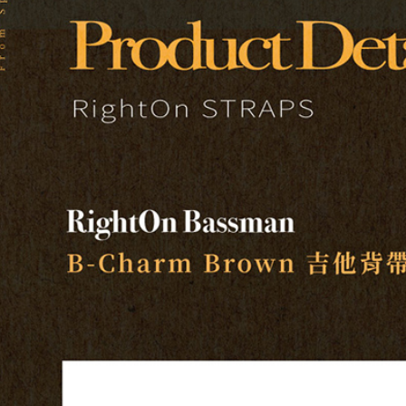
／ATM／
※ 請注意
7-11取貨
絡購買商品
先享後付
每筆NT$6
※ 交易是
是否繳費成
付款後7-1
付客戶支
每筆NT$6
【注意事
宅配
１．透過由
交易，需
每筆NT$1
求債權轉
２．關於
宅配 - 配
https://aft
每筆NT$8
３．未成
「AFTE
宅配 - 離
任。
４．使用「
每筆NT$8
即時審查
結果請求
付款後門
５．嚴禁
免運費
形，恩沛
動。
國家/地區