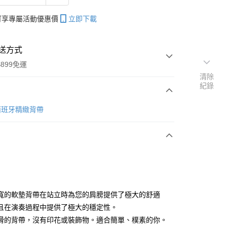
帳可享專屬活動優惠價
立即下載
送方式
899免運
清除
紀錄
次付款
n 西班牙精緻背帶
期付款
0 利率 每期
NT$640
21家銀行
0 利率 每期
NT$320
21家銀行
庫商業銀行
第一商業銀行
業銀行
彰化商業銀行
 0 利率 每期
NT$160
21家銀行
庫商業銀行
第一商業銀行
業儲蓄銀行
台北富邦商業銀行
業銀行
彰化商業銀行
庫商業銀行
第一商業銀行
付款
華商業銀行
兆豐國際商業銀行
寬的軟墊背帶在站立時為您的肩膀提供了極大的舒適
業儲蓄銀行
台北富邦商業銀行
業銀行
彰化商業銀行
小企業銀行
台中商業銀行
且在演奏過程中提供了極大的穩定性。
華商業銀行
兆豐國際商業銀行
業儲蓄銀行
台北富邦商業銀行
台灣）商業銀行
華泰商業銀行
小企業銀行
台中商業銀行
滑的背帶，沒有印花或裝飾物。適合簡單、樸素的你。
華商業銀行
兆豐國際商業銀行
業銀行
遠東國際商業銀行