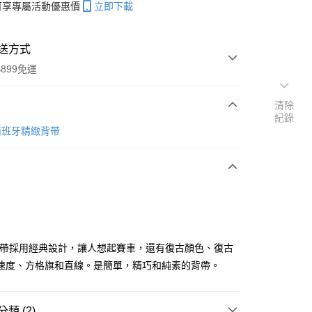
帳可享專屬活動優惠價
立即下載
送方式
899免運
清除
紀錄
次付款
n 西班牙精緻背帶
期付款
0 利率 每期
NT$640
21家銀行
0 利率 每期
NT$320
21家銀行
庫商業銀行
第一商業銀行
業銀行
彰化商業銀行
 0 利率 每期
NT$160
21家銀行
庫商業銀行
第一商業銀行
業儲蓄銀行
台北富邦商業銀行
業銀行
彰化商業銀行
庫商業銀行
第一商業銀行
付款
華商業銀行
兆豐國際商業銀行
e背帶採用經典設計，讓人想起賽車，還有復古顏色、復古
業儲蓄銀行
台北富邦商業銀行
業銀行
彰化商業銀行
小企業銀行
台中商業銀行
速度、方格旗和直線。是簡單，精巧和純素的背帶。
華商業銀行
兆豐國際商業銀行
業儲蓄銀行
台北富邦商業銀行
台灣）商業銀行
華泰商業銀行
小企業銀行
台中商業銀行
華商業銀行
兆豐國際商業銀行
業銀行
遠東國際商業銀行
台灣）商業銀行
華泰商業銀行
小企業銀行
台中商業銀行
業銀行
永豐商業銀行
業銀行
遠東國際商業銀行
類 (2)