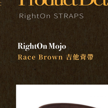
7-11取貨
絡購買商品
先享後付
每筆NT$6
※ 交易是
是否繳費成
付款後7-1
付客戶支
每筆NT$6
【注意事
宅配
１．透過由
交易，需
每筆NT$1
求債權轉
２．關於
宅配 - 配
https://aft
每筆NT$8
３．未成
「AFTE
宅配 - 離
任。
４．使用「
每筆NT$8
即時審查
結果請求
付款後門
５．嚴禁
免運費
形，恩沛
動。
國家/地區