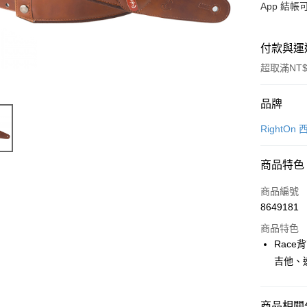
App 結
付款與運
超取滿NT$
付款方式
品牌
信用卡一
RightO
信用卡分
商品特色
3 期 
商品編號
6 期 
合作金
8649181
華南商
12 期
合作金
上海商
商品特色
華南商
合作金
超商取貨
國泰世
Rac
上海商
華南商
臺灣中
吉他、
國泰世
LINE Pay
上海商
匯豐（
臺灣中
國泰世
聯邦商
匯豐（
Apple Pay
臺灣中
元大商
聯邦商
商品相關分