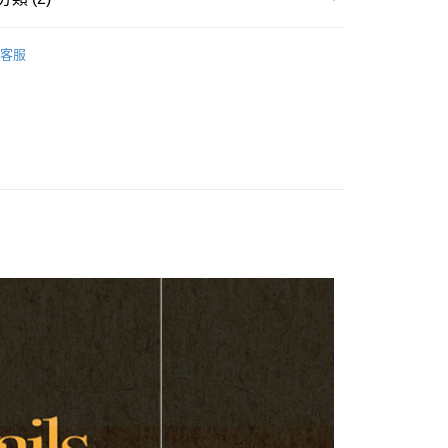
台灣）商業銀行
華泰商業銀行
業銀行
星展（台灣）商業銀行
業銀行
永豐商業銀行
業銀行
遠東國際商業銀行
際商業銀行
中國信託商業銀行
吉他背帶
業銀行
星展（台灣）商業銀行
業銀行
永豐商業銀行
天信用卡公司
客服
際商業銀行
中國信託商業銀行
業銀行
星展（台灣）商業銀行
銷品牌
RIGHTON吉他背帶 西班牙工藝
天信用卡公司
際商業銀行
中國信託商業銀行
y
天信用卡公司
享後付
FTEE先享後付」】
先享後付是「在收到商品之後才付款」的支付方式。 讓您購物簡單
心！
：不需註冊會員、不需綁卡、不需儲值。
：只要手機號碼，簡訊認證，即可結帳。
：先確認商品／服務後，再付款。
付款
EE先享後付」結帳流程】
0，滿NT$899(含以上)免運費
方式選擇「AFTEE先享後付」後，將跳轉至「AFTEE先享後
頁面，進行簡訊認證並確認金額後，即可完成結帳。
家取貨
成立數日內，您將收到繳費通知簡訊。
費通知簡訊後14天內，點擊此簡訊中的連結，可透過四大超商
0，滿NT$899(含以上)免運費
網路銀行／等多元方式進行付款，方視為交易完成。
：結帳手續完成當下不需立刻繳費，但若您需要取消訂單，請聯