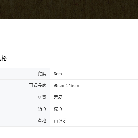
規格
寬度
6cm
可調長度
95cm-145cm
材質
無皮
顏色
棕色
產地
西班牙