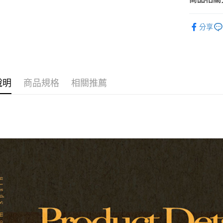
匯豐（
玉山商
街口支付
元大商
聯邦商
台新國
吉他配件
玉山商
元大商
台灣樂
悠遊付
分享
台新國
玉山商
代理｜經
台灣樂
台新國
Google Pa
台灣樂
全盈+PAY
AFTEE先
說明
商品規格
相關推薦
相關說明
【關於「A
ATM付款
AFTEE
便利好安
１．簡單
２．便利
運送方式
３．安心
全家取貨
【「AFT
每筆NT$6
１．於結帳
付」結帳
付款後全
２．訂單
３．收到繳
每筆NT$6
／ATM／
※ 請注意