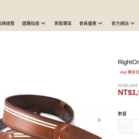
品牌總覽
選購指南
客製專區
會員優惠
官方網站
Right
App 獨享
NT$2,304
NT$1,
數量