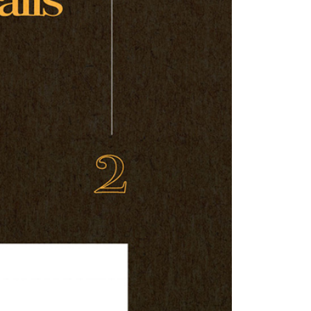
付款
的店家。未經商家同意取消之訂單仍視為有效，需透過AFTEE
繳納相關費用。
0，滿NT$899(含以上)免運費
否成功請以「AFTEE先享後付 」之結帳頁面顯示為準，若有關於
功／繳費後需取消欲退款等相關疑問，請聯繫「AFTEE先享後
1取貨
援中心」
https://netprotections.freshdesk.com/support/home
0，滿NT$899(含以上)免運費
項】
恩沛科技股份有限公司提供之「AFTEE先享後付」服務完成之
依本服務之必要範圍內提供個人資料，並將交易相關給付款項請
05，滿NT$899(含以上)免運費
讓予恩沛科技股份有限公司。
個人資料處理事宜，請瀏覽以下網址：
件
ee.tw/terms/#terms3
0，滿NT$899(含以上)免運費
年的使用者請事先徵得法定代理人或監護人之同意方可使用
E先享後付」，若未經同意申辦者引起之損失，本公司不負相關責
島
AFTEE先享後付」時，將依據個別帳號之用戶狀況，依本公司
0，滿NT$899(含以上)免運費
核予不同之上限額度；若仍有額度不足之情形，本公司將視審查
用戶進行身份認證。
市自取
一人註冊多個帳號或使用他人資訊註冊。若發現惡意使用之情
科技股份有限公司將有權停止該用戶之使用額度並採取法律行
配送
查看運費