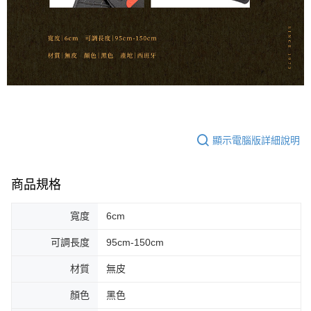
宅配 - 離島
「AFTEE先享後付」，若未經同意申辦者引起之損失，本公司不負相關責
任。
每筆NT$80，滿NT$899(含以上)免運費
４．使用「AFTEE先享後付」時，將依據個別帳號之用戶狀況，依本公司即
時審查核予不同之上限額度；若仍有額度不足之情形，本公司將視審查結果
付款後門市自取
請求用戶進行身份認證。
免運費
５．嚴禁一人註冊多個帳號或使用他人資訊註冊。若發現惡意使用之情形，
恩沛科技股份有限公司將有權停止該用戶之使用額度並採取法律行動。
國家/地區配送
查看運費
顯示電腦版詳細說明
商品規格
寬度
6cm
可調長度
95cm-150cm
材質
無皮
顏色
黑色