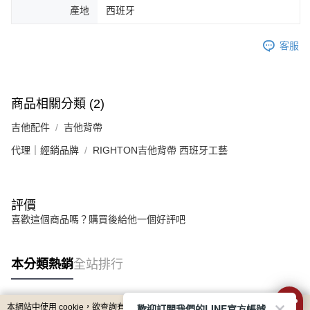
產地
西班牙
客服
商品相關分類 (2)
吉他配件
吉他背帶
代理｜經銷品牌
RIGHTON吉他背帶 西班牙工藝
評價
喜歡這個商品嗎？購買後給他一個好評吧
本分類熱銷
全站排行
歡迎訂閱我們的LINE官方帳號
本網站中使用 cookie，欲查詢有關本網站使用 cookie 方式之詳情，及若您不希