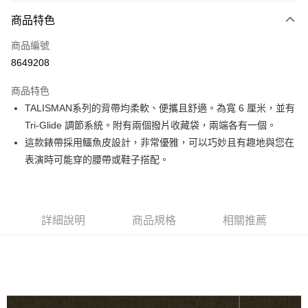
3 期 0 利率 每期
NT$730
21家銀行
商品特色
6 期 0 利率 每期
NT$365
21家銀行
合作金庫商業銀行
第一商業銀行
商品編號
華南商業銀行
彰化商業銀行
12 期 0 利率 每期
NT$182
21家銀行
合作金庫商業銀行
第一商業銀行
8649208
上海商業儲蓄銀行
台北富邦商業銀行
華南商業銀行
彰化商業銀行
合作金庫商業銀行
第一商業銀行
超商取貨付款
國泰世華商業銀行
兆豐國際商業銀行
上海商業儲蓄銀行
台北富邦商業銀行
商品特色
華南商業銀行
彰化商業銀行
臺灣中小企業銀行
台中商業銀行
國泰世華商業銀行
兆豐國際商業銀行
TALISMAN系列的背帶均柔軟、便攜且舒適。為寬 6 厘米，並有
LINE Pay
上海商業儲蓄銀行
台北富邦商業銀行
匯豐（台灣）商業銀行
華泰商業銀行
臺灣中小企業銀行
台中商業銀行
國泰世華商業銀行
兆豐國際商業銀行
Tri-Glide 調節系統。附有兩個撥片收藏袋，兩端各有一個。
聯邦商業銀行
遠東國際商業銀行
匯豐（台灣）商業銀行
華泰商業銀行
Apple Pay
臺灣中小企業銀行
台中商業銀行
元大商業銀行
永豐商業銀行
這款錶帶採用鱷魚皮設計，非常優雅，可以巧妙且有趣地與您在
聯邦商業銀行
遠東國際商業銀行
匯豐（台灣）商業銀行
華泰商業銀行
玉山商業銀行
星展（台灣）商業銀行
街口支付
表演時可能穿的腰帶或鞋子搭配。
元大商業銀行
永豐商業銀行
聯邦商業銀行
遠東國際商業銀行
台新國際商業銀行
中國信託商業銀行
玉山商業銀行
星展（台灣）商業銀行
元大商業銀行
永豐商業銀行
台灣樂天信用卡公司
悠遊付
台新國際商業銀行
中國信託商業銀行
玉山商業銀行
星展（台灣）商業銀行
台灣樂天信用卡公司
台新國際商業銀行
中國信託商業銀行
Google Pay
詳細說明
商品規格
相關推薦
台灣樂天信用卡公司
全盈+PAY
AFTEE先享後付
相關說明
【關於「AFTEE先享後付」】
ATM付款
AFTEE先享後付是「在收到商品之後才付款」的支付方式。 讓您購物簡單