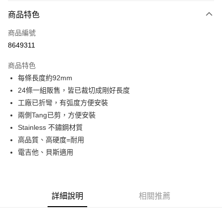
3 期 0 利率 每期
NT$206
21家銀行
商品特色
6 期 0 利率 每期
NT$103
21家銀行
合作金庫商業銀行
第一商業銀行
商品編號
華南商業銀行
彰化商業銀行
12 期 0 利率 每期
NT$51
21家銀行
合作金庫商業銀行
第一商業銀行
8649311
上海商業儲蓄銀行
台北富邦商業銀行
華南商業銀行
彰化商業銀行
合作金庫商業銀行
第一商業銀行
超商取貨付款
國泰世華商業銀行
兆豐國際商業銀行
上海商業儲蓄銀行
台北富邦商業銀行
商品特色
華南商業銀行
彰化商業銀行
臺灣中小企業銀行
台中商業銀行
國泰世華商業銀行
兆豐國際商業銀行
每條長度約92mm
LINE Pay
上海商業儲蓄銀行
台北富邦商業銀行
匯豐（台灣）商業銀行
華泰商業銀行
臺灣中小企業銀行
台中商業銀行
國泰世華商業銀行
兆豐國際商業銀行
24條一組販售，皆已裁切成剛好長度
聯邦商業銀行
遠東國際商業銀行
匯豐（台灣）商業銀行
華泰商業銀行
Apple Pay
臺灣中小企業銀行
台中商業銀行
元大商業銀行
永豐商業銀行
工廠已折彎，有弧度方便安裝
聯邦商業銀行
遠東國際商業銀行
匯豐（台灣）商業銀行
華泰商業銀行
玉山商業銀行
星展（台灣）商業銀行
街口支付
兩側Tang已剪，方便安裝
元大商業銀行
永豐商業銀行
聯邦商業銀行
遠東國際商業銀行
台新國際商業銀行
中國信託商業銀行
玉山商業銀行
星展（台灣）商業銀行
Stainless 不鏽鋼材質
元大商業銀行
永豐商業銀行
台灣樂天信用卡公司
悠遊付
台新國際商業銀行
中國信託商業銀行
高品質、高硬度=耐用
玉山商業銀行
星展（台灣）商業銀行
台灣樂天信用卡公司
台新國際商業銀行
中國信託商業銀行
Google Pay
電吉他、貝斯適用
台灣樂天信用卡公司
全盈+PAY
AFTEE先享後付
詳細說明
相關推薦
相關說明
【關於「AFTEE先享後付」】
ATM付款
AFTEE先享後付是「在收到商品之後才付款」的支付方式。 讓您購物簡單