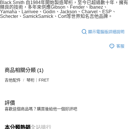
Black Smith 自1984年開始製造琴桁，至今已超過數十年，擁有
便利好安心！
精良的技術，多年來供應Gibson、Fender、Ibanez、
１．簡單：不需註冊會員、不需綁卡、不需儲值。
Yamaha、Larrivee、Godin、Jackson、Charvel、ESP、
運送方式
２．便利：只要手機號碼，簡訊認證，即可結帳。
Schecter、SamickSamick、Cort等世界知名吉他品牌。
３．安心：先確認商品／服務後，再付款。
全家取貨付款
每筆NT$60，滿NT$899(含以上)免運費
【「AFTEE先享後付」結帳流程】
顯示電腦版詳細說明
１．於結帳方式選擇「AFTEE先享後付」後，將跳轉至「AFTEE先享後付」
付款後全家取貨
結帳頁面，進行簡訊認證並確認金額後，即可完成結帳。
客服
２．訂單成立數日內，您將收到繳費通知簡訊。
每筆NT$60，滿NT$899(含以上)免運費
３．收到繳費通知簡訊後14天內，點擊此簡訊中的連結，可透過四大超商／
ATM／網路銀行／等多元方式進行付款，方視為交易完成。
7-11取貨付款
※ 請注意：結帳手續完成當下不需立刻繳費，但若您需要取消訂單，請聯絡
每筆NT$60，滿NT$899(含以上)免運費
購買商品的店家。未經商家同意取消之訂單仍視為有效，需透過AFTEE先享
商品相關分類 (1)
後付繳納相關費用。
付款後7-11取貨
※ 交易是否成功請以「AFTEE先享後付 」之結帳頁面顯示為準，若有關於
吉他配件
琴桁｜FRET
是否繳費成功／繳費後需取消欲退款等相關疑問，請聯繫「AFTEE先享後付
每筆NT$60，滿NT$899(含以上)免運費
客戶支援中心」
https://netprotections.freshdesk.com/support/home
宅配
【注意事項】
評價
１．透過由恩沛科技股份有限公司提供之「AFTEE先享後付」服務完成之交
每筆NT$105，滿NT$899(含以上)免運費
易，需依本服務之必要範圍內提供個人資料，並將交易相關給付款項請求債
喜歡這個商品嗎？購買後給他一個好評吧
權轉讓予恩沛科技股份有限公司。
宅配 - 配件
２．關於個人資料處理事宜，請瀏覽以下網址：
每筆NT$80，滿NT$899(含以上)免運費
https://aftee.tw/terms/#terms3
本分類熱銷
全站排行
３．未成年的使用者請事先徵得法定代理人或監護人之同意方可使用