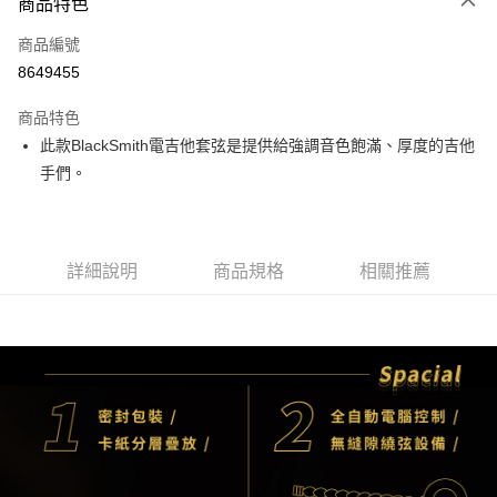
3 期 0 利率 每期
NT$83
21家銀行
商品特色
6 期 0 利率 每期
NT$41
21家銀行
合作金庫商業銀行
第一商業銀行
商品編號
華南商業銀行
彰化商業銀行
12 期 0 利率 每期
NT$20
21家銀行
合作金庫商業銀行
第一商業銀行
8649455
上海商業儲蓄銀行
台北富邦商業銀行
華南商業銀行
彰化商業銀行
合作金庫商業銀行
第一商業銀行
超商取貨付款
國泰世華商業銀行
兆豐國際商業銀行
上海商業儲蓄銀行
台北富邦商業銀行
商品特色
華南商業銀行
彰化商業銀行
臺灣中小企業銀行
台中商業銀行
國泰世華商業銀行
兆豐國際商業銀行
此款BlackSmith電吉他套弦是提供給強調音色飽滿、厚度的吉他
LINE Pay
上海商業儲蓄銀行
台北富邦商業銀行
匯豐（台灣）商業銀行
華泰商業銀行
臺灣中小企業銀行
台中商業銀行
國泰世華商業銀行
兆豐國際商業銀行
手們。
聯邦商業銀行
遠東國際商業銀行
匯豐（台灣）商業銀行
華泰商業銀行
Apple Pay
臺灣中小企業銀行
台中商業銀行
元大商業銀行
永豐商業銀行
聯邦商業銀行
遠東國際商業銀行
匯豐（台灣）商業銀行
華泰商業銀行
玉山商業銀行
星展（台灣）商業銀行
街口支付
元大商業銀行
永豐商業銀行
聯邦商業銀行
遠東國際商業銀行
台新國際商業銀行
中國信託商業銀行
玉山商業銀行
星展（台灣）商業銀行
元大商業銀行
永豐商業銀行
台灣樂天信用卡公司
悠遊付
詳細說明
商品規格
相關推薦
台新國際商業銀行
中國信託商業銀行
玉山商業銀行
星展（台灣）商業銀行
台灣樂天信用卡公司
台新國際商業銀行
中國信託商業銀行
Google Pay
台灣樂天信用卡公司
全盈+PAY
AFTEE先享後付
相關說明
【關於「AFTEE先享後付」】
ATM付款
AFTEE先享後付是「在收到商品之後才付款」的支付方式。 讓您購物簡單
便利好安心！