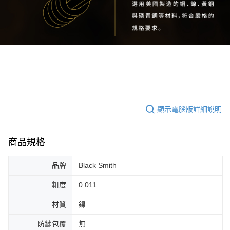
任。
每筆NT$80，滿NT$899(含以上)免運費
４．使用「AFTEE先享後付」時，將依據個別帳號之用戶狀況，依本公司即
時審查核予不同之上限額度；若仍有額度不足之情形，本公司將視審查結果
付款後門市自取
請求用戶進行身份認證。
免運費
５．嚴禁一人註冊多個帳號或使用他人資訊註冊。若發現惡意使用之情形，
恩沛科技股份有限公司將有權停止該用戶之使用額度並採取法律行動。
國家/地區配送
查看運費
顯示電腦版詳細說明
商品規格
品牌
Black Smith
粗度
0.011
材質
鎳
防鏽包覆
無