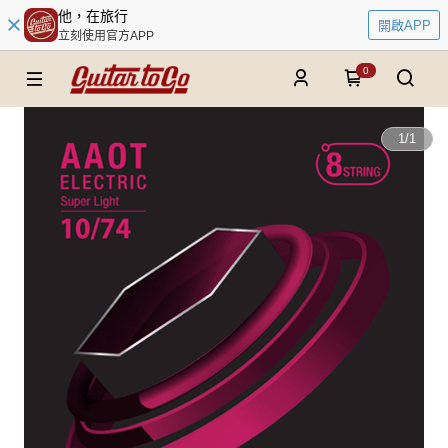
他，在旅行
開啟APP
立刻使用官方APP
0
1
/
1