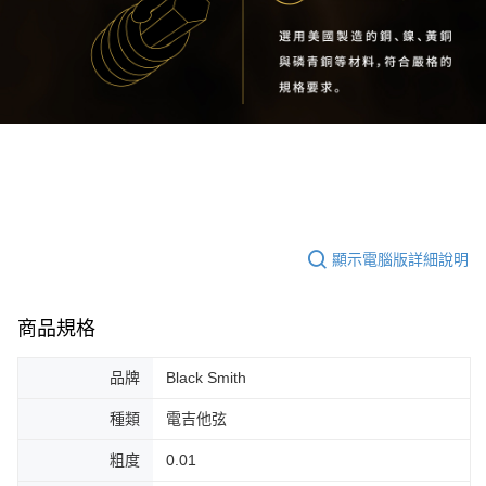
宅配 - 離島
「AFTEE先享後付」，若未經同意申辦者引起之損失，本公司不負相關責
任。
每筆NT$80，滿NT$899(含以上)免運費
４．使用「AFTEE先享後付」時，將依據個別帳號之用戶狀況，依本公司即
時審查核予不同之上限額度；若仍有額度不足之情形，本公司將視審查結果
付款後門市自取
請求用戶進行身份認證。
免運費
５．嚴禁一人註冊多個帳號或使用他人資訊註冊。若發現惡意使用之情形，
恩沛科技股份有限公司將有權停止該用戶之使用額度並採取法律行動。
國家/地區配送
查看運費
顯示電腦版詳細說明
商品規格
品牌
Black Smith
種類
電吉他弦
粗度
0.01