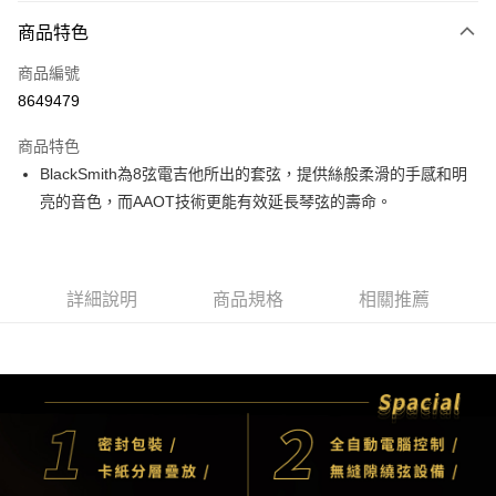
3 期 0 利率 每期
NT$280
21家銀行
商品特色
6 期 0 利率 每期
NT$140
21家銀行
合作金庫商業銀行
第一商業銀行
商品編號
華南商業銀行
彰化商業銀行
12 期 0 利率 每期
NT$70
21家銀行
合作金庫商業銀行
第一商業銀行
8649479
上海商業儲蓄銀行
台北富邦商業銀行
華南商業銀行
彰化商業銀行
合作金庫商業銀行
第一商業銀行
超商取貨付款
國泰世華商業銀行
兆豐國際商業銀行
上海商業儲蓄銀行
台北富邦商業銀行
商品特色
華南商業銀行
彰化商業銀行
臺灣中小企業銀行
台中商業銀行
國泰世華商業銀行
兆豐國際商業銀行
BlackSmith為8弦電吉他所出的套弦，提供絲般柔滑的手感和明
LINE Pay
上海商業儲蓄銀行
台北富邦商業銀行
匯豐（台灣）商業銀行
華泰商業銀行
臺灣中小企業銀行
台中商業銀行
國泰世華商業銀行
兆豐國際商業銀行
亮的音色，而AAOT技術更能有效延長琴弦的壽命。
聯邦商業銀行
遠東國際商業銀行
匯豐（台灣）商業銀行
華泰商業銀行
Apple Pay
臺灣中小企業銀行
台中商業銀行
元大商業銀行
永豐商業銀行
聯邦商業銀行
遠東國際商業銀行
匯豐（台灣）商業銀行
華泰商業銀行
玉山商業銀行
星展（台灣）商業銀行
街口支付
元大商業銀行
永豐商業銀行
聯邦商業銀行
遠東國際商業銀行
台新國際商業銀行
中國信託商業銀行
玉山商業銀行
星展（台灣）商業銀行
元大商業銀行
永豐商業銀行
台灣樂天信用卡公司
悠遊付
詳細說明
商品規格
相關推薦
台新國際商業銀行
中國信託商業銀行
玉山商業銀行
星展（台灣）商業銀行
台灣樂天信用卡公司
台新國際商業銀行
中國信託商業銀行
Google Pay
台灣樂天信用卡公司
全盈+PAY
AFTEE先享後付
相關說明
【關於「AFTEE先享後付」】
ATM付款
AFTEE先享後付是「在收到商品之後才付款」的支付方式。 讓您購物簡單