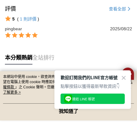
便利好安心！
評價
１．簡單：不需註冊會員、不需綁卡、不需儲值。
查看全部
運送方式
２．便利：只要手機號碼，簡訊認證，即可結帳。
5
(
1
則評價
)
３．安心：先確認商品／服務後，再付款。
全家取貨付款
pingbear
2025/08/22
每筆NT$60，滿NT$899(含以上)免運費
【「AFTEE先享後付」結帳流程】
１．於結帳方式選擇「AFTEE先享後付」後，將跳轉至「AFTEE先享後付」
付款後全家取貨
結帳頁面，進行簡訊認證並確認金額後，即可完成結帳。
２．訂單成立數日內，您將收到繳費通知簡訊。
每筆NT$60，滿NT$899(含以上)免運費
３．收到繳費通知簡訊後14天內，點擊此簡訊中的連結，可透過四大超商／
本分類熱銷
全站排行
ATM／網路銀行／等多元方式進行付款，方視為交易完成。
7-11取貨付款
※ 請注意：結帳手續完成當下不需立刻繳費，但若您需要取消訂單，請聯絡
每筆NT$60，滿NT$899(含以上)免運費
購買商品的店家。未經商家同意取消之訂單仍視為有效，需透過AFTEE先享
後付繳納相關費用。
歡迎訂閱我們的LINE官方帳號
本網站中使用 cookie，欲查詢有關本網站使用 cookie 方式之詳情，及若您不希
付款後7-11取貨
※ 交易是否成功請以「AFTEE先享後付 」之結帳頁面顯示為準，若有關於
熱門標籤
望在電腦上使用 cookie 時應如何變更電腦的 cookie 設定，請參閱本網站「
隱私
點擊按鈕以獲得最新琴款資訊👇
是否繳費成功／繳費後需取消欲退款等相關疑問，請聯繫「AFTEE先享後付
權條款
」之 Cookie 聲明。您繼續使用本網站即表示您同意本公司得按本網站使
每筆NT$60，滿NT$899(含以上)免運費
客戶支援中心」
https://netprotections.freshdesk.com/support/home
用條款之 Cookie 聲明使用 cookie。
了解更多 >
連結 LINE 帳號
宅配
【注意事項】
１．透過由恩沛科技股份有限公司提供之「AFTEE先享後付」服務完成之交
每筆NT$105，滿NT$899(含以上)免運費
我知道了
易，需依本服務之必要範圍內提供個人資料，並將交易相關給付款項請求債
權轉讓予恩沛科技股份有限公司。
宅配 - 配件
２．關於個人資料處理事宜，請瀏覽以下網址：
每筆NT$80，滿NT$899(含以上)免運費
https://aftee.tw/terms/#terms3
３．未成年的使用者請事先徵得法定代理人或監護人之同意方可使用