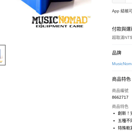
App 結
付款與運
超取滿NT$
付款方式
品牌
信用卡一
MusicNom
信用卡分
商品特色
3 期 
商品編號
6 期 
合作金
8662717
華南商
12 期
合作金
上海商
商品特色
華南商
合作金
超商取貨
國泰世
創新！
上海商
華南商
臺灣中
五種不
國泰世
LINE Pay
上海商
匯豐（
臺灣中
特殊軟
國泰世
聯邦商