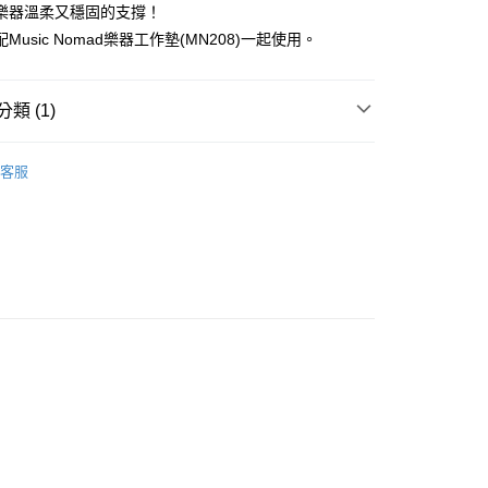
台灣）商業銀行
華泰商業銀行
樂器溫柔又穩固的支撐！
小企業銀行
台中商業銀行
業銀行
永豐商業銀行
業銀行
遠東國際商業銀行
台灣）商業銀行
華泰商業銀行
Music Nomad樂器工作墊(MN208)一起使用。
業銀行
星展（台灣）商業銀行
業銀行
永豐商業銀行
業銀行
遠東國際商業銀行
際商業銀行
中國信託商業銀行
業銀行
星展（台灣）商業銀行
業銀行
永豐商業銀行
天信用卡公司
際商業銀行
中國信託商業銀行
業銀行
星展（台灣）商業銀行
類 (1)
天信用卡公司
際商業銀行
中國信託商業銀行
y
天信用卡公司
清潔保養用品
客服
享後付
FTEE先享後付」】
先享後付是「在收到商品之後才付款」的支付方式。 讓您購物簡單
心！
：不需註冊會員、不需綁卡、不需儲值。
：只要手機號碼，簡訊認證，即可結帳。
：先確認商品／服務後，再付款。
付款
EE先享後付」結帳流程】
0，滿NT$899(含以上)免運費
方式選擇「AFTEE先享後付」後，將跳轉至「AFTEE先享後
頁面，進行簡訊認證並確認金額後，即可完成結帳。
家取貨
成立數日內，您將收到繳費通知簡訊。
費通知簡訊後14天內，點擊此簡訊中的連結，可透過四大超商
0，滿NT$899(含以上)免運費