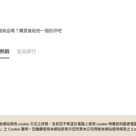
／ATM／
※ 請注意
7-11取貨
絡購買商品
先享後付
每筆NT$6
※ 交易是
是否繳費成
付款後7-1
個商品嗎？購買後給他一個好評吧
付客戶支
每筆NT$6
【注意事
宅配
１．透過由
熱銷
全站排行
交易，需
每筆NT$1
求債權轉
２．關於
宅配 - 配
https://aft
每筆NT$8
３．未成
「AFTE
宅配 - 離
任。
４．使用「
每筆NT$8
即時審查
結果請求
付款後門
５．嚴禁
免運費
形，恩沛
動。
本網站使用 cookie 方式之詳情，及若您不希望在電腦上使用 cookie 時應如何變更電腦的
國家/地區
」之 Cookie 聲明。您繼續使用本網站即表示您同意本公司得按本網站使用條款之 Coo
關於我們
客服資訊