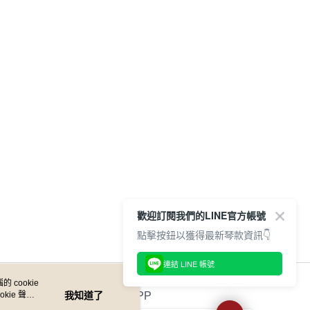
網路銀行／等多元方式進行付款，方視為交易完成。
：結帳手續完成當下不需立刻繳費，但若您需要取消訂單，請聯
付款
的店家。未經商家同意取消之訂單仍視為有效，需透過AFTEE
繳納相關費用。
0，滿NT$899(含以上)免運費
否成功請以「AFTEE先享後付 」之結帳頁面顯示為準，若有關於
功／繳費後需取消欲退款等相關疑問，請聯繫「AFTEE先享後
1取貨
援中心」
https://netprotections.freshdesk.com/support/home
0，滿NT$899(含以上)免運費
項】
恩沛科技股份有限公司提供之「AFTEE先享後付」服務完成之
依本服務之必要範圍內提供個人資料，並將交易相關給付款項請
05，滿NT$899(含以上)免運費
讓予恩沛科技股份有限公司。
個人資料處理事宜，請瀏覽以下網址：
件
ee.tw/terms/#terms3
0，滿NT$899(含以上)免運費
年的使用者請事先徵得法定代理人或監護人之同意方可使用
E先享後付」，若未經同意申辦者引起之損失，本公司不負相關責
島
AFTEE先享後付」時，將依據個別帳號之用戶狀況，依本公司
歡迎訂閱我們的LINE官方帳號
0，滿NT$899(含以上)免運費
核予不同之上限額度；若仍有額度不足之情形，本公司將視審查
點擊按鈕以獲得最新琴款資訊👇
用戶進行身份認證。
市自取
一人註冊多個帳號或使用他人資訊註冊。若發現惡意使用之情
連結 LINE 帳號
科技股份有限公司將有權停止該用戶之使用額度並採取法律行
 cookie
配送
查看運費
kie 聲明
我知道了
官方APP