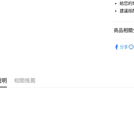
匯豐（
Apple Pay
給您的
臺灣中
元大商
聯邦商
匯豐（
建議搭配
玉山商
街口支付
元大商
聯邦商
台新國
玉山商
元大商
台灣樂
悠遊付
台新國
玉山商
商品相關分
台灣樂
台新國
Google Pa
台灣樂
吉他配件
全盈+PAY
分享
AFTEE先
相關說明
【關於「A
ATM付款
AFTEE
說明
相關推薦
便利好安
１．簡單
２．便利
運送方式
３．安心
全家取貨
【「AFT
每筆NT$6
１．於結帳
付」結帳
付款後全
２．訂單
３．收到繳
每筆NT$6