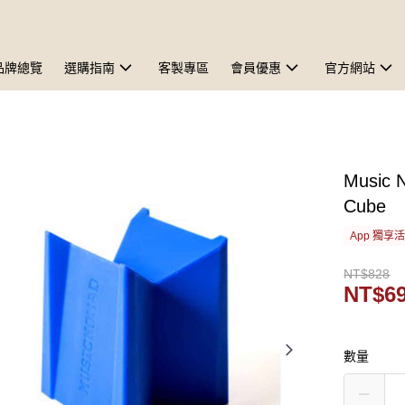
品牌總覽
選購指南
客製專區
會員優惠
官方網站
Music
Cube
App 獨享
NT$828
NT$6
數量