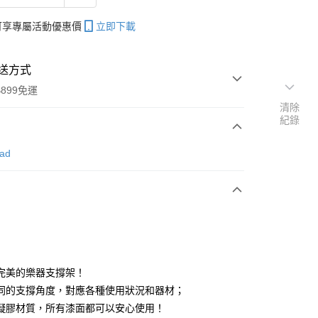
帳可享專屬活動優惠價
立即下載
送方式
899免運
清除
紀錄
次付款
ad
期付款
0 利率 每期
NT$230
21家銀行
0 利率 每期
NT$115
21家銀行
庫商業銀行
第一商業銀行
業銀行
彰化商業銀行
 0 利率 每期
NT$57
21家銀行
庫商業銀行
第一商業銀行
業儲蓄銀行
台北富邦商業銀行
業銀行
彰化商業銀行
庫商業銀行
第一商業銀行
付款
華商業銀行
兆豐國際商業銀行
完美的樂器支撐架！
業儲蓄銀行
台北富邦商業銀行
業銀行
彰化商業銀行
小企業銀行
台中商業銀行
同的支撐角度，對應各種使用狀況和器材；
華商業銀行
兆豐國際商業銀行
業儲蓄銀行
台北富邦商業銀行
台灣）商業銀行
華泰商業銀行
小企業銀行
台中商業銀行
凝膠材質，所有漆面都可以安心使用！
華商業銀行
兆豐國際商業銀行
業銀行
遠東國際商業銀行